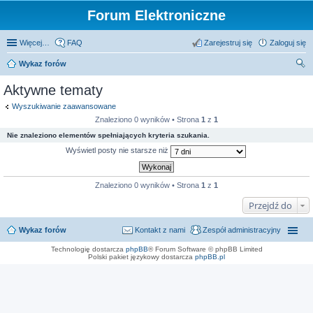
Forum Elektroniczne
Więcej…
FAQ
Zarejestruj się
Zaloguj się
Wykaz forów
zu
Aktywne tematy
kaj
Wyszukiwanie zaawansowane
Znaleziono 0 wyników • Strona
1
z
1
Nie znaleziono elementów spełniających kryteria szukania.
Wyświetl posty nie starsze niż
Znaleziono 0 wyników • Strona
1
z
1
Przejdź do
Wykaz forów
Kontakt z nami
Zespół administracyjny
Technologię dostarcza
phpBB
® Forum Software © phpBB Limited
Polski pakiet językowy dostarcza
phpBB.pl