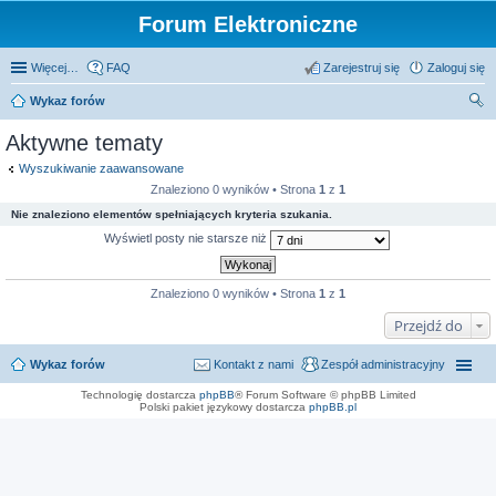
Forum Elektroniczne
Więcej…
FAQ
Zarejestruj się
Zaloguj się
Wykaz forów
zu
Aktywne tematy
kaj
Wyszukiwanie zaawansowane
Znaleziono 0 wyników • Strona
1
z
1
Nie znaleziono elementów spełniających kryteria szukania.
Wyświetl posty nie starsze niż
Znaleziono 0 wyników • Strona
1
z
1
Przejdź do
Wykaz forów
Kontakt z nami
Zespół administracyjny
Technologię dostarcza
phpBB
® Forum Software © phpBB Limited
Polski pakiet językowy dostarcza
phpBB.pl