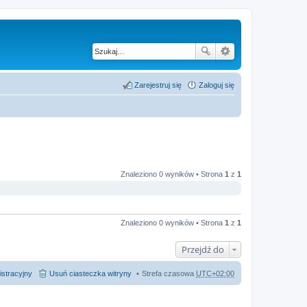
Zarejestruj się
Zaloguj się
Znaleziono 0 wyników • Strona
1
z
1
Znaleziono 0 wyników • Strona
1
z
1
Przejdź do
istracyjny
Usuń ciasteczka witryny
Strefa czasowa
UTC+02:00