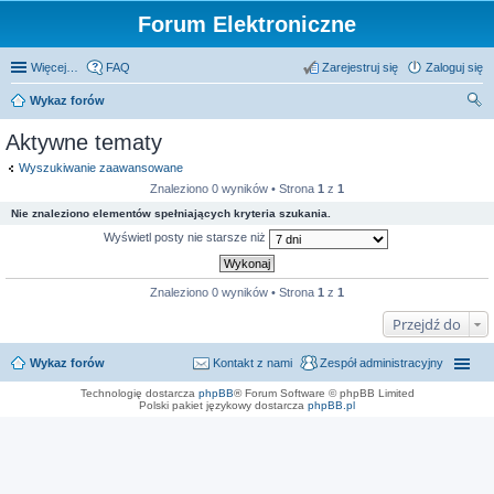
Forum Elektroniczne
Więcej…
FAQ
Zarejestruj się
Zaloguj się
Wykaz forów
zu
Aktywne tematy
kaj
Wyszukiwanie zaawansowane
Znaleziono 0 wyników • Strona
1
z
1
Nie znaleziono elementów spełniających kryteria szukania.
Wyświetl posty nie starsze niż
Znaleziono 0 wyników • Strona
1
z
1
Przejdź do
Wykaz forów
Kontakt z nami
Zespół administracyjny
Technologię dostarcza
phpBB
® Forum Software © phpBB Limited
Polski pakiet językowy dostarcza
phpBB.pl