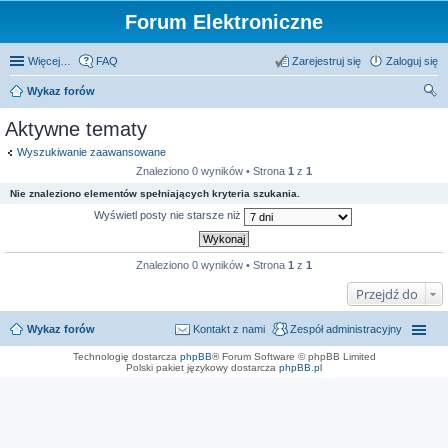
Forum Elektroniczne
Więcej…
FAQ
Zarejestruj się
Zaloguj się
Wykaz forów
zu
Aktywne tematy
kaj
Wyszukiwanie zaawansowane
Znaleziono 0 wyników • Strona
1
z
1
Nie znaleziono elementów spełniających kryteria szukania.
Wyświetl posty nie starsze niż
Znaleziono 0 wyników • Strona
1
z
1
Przejdź do
Wykaz forów
Kontakt z nami
Zespół administracyjny
Technologię dostarcza
phpBB
® Forum Software © phpBB Limited
Polski pakiet językowy dostarcza
phpBB.pl