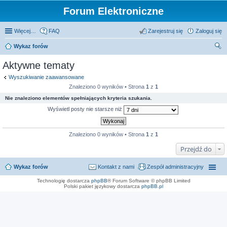
Forum Elektroniczne
Więcej…
FAQ
Zarejestruj się
Zaloguj się
Wykaz forów
zu
Aktywne tematy
kaj
Wyszukiwanie zaawansowane
Znaleziono 0 wyników • Strona
1
z
1
Nie znaleziono elementów spełniających kryteria szukania.
Wyświetl posty nie starsze niż
Znaleziono 0 wyników • Strona
1
z
1
Przejdź do
Wykaz forów
Kontakt z nami
Zespół administracyjny
Technologię dostarcza
phpBB
® Forum Software © phpBB Limited
Polski pakiet językowy dostarcza
phpBB.pl