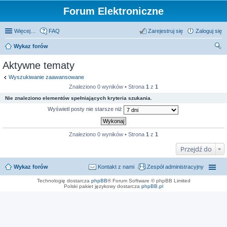
Forum Elektroniczne
Więcej…
FAQ
Zarejestruj się
Zaloguj się
Wykaz forów
zu
Aktywne tematy
kaj
Wyszukiwanie zaawansowane
Znaleziono 0 wyników • Strona
1
z
1
Nie znaleziono elementów spełniających kryteria szukania.
Wyświetl posty nie starsze niż
Znaleziono 0 wyników • Strona
1
z
1
Przejdź do
Wykaz forów
Kontakt z nami
Zespół administracyjny
Technologię dostarcza
phpBB
® Forum Software © phpBB Limited
Polski pakiet językowy dostarcza
phpBB.pl