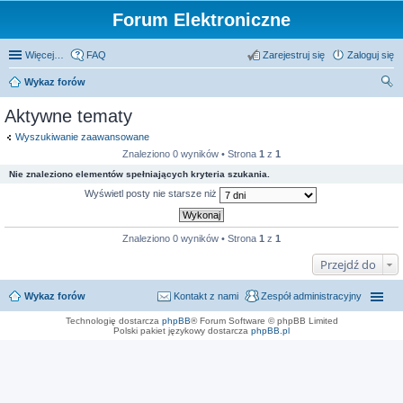
Forum Elektroniczne
Więcej…
FAQ
Zarejestruj się
Zaloguj się
Wykaz forów
zu
Aktywne tematy
kaj
Wyszukiwanie zaawansowane
Znaleziono 0 wyników • Strona
1
z
1
Nie znaleziono elementów spełniających kryteria szukania.
Wyświetl posty nie starsze niż
Znaleziono 0 wyników • Strona
1
z
1
Przejdź do
Wykaz forów
Kontakt z nami
Zespół administracyjny
Technologię dostarcza
phpBB
® Forum Software © phpBB Limited
Polski pakiet językowy dostarcza
phpBB.pl