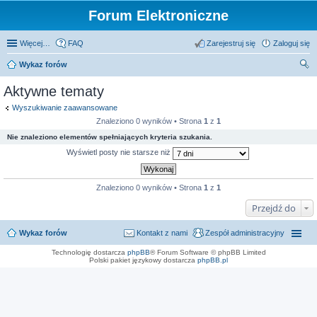
Forum Elektroniczne
Więcej…
FAQ
Zarejestruj się
Zaloguj się
Wykaz forów
zu
Aktywne tematy
kaj
Wyszukiwanie zaawansowane
Znaleziono 0 wyników • Strona
1
z
1
Nie znaleziono elementów spełniających kryteria szukania.
Wyświetl posty nie starsze niż
Znaleziono 0 wyników • Strona
1
z
1
Przejdź do
Wykaz forów
Kontakt z nami
Zespół administracyjny
Technologię dostarcza
phpBB
® Forum Software © phpBB Limited
Polski pakiet językowy dostarcza
phpBB.pl