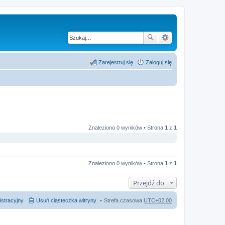
Zarejestruj się
Zaloguj się
Znaleziono 0 wyników • Strona
1
z
1
Znaleziono 0 wyników • Strona
1
z
1
Przejdź do
istracyjny
Usuń ciasteczka witryny
Strefa czasowa
UTC+02:00