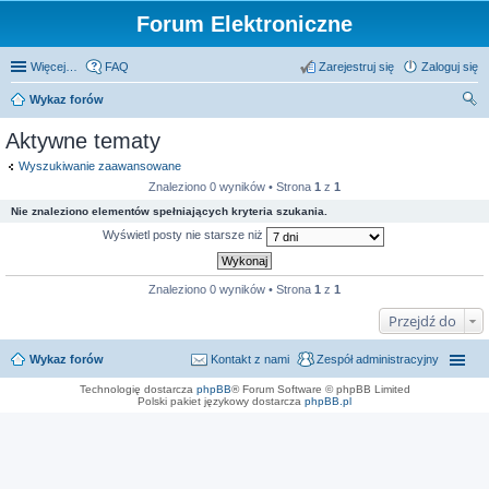
Forum Elektroniczne
Więcej…
FAQ
Zarejestruj się
Zaloguj się
Wykaz forów
zu
Aktywne tematy
kaj
Wyszukiwanie zaawansowane
Znaleziono 0 wyników • Strona
1
z
1
Nie znaleziono elementów spełniających kryteria szukania.
Wyświetl posty nie starsze niż
Znaleziono 0 wyników • Strona
1
z
1
Przejdź do
Wykaz forów
Kontakt z nami
Zespół administracyjny
Technologię dostarcza
phpBB
® Forum Software © phpBB Limited
Polski pakiet językowy dostarcza
phpBB.pl