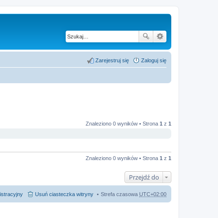
Zarejestruj się
Zaloguj się
Znaleziono 0 wyników • Strona
1
z
1
Znaleziono 0 wyników • Strona
1
z
1
Przejdź do
istracyjny
Usuń ciasteczka witryny
Strefa czasowa
UTC+02:00