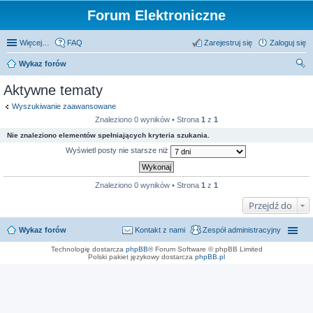
Forum Elektroniczne
Więcej…
FAQ
Zarejestruj się
Zaloguj się
Wykaz forów
zu
Aktywne tematy
kaj
Wyszukiwanie zaawansowane
Znaleziono 0 wyników • Strona
1
z
1
Nie znaleziono elementów spełniających kryteria szukania.
Wyświetl posty nie starsze niż
Znaleziono 0 wyników • Strona
1
z
1
Przejdź do
Wykaz forów
Kontakt z nami
Zespół administracyjny
Technologię dostarcza
phpBB
® Forum Software © phpBB Limited
Polski pakiet językowy dostarcza
phpBB.pl