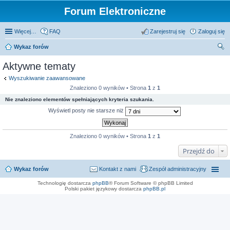
Forum Elektroniczne
Więcej…
FAQ
Zarejestruj się
Zaloguj się
Wykaz forów
zu
Aktywne tematy
kaj
Wyszukiwanie zaawansowane
Znaleziono 0 wyników • Strona
1
z
1
Nie znaleziono elementów spełniających kryteria szukania.
Wyświetl posty nie starsze niż
Znaleziono 0 wyników • Strona
1
z
1
Przejdź do
Wykaz forów
Kontakt z nami
Zespół administracyjny
Technologię dostarcza
phpBB
® Forum Software © phpBB Limited
Polski pakiet językowy dostarcza
phpBB.pl