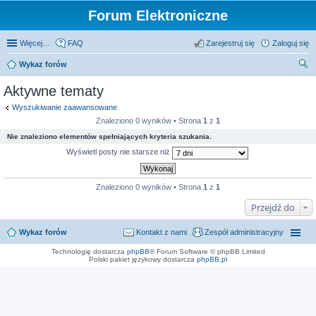
Forum Elektroniczne
Więcej…
FAQ
Zarejestruj się
Zaloguj się
Wykaz forów
zu
Aktywne tematy
kaj
Wyszukiwanie zaawansowane
Znaleziono 0 wyników • Strona
1
z
1
Nie znaleziono elementów spełniających kryteria szukania.
Wyświetl posty nie starsze niż
Znaleziono 0 wyników • Strona
1
z
1
Przejdź do
Wykaz forów
Kontakt z nami
Zespół administracyjny
Technologię dostarcza
phpBB
® Forum Software © phpBB Limited
Polski pakiet językowy dostarcza
phpBB.pl