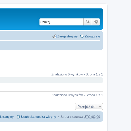
Zarejestruj się
Zaloguj się
Znaleziono 0 wyników • Strona
1
z
1
Znaleziono 0 wyników • Strona
1
z
1
Przejdź do
istracyjny
Usuń ciasteczka witryny
Strefa czasowa
UTC+02:00