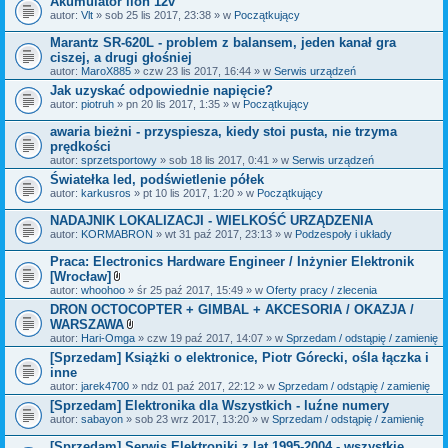
Akumulator lion 12v
n
i
autor:
Vlt
» sob 25 lis 2017, 23:38 » w
Początkujący
k
i
Marantz SR-620L - problem z balansem, jeden kanał gra
ciszej, a drugi głośniej
autor:
MaroX885
» czw 23 lis 2017, 16:44 » w
Serwis urządzeń
Jak uzyskać odpowiednie napięcie?
autor:
piotruh
» pn 20 lis 2017, 1:35 » w
Początkujący
awaria bieżni - przyspiesza, kiedy stoi pusta, nie trzyma
prędkości
autor:
sprzetsportowy
» sob 18 lis 2017, 0:41 » w
Serwis urządzeń
Światełka led, podświetlenie półek
autor:
karkusros
» pt 10 lis 2017, 1:20 » w
Początkujący
NADAJNIK LOKALIZACJI - WIELKOŚĆ URZĄDZENIA
autor:
KORMABRON
» wt 31 paź 2017, 23:13 » w
Podzespoły i układy
Praca: Electronics Hardware Engineer / Inżynier Elektronik
[Wrocław]
Z
autor:
whoohoo
» śr 25 paź 2017, 15:49 » w
Oferty pracy / zlecenia
a
DRON OCTOCOPTER + GIMBAL + AKCESORIA / OKAZJA /
ł
WARSZAWA
ą
c
Z
autor:
Hari-Omga
» czw 19 paź 2017, 14:07 » w
Sprzedam / odstąpię / zamienię
z
a
[Sprzedam] Książki o elektronice, Piotr Górecki, ośla łączka i
n
ł
inne
i
ą
k
c
autor:
jarek4700
» ndz 01 paź 2017, 22:12 » w
Sprzedam / odstąpię / zamienię
i
z
[Sprzedam] Elektronika dla Wszystkich - luźne numery
n
autor:
sabayon
» sob 23 wrz 2017, 13:20 » w
i
Sprzedam / odstąpię / zamienię
k
i
[Sprzedam] Serwis Elektroniki z lat 1995-2004 - wszystkie