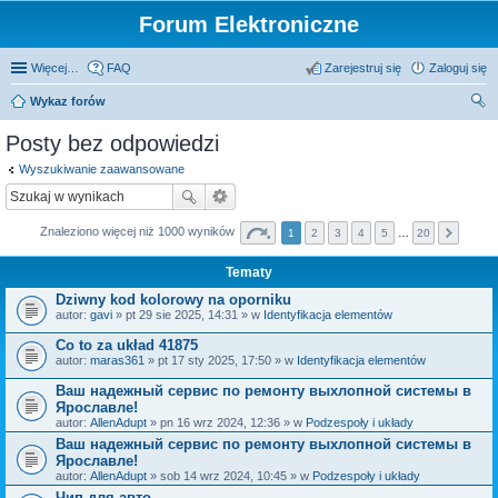
Forum Elektroniczne
Więcej…
FAQ
Zarejestruj się
Zaloguj się
Wykaz forów
zu
Posty bez odpowiedzi
kaj
Wyszukiwanie zaawansowane
Znaleziono więcej niż 1000 wyników
1
2
3
4
5
…
20
Tematy
Dziwny kod kolorowy na oporniku
autor:
gavi
» pt 29 sie 2025, 14:31 » w
Identyfikacja elementów
Co to za układ 41875
autor:
maras361
» pt 17 sty 2025, 17:50 » w
Identyfikacja elementów
Ваш надежный сервис по ремонту выхлопной системы в
Ярославле!
autor:
AllenAdupt
» pn 16 wrz 2024, 12:36 » w
Podzespoły i układy
Ваш надежный сервис по ремонту выхлопной системы в
Ярославле!
autor:
AllenAdupt
» sob 14 wrz 2024, 10:45 » w
Podzespoły i układy
Чип для авто