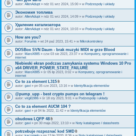
autor:
AllenAdupt
» ndz 01 wrz 2024, 15:00 » w
Podzespoły i układy
Экономия топлива
autor:
AllenAdupt
» ndz 01 wrz 2024, 14:09 » w
Podzespoły i układy
Удаление катализатора
autor:
AllenAdupt
» ndz 01 wrz 2024, 10:03 » w
Podzespoły i układy
How are you?
autor:
Forumis
» wt 24 paź 2023, 15:41 » w
Mikrokontrolery
DOSBox SVN Daum - brak muzyki MIDI w grze Blood
autor:
MaroX885
» czw 03 sie 2023, 23:37 » w
Komputery, oprogramowanie i
internet
Niebieski ekran podczas zamykania systemu Windows 10 Pro
x64 DRIVER_POWER_STATE_FAILURE
autor:
MaroX885
» śr 05 lip 2023, 0:02 » w
Komputery, oprogramowanie i
internet
Co to za element L315
Z
autor:
gavi
» pn 05 cze 2023, 13:16 » w
Identyfikacja elementów
a
ł
@pump_upp - best crypto pumps on telegram !
ą
autor:
virgil1986
» śr 18 sty 2023, 9:01 » w
Podzespoły i układy
c
z
Co to za element AUCM 104 ?
n
i
autor:
gavi
» pt 04 lis 2022, 11:42 » w
Identyfikacja elementów
k
i
obudowa LQFP 48
Z
autor:
gavi
» pn 30 maja 2022, 13:10 » w
Noty katalogowe / datasheets
a
ł
potrzebuje rozpoznać kod SMD
ą
Z
autor:
kaczmielo
» pn 13 lip 2020, 8:36 » w
Noty katalogowe / datasheets