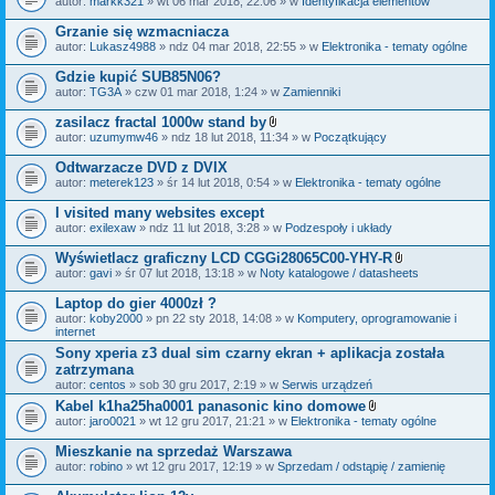
autor:
markk321
» wt 06 mar 2018, 22:06 » w
Identyfikacja elementów
a
ł
Grzanie się wzmacniacza
ą
autor:
Lukasz4988
» ndz 04 mar 2018, 22:55 » w
Elektronika - tematy ogólne
c
z
Gdzie kupić SUB85N06?
n
i
autor:
TG3A
» czw 01 mar 2018, 1:24 » w
Zamienniki
k
i
zasilacz fractal 1000w stand by
Z
autor:
uzumymw46
» ndz 18 lut 2018, 11:34 » w
Początkujący
a
ł
Odtwarzacze DVD z DVIX
ą
autor:
meterek123
» śr 14 lut 2018, 0:54 » w
Elektronika - tematy ogólne
c
z
I visited many websites except
n
i
autor:
exilexaw
» ndz 11 lut 2018, 3:28 » w
Podzespoły i układy
k
i
Wyświetlacz graficzny LCD CGGi28065C00-YHY-R
Z
autor:
gavi
» śr 07 lut 2018, 13:18 » w
Noty katalogowe / datasheets
a
ł
Laptop do gier 4000zł ?
ą
autor:
koby2000
» pn 22 sty 2018, 14:08 » w
Komputery, oprogramowanie i
c
internet
z
n
Sony xperia z3 dual sim czarny ekran + aplikacja została
i
zatrzymana
k
autor:
centos
» sob 30 gru 2017, 2:19 » w
Serwis urządzeń
i
Kabel k1ha25ha0001 panasonic kino domowe
Z
autor:
jaro0021
» wt 12 gru 2017, 21:21 » w
Elektronika - tematy ogólne
a
ł
Mieszkanie na sprzedaż Warszawa
ą
autor:
robino
» wt 12 gru 2017, 12:19 » w
Sprzedam / odstąpię / zamienię
c
z