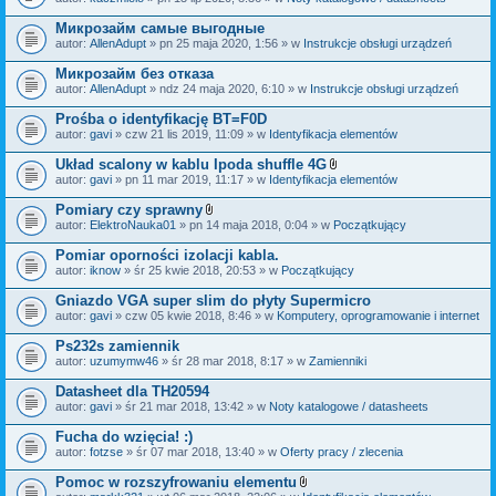
c
a
z
ł
Микрозайм самые выгодные
n
ą
i
autor:
AllenAdupt
» pn 25 maja 2020, 1:56 » w
Instrukcje obsługi urządzeń
c
k
z
i
Микрозайм без отказа
n
i
autor:
AllenAdupt
» ndz 24 maja 2020, 6:10 » w
Instrukcje obsługi urządzeń
k
i
Prośba o identyfikację BT=F0D
autor:
gavi
» czw 21 lis 2019, 11:09 » w
Identyfikacja elementów
Układ scalony w kablu Ipoda shuffle 4G
Z
autor:
gavi
» pn 11 mar 2019, 11:17 » w
Identyfikacja elementów
a
ł
Pomiary czy sprawny
ą
Z
autor:
ElektroNauka01
» pn 14 maja 2018, 0:04 » w
Początkujący
c
a
z
ł
Pomiar oporności izolacji kabla.
n
ą
i
autor:
iknow
» śr 25 kwie 2018, 20:53 » w
Początkujący
c
k
z
i
Gniazdo VGA super slim do płyty Supermicro
n
i
autor:
gavi
» czw 05 kwie 2018, 8:46 » w
Komputery, oprogramowanie i internet
k
i
Ps232s zamiennik
autor:
uzumymw46
» śr 28 mar 2018, 8:17 » w
Zamienniki
Datasheet dla TH20594
autor:
gavi
» śr 21 mar 2018, 13:42 » w
Noty katalogowe / datasheets
Fucha do wzięcia! :)
autor:
fotzse
» śr 07 mar 2018, 13:40 » w
Oferty pracy / zlecenia
Pomoc w rozszyfrowaniu elementu
Z