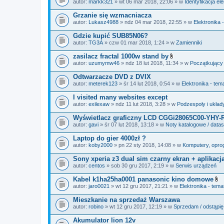
autor:
markk321
» wt 06 mar 2018, 22:06 » w
Identyfikacja e
a
ł
Grzanie się wzmacniacza
ą
autor:
Lukasz4988
» ndz 04 mar 2018, 22:55 » w
Elektronika 
c
z
Gdzie kupić SUB85N06?
n
i
autor:
TG3A
» czw 01 mar 2018, 1:24 » w
Zamienniki
k
i
zasilacz fractal 1000w stand by
Z
autor:
uzumymw46
» ndz 18 lut 2018, 11:34 » w
Początkujący
a
ł
Odtwarzacze DVD z DVIX
ą
autor:
meterek123
» śr 14 lut 2018, 0:54 » w
Elektronika - tem
c
z
I visited many websites except
n
i
autor:
exilexaw
» ndz 11 lut 2018, 3:28 » w
Podzespoły i układ
k
i
Wyświetlacz graficzny LCD CGGi28065C00-YHY-
autor:
gavi
» śr 07 lut 2018, 13:18 » w
Noty katalogowe / data
Laptop do gier 4000zł ?
autor:
koby2000
» pn 22 sty 2018, 14:08 » w
Komputery, oprog
Sony xperia z3 dual sim czarny ekran + aplikacj
autor:
centos
» sob 30 gru 2017, 2:19 » w
Serwis urządzeń
Kabel k1ha25ha0001 panasonic kino domowe
Z
autor:
jaro0021
» wt 12 gru 2017, 21:21 » w
Elektronika - tema
a
ł
Mieszkanie na sprzedaż Warszawa
ą
autor:
robino
» wt 12 gru 2017, 12:19 » w
Sprzedam / odstąpię
c
z
Akumulator lion 12v
n