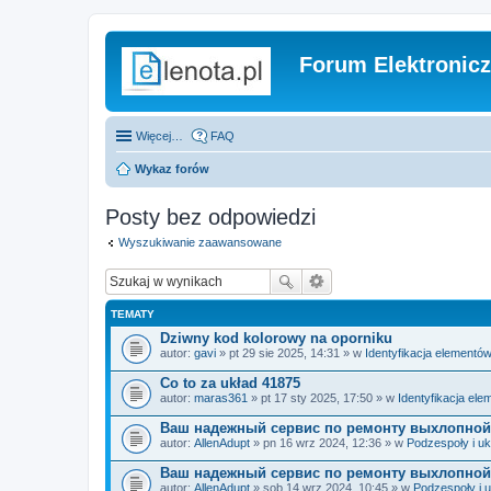
Forum Elektronic
Więcej…
FAQ
Wykaz forów
Posty bez odpowiedzi
Wyszukiwanie zaawansowane
TEMATY
Dziwny kod kolorowy na oporniku
autor:
gavi
» pt 29 sie 2025, 14:31 » w
Identyfikacja elementó
Co to za układ 41875
autor:
maras361
» pt 17 sty 2025, 17:50 » w
Identyfikacja el
Ваш надежный сервис по ремонту выхлопной
autor:
AllenAdupt
» pn 16 wrz 2024, 12:36 » w
Podzespoły i uk
Ваш надежный сервис по ремонту выхлопной
autor:
AllenAdupt
» sob 14 wrz 2024, 10:45 » w
Podzespoły i 