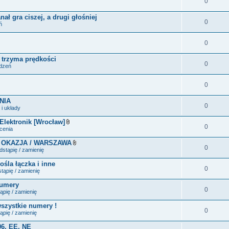
0
ał gra ciszej, a drugi głośniej
0
ń
0
e trzyma prędkości
0
ądzeń
0
NIA
0
i układy
 Elektronik [Wrocław]
0
Z
ecenia
a
ł
 OKAZJA / WARSZAWA
ą
0
Z
stąpię / zamienię
c
a
z
ł
ośla łączka i inne
n
ą
0
i
tąpię / zamienię
c
k
z
i
numery
n
0
i
ąpię / zamienię
k
i
wszystkie numery !
0
ąpię / zamienię
06, EE, NE