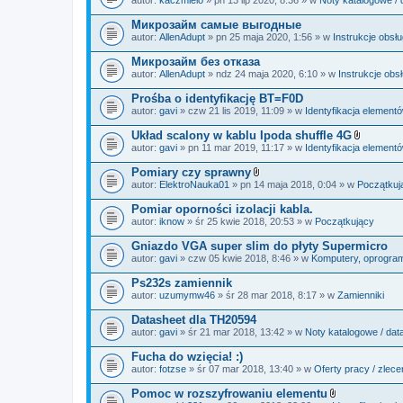
c
a
z
ł
Микрозайм самые выгодные
n
ą
i
autor:
AllenAdupt
» pn 25 maja 2020, 1:56 » w
Instrukcje obsł
c
k
z
i
Микрозайм без отказа
n
i
autor:
AllenAdupt
» ndz 24 maja 2020, 6:10 » w
Instrukcje obs
k
i
Prośba o identyfikację BT=F0D
autor:
gavi
» czw 21 lis 2019, 11:09 » w
Identyfikacja element
Układ scalony w kablu Ipoda shuffle 4G
Z
autor:
gavi
» pn 11 mar 2019, 11:17 » w
Identyfikacja element
a
ł
Pomiary czy sprawny
ą
Z
autor:
ElektroNauka01
» pn 14 maja 2018, 0:04 » w
Początkuj
c
a
z
ł
Pomiar oporności izolacji kabla.
n
ą
i
autor:
iknow
» śr 25 kwie 2018, 20:53 » w
Początkujący
c
k
z
i
Gniazdo VGA super slim do płyty Supermicro
n
i
autor:
gavi
» czw 05 kwie 2018, 8:46 » w
Komputery, oprogramo
k
i
Ps232s zamiennik
autor:
uzumymw46
» śr 28 mar 2018, 8:17 » w
Zamienniki
Datasheet dla TH20594
autor:
gavi
» śr 21 mar 2018, 13:42 » w
Noty katalogowe / dat
Fucha do wzięcia! :)
autor:
fotzse
» śr 07 mar 2018, 13:40 » w
Oferty pracy / zlece
Pomoc w rozszyfrowaniu elementu
Z