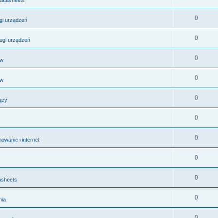
0
ugi urządzeń
0
ługi urządzeń
0
ów
0
ów
0
ący
0
0
wanie i internet
0
0
asheets
0
nia
0