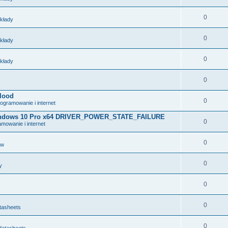
0
układy
0
układy
0
układy
0
lood
0
ogramowanie i internet
 Windows 10 Pro x64 DRIVER_POWER_STATE_FAILURE
0
mowanie i internet
0
ów
0
y
0
0
tasheets
0
datasheets