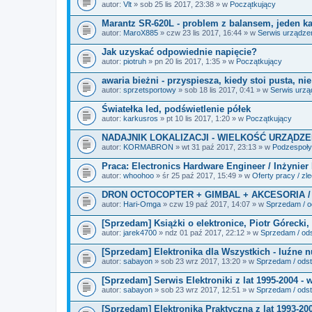
i
autor:
Vlt
» sob 25 lis 2017, 23:38 » w
Początkujący
k
i
Marantz SR-620L - problem z balansem, jeden kan
autor:
MaroX885
» czw 23 lis 2017, 16:44 » w
Serwis urządze
Jak uzyskać odpowiednie napięcie?
autor:
piotruh
» pn 20 lis 2017, 1:35 » w
Początkujący
awaria bieżni - przyspiesza, kiedy stoi pusta, ni
autor:
sprzetsportowy
» sob 18 lis 2017, 0:41 » w
Serwis urz
Światełka led, podświetlenie półek
autor:
karkusros
» pt 10 lis 2017, 1:20 » w
Początkujący
NADAJNIK LOKALIZACJI - WIELKOŚĆ URZĄDZE
autor:
KORMABRON
» wt 31 paź 2017, 23:13 » w
Podzespoły 
Praca: Electronics Hardware Engineer / Inżynier
autor:
whoohoo
» śr 25 paź 2017, 15:49 » w
Oferty pracy / zl
DRON OCTOCOPTER + GIMBAL + AKCESORIA /
autor:
Hari-Omga
» czw 19 paź 2017, 14:07 » w
Sprzedam / od
[Sprzedam] Książki o elektronice, Piotr Górecki, 
autor:
jarek4700
» ndz 01 paź 2017, 22:12 » w
Sprzedam / ods
[Sprzedam] Elektronika dla Wszystkich - luźne 
autor:
sabayon
» sob 23 wrz 2017, 13:20 » w
Sprzedam / odst
[Sprzedam] Serwis Elektroniki z lat 1995-2004 - 
autor:
sabayon
» sob 23 wrz 2017, 12:51 » w
Sprzedam / odst
[Sprzedam] Elektronika Praktyczna z lat 1993-20