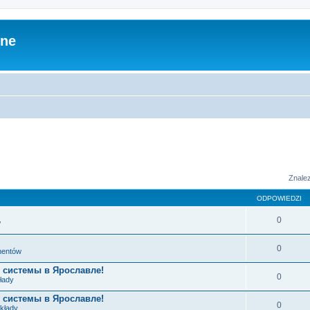
zne
Znale
ODPOWIEDZI
0
w
0
ementów
 системы в Ярославле!
0
łady
 системы в Ярославле!
0
układy