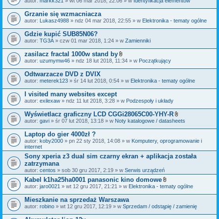
autor:
markk321
» wt 06 mar 2018, 22:06 » w
Identyfikacja elementów
a
ł
Grzanie się wzmacniacza
ą
autor:
Lukasz4988
» ndz 04 mar 2018, 22:55 » w
Elektronika - tematy ogólne
c
z
Gdzie kupić SUB85N06?
n
i
autor:
TG3A
» czw 01 mar 2018, 1:24 » w
Zamienniki
k
i
zasilacz fractal 1000w stand by
Z
autor:
uzumymw46
» ndz 18 lut 2018, 11:34 » w
Początkujący
a
ł
Odtwarzacze DVD z DVIX
ą
autor:
meterek123
» śr 14 lut 2018, 0:54 » w
Elektronika - tematy ogólne
c
z
I visited many websites except
n
i
autor:
exilexaw
» ndz 11 lut 2018, 3:28 » w
Podzespoły i układy
k
i
Wyświetlacz graficzny LCD CGGi28065C00-YHY-R
Z
autor:
gavi
» śr 07 lut 2018, 13:18 » w
Noty katalogowe / datasheets
a
ł
Laptop do gier 4000zł ?
ą
autor:
koby2000
» pn 22 sty 2018, 14:08 » w
Komputery, oprogramowanie i
c
internet
z
n
Sony xperia z3 dual sim czarny ekran + aplikacja została
i
zatrzymana
k
autor:
centos
» sob 30 gru 2017, 2:19 » w
Serwis urządzeń
i
Kabel k1ha25ha0001 panasonic kino domowe
Z
autor:
jaro0021
» wt 12 gru 2017, 21:21 » w
Elektronika - tematy ogólne
a
ł
Mieszkanie na sprzedaż Warszawa
ą
autor:
robino
» wt 12 gru 2017, 12:19 » w
Sprzedam / odstąpię / zamienię
c
z