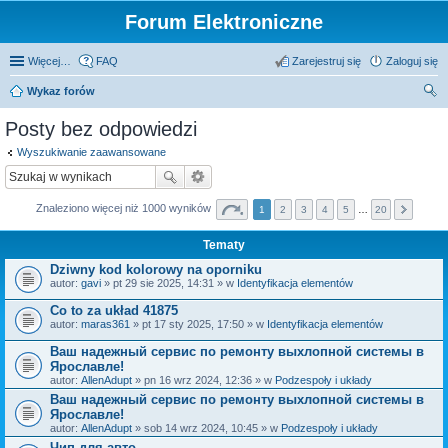
Forum Elektroniczne
Więcej…
FAQ
Zarejestruj się
Zaloguj się
Wykaz forów
zu
Posty bez odpowiedzi
kaj
Wyszukiwanie zaawansowane
Znaleziono więcej niż 1000 wyników
1
2
3
4
5
…
20
Tematy
Dziwny kod kolorowy na oporniku
autor:
gavi
» pt 29 sie 2025, 14:31 » w
Identyfikacja elementów
Co to za układ 41875
autor:
maras361
» pt 17 sty 2025, 17:50 » w
Identyfikacja elementów
Ваш надежный сервис по ремонту выхлопной системы в
Ярославле!
autor:
AllenAdupt
» pn 16 wrz 2024, 12:36 » w
Podzespoły i układy
Ваш надежный сервис по ремонту выхлопной системы в
Ярославле!
autor:
AllenAdupt
» sob 14 wrz 2024, 10:45 » w
Podzespoły i układy
Чип для авто