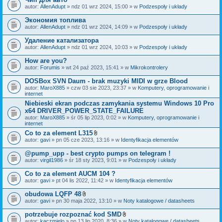
autor:
AllenAdupt
» ndz 01 wrz 2024, 15:00 » w
Podzespoły i układy
Экономия топлива
autor:
AllenAdupt
» ndz 01 wrz 2024, 14:09 » w
Podzespoły i układy
Удаление катализатора
autor:
AllenAdupt
» ndz 01 wrz 2024, 10:03 » w
Podzespoły i układy
How are you?
autor:
Forumis
» wt 24 paź 2023, 15:41 » w
Mikrokontrolery
DOSBox SVN Daum - brak muzyki MIDI w grze Blood
autor:
MaroX885
» czw 03 sie 2023, 23:37 » w
Komputery, oprogramowanie i
internet
Niebieski ekran podczas zamykania systemu Windows 10 Pro
x64 DRIVER_POWER_STATE_FAILURE
autor:
MaroX885
» śr 05 lip 2023, 0:02 » w
Komputery, oprogramowanie i
internet
Co to za element L315
Z
autor:
gavi
» pn 05 cze 2023, 13:16 » w
Identyfikacja elementów
a
ł
@pump_upp - best crypto pumps on telegram !
ą
autor:
virgil1986
» śr 18 sty 2023, 9:01 » w
Podzespoły i układy
c
z
Co to za element AUCM 104 ?
n
i
autor:
gavi
» pt 04 lis 2022, 11:42 » w
Identyfikacja elementów
k
i
obudowa LQFP 48
Z
autor:
gavi
» pn 30 maja 2022, 13:10 » w
Noty katalogowe / datasheets
a
ł
potrzebuje rozpoznać kod SMD
ą
Z
autor:
kaczmielo
» pn 13 lip 2020, 8:36 » w
Noty katalogowe / datasheets