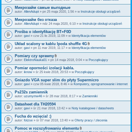
c
a
z
ł
Микрозайм самые выгодные
n
ą
i
autor:
AllenAdupt
» pn 25 maja 2020, 1:56 » w
Instrukcje obsługi urządzeń
c
k
z
i
Микрозайм без отказа
n
i
autor:
AllenAdupt
» ndz 24 maja 2020, 6:10 » w
Instrukcje obsługi urządzeń
k
i
Prośba o identyfikację BT=F0D
autor:
gavi
» czw 21 lis 2019, 11:09 » w
Identyfikacja elementów
Układ scalony w kablu Ipoda shuffle 4G
Z
autor:
gavi
» pn 11 mar 2019, 11:17 » w
Identyfikacja elementów
a
ł
Pomiary czy sprawny
ą
Z
autor:
ElektroNauka01
» pn 14 maja 2018, 0:04 » w
Początkujący
c
a
z
ł
Pomiar oporności izolacji kabla.
n
ą
i
autor:
iknow
» śr 25 kwie 2018, 20:53 » w
Początkujący
c
k
z
i
Gniazdo VGA super slim do płyty Supermicro
n
i
autor:
gavi
» czw 05 kwie 2018, 8:46 » w
Komputery, oprogramowanie i internet
k
i
Ps232s zamiennik
autor:
uzumymw46
» śr 28 mar 2018, 8:17 » w
Zamienniki
Datasheet dla TH20594
autor:
gavi
» śr 21 mar 2018, 13:42 » w
Noty katalogowe / datasheets
Fucha do wzięcia! :)
autor:
fotzse
» śr 07 mar 2018, 13:40 » w
Oferty pracy / zlecenia
Pomoc w rozszyfrowaniu elementu
Z