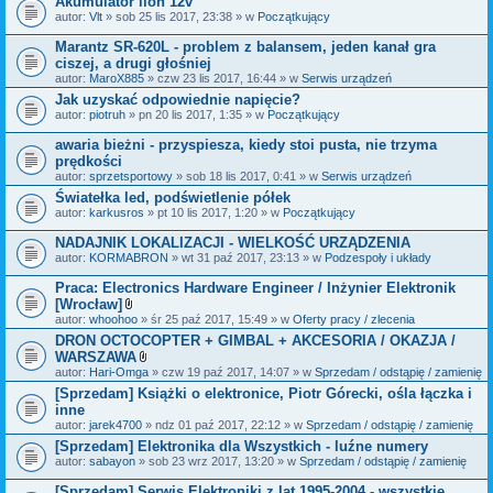
Akumulator lion 12v
n
i
autor:
Vlt
» sob 25 lis 2017, 23:38 » w
Początkujący
k
i
Marantz SR-620L - problem z balansem, jeden kanał gra
ciszej, a drugi głośniej
autor:
MaroX885
» czw 23 lis 2017, 16:44 » w
Serwis urządzeń
Jak uzyskać odpowiednie napięcie?
autor:
piotruh
» pn 20 lis 2017, 1:35 » w
Początkujący
awaria bieżni - przyspiesza, kiedy stoi pusta, nie trzyma
prędkości
autor:
sprzetsportowy
» sob 18 lis 2017, 0:41 » w
Serwis urządzeń
Światełka led, podświetlenie półek
autor:
karkusros
» pt 10 lis 2017, 1:20 » w
Początkujący
NADAJNIK LOKALIZACJI - WIELKOŚĆ URZĄDZENIA
autor:
KORMABRON
» wt 31 paź 2017, 23:13 » w
Podzespoły i układy
Praca: Electronics Hardware Engineer / Inżynier Elektronik
[Wrocław]
Z
autor:
whoohoo
» śr 25 paź 2017, 15:49 » w
Oferty pracy / zlecenia
a
DRON OCTOCOPTER + GIMBAL + AKCESORIA / OKAZJA /
ł
WARSZAWA
ą
c
Z
autor:
Hari-Omga
» czw 19 paź 2017, 14:07 » w
Sprzedam / odstąpię / zamienię
z
a
[Sprzedam] Książki o elektronice, Piotr Górecki, ośla łączka i
n
ł
inne
i
ą
k
c
autor:
jarek4700
» ndz 01 paź 2017, 22:12 » w
Sprzedam / odstąpię / zamienię
i
z
[Sprzedam] Elektronika dla Wszystkich - luźne numery
n
autor:
sabayon
» sob 23 wrz 2017, 13:20 » w
i
Sprzedam / odstąpię / zamienię
k
i
[Sprzedam] Serwis Elektroniki z lat 1995-2004 - wszystkie