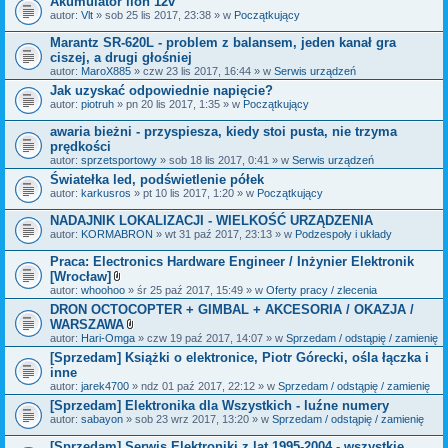
Akumulator lion 12v
n
i
autor:
Vlt
» sob 25 lis 2017, 23:38 » w
Początkujący
k
i
Marantz SR-620L - problem z balansem, jeden kanał gra
ciszej, a drugi głośniej
autor:
MaroX885
» czw 23 lis 2017, 16:44 » w
Serwis urządzeń
Jak uzyskać odpowiednie napięcie?
autor:
piotruh
» pn 20 lis 2017, 1:35 » w
Początkujący
awaria bieżni - przyspiesza, kiedy stoi pusta, nie trzyma
prędkości
autor:
sprzetsportowy
» sob 18 lis 2017, 0:41 » w
Serwis urządzeń
Światełka led, podświetlenie półek
autor:
karkusros
» pt 10 lis 2017, 1:20 » w
Początkujący
NADAJNIK LOKALIZACJI - WIELKOŚĆ URZĄDZENIA
autor:
KORMABRON
» wt 31 paź 2017, 23:13 » w
Podzespoły i układy
Praca: Electronics Hardware Engineer / Inżynier Elektronik
[Wrocław]
Z
autor:
whoohoo
» śr 25 paź 2017, 15:49 » w
Oferty pracy / zlecenia
a
DRON OCTOCOPTER + GIMBAL + AKCESORIA / OKAZJA /
ł
WARSZAWA
ą
c
Z
autor:
Hari-Omga
» czw 19 paź 2017, 14:07 » w
Sprzedam / odstąpię / zamienię
z
a
[Sprzedam] Książki o elektronice, Piotr Górecki, ośla łączka i
n
ł
inne
i
ą
k
c
autor:
jarek4700
» ndz 01 paź 2017, 22:12 » w
Sprzedam / odstąpię / zamienię
i
z
[Sprzedam] Elektronika dla Wszystkich - luźne numery
n
autor:
sabayon
» sob 23 wrz 2017, 13:20 » w
i
Sprzedam / odstąpię / zamienię
k
i
[Sprzedam] Serwis Elektroniki z lat 1995-2004 - wszystkie