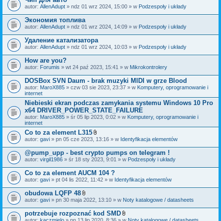
autor:
AllenAdupt
» ndz 01 wrz 2024, 15:00 » w
Podzespoły i układy
Экономия топлива
autor:
AllenAdupt
» ndz 01 wrz 2024, 14:09 » w
Podzespoły i układy
Удаление катализатора
autor:
AllenAdupt
» ndz 01 wrz 2024, 10:03 » w
Podzespoły i układy
How are you?
autor:
Forumis
» wt 24 paź 2023, 15:41 » w
Mikrokontrolery
DOSBox SVN Daum - brak muzyki MIDI w grze Blood
autor:
MaroX885
» czw 03 sie 2023, 23:37 » w
Komputery, oprogramowanie i
internet
Niebieski ekran podczas zamykania systemu Windows 10 Pro
x64 DRIVER_POWER_STATE_FAILURE
autor:
MaroX885
» śr 05 lip 2023, 0:02 » w
Komputery, oprogramowanie i
internet
Co to za element L315
Z
autor:
gavi
» pn 05 cze 2023, 13:16 » w
Identyfikacja elementów
a
ł
@pump_upp - best crypto pumps on telegram !
ą
autor:
virgil1986
» śr 18 sty 2023, 9:01 » w
Podzespoły i układy
c
z
Co to za element AUCM 104 ?
n
i
autor:
gavi
» pt 04 lis 2022, 11:42 » w
Identyfikacja elementów
k
i
obudowa LQFP 48
Z
autor:
gavi
» pn 30 maja 2022, 13:10 » w
Noty katalogowe / datasheets
a
ł
potrzebuje rozpoznać kod SMD
ą
Z
autor:
kaczmielo
» pn 13 lip 2020, 8:36 » w
Noty katalogowe / datasheets