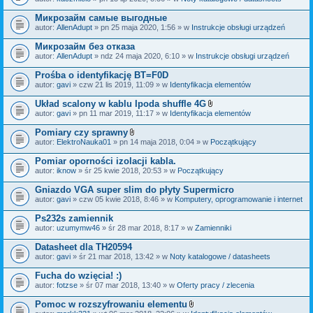
c
a
z
ł
Микрозайм самые выгодные
n
ą
i
autor:
AllenAdupt
» pn 25 maja 2020, 1:56 » w
Instrukcje obsługi urządzeń
c
k
z
i
Микрозайм без отказа
n
i
autor:
AllenAdupt
» ndz 24 maja 2020, 6:10 » w
Instrukcje obsługi urządzeń
k
i
Prośba o identyfikację BT=F0D
autor:
gavi
» czw 21 lis 2019, 11:09 » w
Identyfikacja elementów
Układ scalony w kablu Ipoda shuffle 4G
Z
autor:
gavi
» pn 11 mar 2019, 11:17 » w
Identyfikacja elementów
a
ł
Pomiary czy sprawny
ą
Z
autor:
ElektroNauka01
» pn 14 maja 2018, 0:04 » w
Początkujący
c
a
z
ł
Pomiar oporności izolacji kabla.
n
ą
i
autor:
iknow
» śr 25 kwie 2018, 20:53 » w
Początkujący
c
k
z
i
Gniazdo VGA super slim do płyty Supermicro
n
i
autor:
gavi
» czw 05 kwie 2018, 8:46 » w
Komputery, oprogramowanie i internet
k
i
Ps232s zamiennik
autor:
uzumymw46
» śr 28 mar 2018, 8:17 » w
Zamienniki
Datasheet dla TH20594
autor:
gavi
» śr 21 mar 2018, 13:42 » w
Noty katalogowe / datasheets
Fucha do wzięcia! :)
autor:
fotzse
» śr 07 mar 2018, 13:40 » w
Oferty pracy / zlecenia
Pomoc w rozszyfrowaniu elementu
Z