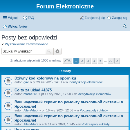
Forum Elektroniczne
Więcej…
FAQ
Zarejestruj się
Zaloguj się
Wykaz forów
zu
Posty bez odpowiedzi
kaj
Wyszukiwanie zaawansowane
Znaleziono więcej niż 1000 wyników
1
2
3
4
5
…
20
Tematy
Dziwny kod kolorowy na oporniku
autor:
gavi
» pt 29 sie 2025, 14:31 » w
Identyfikacja elementów
Co to za układ 41875
autor:
maras361
» pt 17 sty 2025, 17:50 » w
Identyfikacja elementów
Ваш надежный сервис по ремонту выхлопной системы в
Ярославле!
autor:
AllenAdupt
» pn 16 wrz 2024, 12:36 » w
Podzespoły i układy
Ваш надежный сервис по ремонту выхлопной системы в
Ярославле!
autor:
AllenAdupt
» sob 14 wrz 2024, 10:45 » w
Podzespoły i układy
Чип для авто