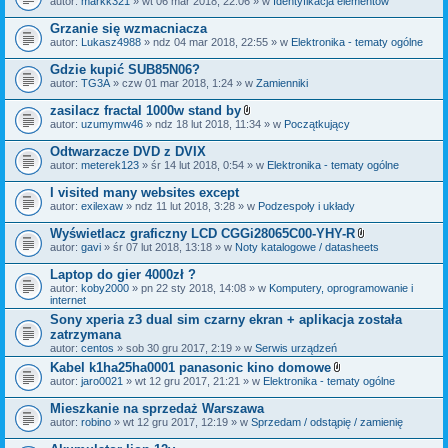
autor:
markk321
» wt 06 mar 2018, 22:06 » w
Identyfikacja elementów
a
ł
Grzanie się wzmacniacza
ą
autor:
Lukasz4988
» ndz 04 mar 2018, 22:55 » w
Elektronika - tematy ogólne
c
z
Gdzie kupić SUB85N06?
n
i
autor:
TG3A
» czw 01 mar 2018, 1:24 » w
Zamienniki
k
i
zasilacz fractal 1000w stand by
Z
autor:
uzumymw46
» ndz 18 lut 2018, 11:34 » w
Początkujący
a
ł
Odtwarzacze DVD z DVIX
ą
autor:
meterek123
» śr 14 lut 2018, 0:54 » w
Elektronika - tematy ogólne
c
z
I visited many websites except
n
i
autor:
exilexaw
» ndz 11 lut 2018, 3:28 » w
Podzespoły i układy
k
i
Wyświetlacz graficzny LCD CGGi28065C00-YHY-R
Z
autor:
gavi
» śr 07 lut 2018, 13:18 » w
Noty katalogowe / datasheets
a
ł
Laptop do gier 4000zł ?
ą
autor:
koby2000
» pn 22 sty 2018, 14:08 » w
Komputery, oprogramowanie i
c
internet
z
n
Sony xperia z3 dual sim czarny ekran + aplikacja została
i
zatrzymana
k
autor:
centos
» sob 30 gru 2017, 2:19 » w
Serwis urządzeń
i
Kabel k1ha25ha0001 panasonic kino domowe
Z
autor:
jaro0021
» wt 12 gru 2017, 21:21 » w
Elektronika - tematy ogólne
a
ł
Mieszkanie na sprzedaż Warszawa
ą
autor:
robino
» wt 12 gru 2017, 12:19 » w
Sprzedam / odstąpię / zamienię
c
z