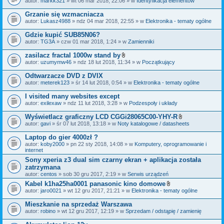
autor:
markk321
» wt 06 mar 2018, 22:06 » w
Identyfikacja elementów
a
ł
Grzanie się wzmacniacza
ą
autor:
Lukasz4988
» ndz 04 mar 2018, 22:55 » w
Elektronika - tematy ogólne
c
z
Gdzie kupić SUB85N06?
n
i
autor:
TG3A
» czw 01 mar 2018, 1:24 » w
Zamienniki
k
i
zasilacz fractal 1000w stand by
Z
autor:
uzumymw46
» ndz 18 lut 2018, 11:34 » w
Początkujący
a
ł
Odtwarzacze DVD z DVIX
ą
autor:
meterek123
» śr 14 lut 2018, 0:54 » w
Elektronika - tematy ogólne
c
z
I visited many websites except
n
i
autor:
exilexaw
» ndz 11 lut 2018, 3:28 » w
Podzespoły i układy
k
i
Wyświetlacz graficzny LCD CGGi28065C00-YHY-R
Z
autor:
gavi
» śr 07 lut 2018, 13:18 » w
Noty katalogowe / datasheets
a
ł
Laptop do gier 4000zł ?
ą
autor:
koby2000
» pn 22 sty 2018, 14:08 » w
Komputery, oprogramowanie i
c
internet
z
n
Sony xperia z3 dual sim czarny ekran + aplikacja została
i
zatrzymana
k
autor:
centos
» sob 30 gru 2017, 2:19 » w
Serwis urządzeń
i
Kabel k1ha25ha0001 panasonic kino domowe
Z
autor:
jaro0021
» wt 12 gru 2017, 21:21 » w
Elektronika - tematy ogólne
a
ł
Mieszkanie na sprzedaż Warszawa
ą
autor:
robino
» wt 12 gru 2017, 12:19 » w
Sprzedam / odstąpię / zamienię
c
z