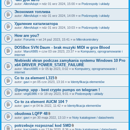
autor:
AllenAdupt
» ndz 01 wrz 2024, 15:00 » w
Podzespoły i układy
Экономия топлива
autor:
AllenAdupt
» ndz 01 wrz 2024, 14:09 » w
Podzespoły i układy
Удаление катализатора
autor:
AllenAdupt
» ndz 01 wrz 2024, 10:03 » w
Podzespoły i układy
How are you?
autor:
Forumis
» wt 24 paź 2023, 15:41 » w
Mikrokontrolery
DOSBox SVN Daum - brak muzyki MIDI w grze Blood
autor:
MaroX885
» czw 03 sie 2023, 23:37 » w
Komputery, oprogramowanie i
internet
Niebieski ekran podczas zamykania systemu Windows 10 Pro
x64 DRIVER_POWER_STATE_FAILURE
autor:
MaroX885
» śr 05 lip 2023, 0:02 » w
Komputery, oprogramowanie i
internet
Co to za element L315
Z
autor:
gavi
» pn 05 cze 2023, 13:16 » w
Identyfikacja elementów
a
ł
@pump_upp - best crypto pumps on telegram !
ą
autor:
virgil1986
» śr 18 sty 2023, 9:01 » w
Podzespoły i układy
c
z
Co to za element AUCM 104 ?
n
i
autor:
gavi
» pt 04 lis 2022, 11:42 » w
Identyfikacja elementów
k
i
obudowa LQFP 48
Z
autor:
gavi
» pn 30 maja 2022, 13:10 » w
Noty katalogowe / datasheets
a
ł
potrzebuje rozpoznać kod SMD
ą
Z
autor:
kaczmielo
» pn 13 lip 2020, 8:36 » w
Noty katalogowe / datasheets