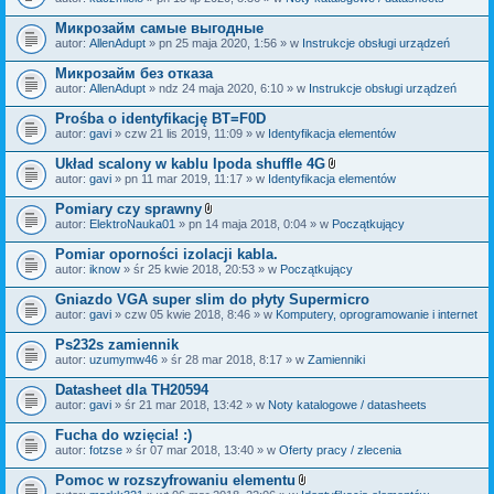
c
a
z
ł
Микрозайм самые выгодные
n
ą
i
autor:
AllenAdupt
» pn 25 maja 2020, 1:56 » w
Instrukcje obsługi urządzeń
c
k
z
i
Микрозайм без отказа
n
i
autor:
AllenAdupt
» ndz 24 maja 2020, 6:10 » w
Instrukcje obsługi urządzeń
k
i
Prośba o identyfikację BT=F0D
autor:
gavi
» czw 21 lis 2019, 11:09 » w
Identyfikacja elementów
Układ scalony w kablu Ipoda shuffle 4G
Z
autor:
gavi
» pn 11 mar 2019, 11:17 » w
Identyfikacja elementów
a
ł
Pomiary czy sprawny
ą
Z
autor:
ElektroNauka01
» pn 14 maja 2018, 0:04 » w
Początkujący
c
a
z
ł
Pomiar oporności izolacji kabla.
n
ą
i
autor:
iknow
» śr 25 kwie 2018, 20:53 » w
Początkujący
c
k
z
i
Gniazdo VGA super slim do płyty Supermicro
n
i
autor:
gavi
» czw 05 kwie 2018, 8:46 » w
Komputery, oprogramowanie i internet
k
i
Ps232s zamiennik
autor:
uzumymw46
» śr 28 mar 2018, 8:17 » w
Zamienniki
Datasheet dla TH20594
autor:
gavi
» śr 21 mar 2018, 13:42 » w
Noty katalogowe / datasheets
Fucha do wzięcia! :)
autor:
fotzse
» śr 07 mar 2018, 13:40 » w
Oferty pracy / zlecenia
Pomoc w rozszyfrowaniu elementu
Z