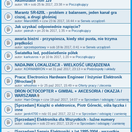
Akumulator lion 12v
n
i
autor:
Vlt
» sob 25 lis 2017, 23:38 » w
Początkujący
k
i
Marantz SR-620L - problem z balansem, jeden kanał gra
ciszej, a drugi głośniej
autor:
MaroX885
» czw 23 lis 2017, 16:44 » w
Serwis urządzeń
Jak uzyskać odpowiednie napięcie?
autor:
piotruh
» pn 20 lis 2017, 1:35 » w
Początkujący
awaria bieżni - przyspiesza, kiedy stoi pusta, nie trzyma
prędkości
autor:
sprzetsportowy
» sob 18 lis 2017, 0:41 » w
Serwis urządzeń
Światełka led, podświetlenie półek
autor:
karkusros
» pt 10 lis 2017, 1:20 » w
Początkujący
NADAJNIK LOKALIZACJI - WIELKOŚĆ URZĄDZENIA
autor:
KORMABRON
» wt 31 paź 2017, 23:13 » w
Podzespoły i układy
Praca: Electronics Hardware Engineer / Inżynier Elektronik
[Wrocław]
Z
autor:
whoohoo
» śr 25 paź 2017, 15:49 » w
Oferty pracy / zlecenia
a
DRON OCTOCOPTER + GIMBAL + AKCESORIA / OKAZJA /
ł
WARSZAWA
ą
c
Z
autor:
Hari-Omga
» czw 19 paź 2017, 14:07 » w
Sprzedam / odstąpię / zamienię
z
a
[Sprzedam] Książki o elektronice, Piotr Górecki, ośla łączka i
n
ł
inne
i
ą
k
c
autor:
jarek4700
» ndz 01 paź 2017, 22:12 » w
Sprzedam / odstąpię / zamienię
i
z
[Sprzedam] Elektronika dla Wszystkich - luźne numery
n
autor:
sabayon
» sob 23 wrz 2017, 13:20 » w
i
Sprzedam / odstąpię / zamienię
k
i
[Sprzedam] Serwis Elektroniki z lat 1995-2004 - wszystkie