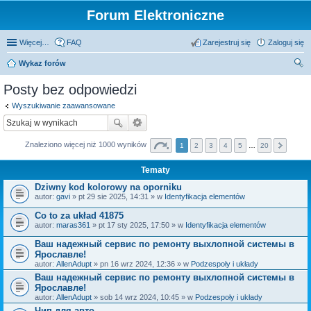
Forum Elektroniczne
Więcej…
FAQ
Zarejestruj się
Zaloguj się
Wykaz forów
zu
Posty bez odpowiedzi
kaj
Wyszukiwanie zaawansowane
Znaleziono więcej niż 1000 wyników
1
2
3
4
5
…
20
Tematy
Dziwny kod kolorowy na oporniku
autor:
gavi
» pt 29 sie 2025, 14:31 » w
Identyfikacja elementów
Co to za układ 41875
autor:
maras361
» pt 17 sty 2025, 17:50 » w
Identyfikacja elementów
Ваш надежный сервис по ремонту выхлопной системы в
Ярославле!
autor:
AllenAdupt
» pn 16 wrz 2024, 12:36 » w
Podzespoły i układy
Ваш надежный сервис по ремонту выхлопной системы в
Ярославле!
autor:
AllenAdupt
» sob 14 wrz 2024, 10:45 » w
Podzespoły i układy
Чип для авто