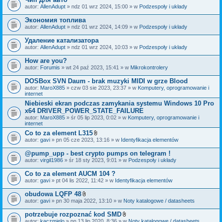
autor:
AllenAdupt
» ndz 01 wrz 2024, 15:00 » w
Podzespoły i układy
Экономия топлива
autor:
AllenAdupt
» ndz 01 wrz 2024, 14:09 » w
Podzespoły i układy
Удаление катализатора
autor:
AllenAdupt
» ndz 01 wrz 2024, 10:03 » w
Podzespoły i układy
How are you?
autor:
Forumis
» wt 24 paź 2023, 15:41 » w
Mikrokontrolery
DOSBox SVN Daum - brak muzyki MIDI w grze Blood
autor:
MaroX885
» czw 03 sie 2023, 23:37 » w
Komputery, oprogramowanie i
internet
Niebieski ekran podczas zamykania systemu Windows 10 Pro
x64 DRIVER_POWER_STATE_FAILURE
autor:
MaroX885
» śr 05 lip 2023, 0:02 » w
Komputery, oprogramowanie i
internet
Co to za element L315
Z
autor:
gavi
» pn 05 cze 2023, 13:16 » w
Identyfikacja elementów
a
ł
@pump_upp - best crypto pumps on telegram !
ą
autor:
virgil1986
» śr 18 sty 2023, 9:01 » w
Podzespoły i układy
c
z
Co to za element AUCM 104 ?
n
i
autor:
gavi
» pt 04 lis 2022, 11:42 » w
Identyfikacja elementów
k
i
obudowa LQFP 48
Z
autor:
gavi
» pn 30 maja 2022, 13:10 » w
Noty katalogowe / datasheets
a
ł
potrzebuje rozpoznać kod SMD
ą
Z
autor:
kaczmielo
» pn 13 lip 2020, 8:36 » w
Noty katalogowe / datasheets