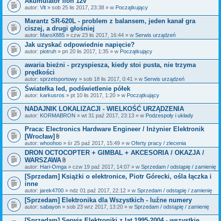
Akumulator lion 12v
n
i
autor:
Vlt
» sob 25 lis 2017, 23:38 » w
Początkujący
k
i
Marantz SR-620L - problem z balansem, jeden kanał gra
ciszej, a drugi głośniej
autor:
MaroX885
» czw 23 lis 2017, 16:44 » w
Serwis urządzeń
Jak uzyskać odpowiednie napięcie?
autor:
piotruh
» pn 20 lis 2017, 1:35 » w
Początkujący
awaria bieżni - przyspiesza, kiedy stoi pusta, nie trzyma
prędkości
autor:
sprzetsportowy
» sob 18 lis 2017, 0:41 » w
Serwis urządzeń
Światełka led, podświetlenie półek
autor:
karkusros
» pt 10 lis 2017, 1:20 » w
Początkujący
NADAJNIK LOKALIZACJI - WIELKOŚĆ URZĄDZENIA
autor:
KORMABRON
» wt 31 paź 2017, 23:13 » w
Podzespoły i układy
Praca: Electronics Hardware Engineer / Inżynier Elektronik
[Wrocław]
Z
autor:
whoohoo
» śr 25 paź 2017, 15:49 » w
Oferty pracy / zlecenia
a
DRON OCTOCOPTER + GIMBAL + AKCESORIA / OKAZJA /
ł
WARSZAWA
ą
c
Z
autor:
Hari-Omga
» czw 19 paź 2017, 14:07 » w
Sprzedam / odstąpię / zamienię
z
a
[Sprzedam] Książki o elektronice, Piotr Górecki, ośla łączka i
n
ł
inne
i
ą
k
c
autor:
jarek4700
» ndz 01 paź 2017, 22:12 » w
Sprzedam / odstąpię / zamienię
i
z
[Sprzedam] Elektronika dla Wszystkich - luźne numery
n
autor:
sabayon
» sob 23 wrz 2017, 13:20 » w
i
Sprzedam / odstąpię / zamienię
k
i
[Sprzedam] Serwis Elektroniki z lat 1995-2004 - wszystkie