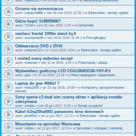
autor:
markk321
» wt 06 mar 2018, 22:06 » w
Identyfikacja elementów
a
ł
Grzanie się wzmacniacza
ą
autor:
Lukasz4988
» ndz 04 mar 2018, 22:55 » w
Elektronika - tematy ogólne
c
z
Gdzie kupić SUB85N06?
n
i
autor:
TG3A
» czw 01 mar 2018, 1:24 » w
Zamienniki
k
i
zasilacz fractal 1000w stand by
Z
autor:
uzumymw46
» ndz 18 lut 2018, 11:34 » w
Początkujący
a
ł
Odtwarzacze DVD z DVIX
ą
autor:
meterek123
» śr 14 lut 2018, 0:54 » w
Elektronika - tematy ogólne
c
z
I visited many websites except
n
i
autor:
exilexaw
» ndz 11 lut 2018, 3:28 » w
Podzespoły i układy
k
i
Wyświetlacz graficzny LCD CGGi28065C00-YHY-R
Z
autor:
gavi
» śr 07 lut 2018, 13:18 » w
Noty katalogowe / datasheets
a
ł
Laptop do gier 4000zł ?
ą
autor:
koby2000
» pn 22 sty 2018, 14:08 » w
Komputery, oprogramowanie i
c
internet
z
n
Sony xperia z3 dual sim czarny ekran + aplikacja została
i
zatrzymana
k
autor:
centos
» sob 30 gru 2017, 2:19 » w
Serwis urządzeń
i
Kabel k1ha25ha0001 panasonic kino domowe
Z
autor:
jaro0021
» wt 12 gru 2017, 21:21 » w
Elektronika - tematy ogólne
a
ł
Mieszkanie na sprzedaż Warszawa
ą
autor:
robino
» wt 12 gru 2017, 12:19 » w
Sprzedam / odstąpię / zamienię
c
z