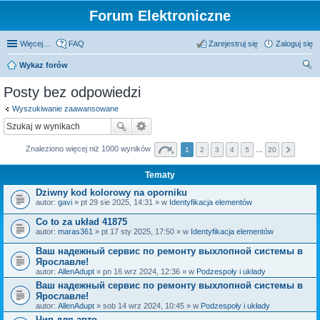
Forum Elektroniczne
Więcej…
FAQ
Zarejestruj się
Zaloguj się
Wykaz forów
zu
Posty bez odpowiedzi
kaj
Wyszukiwanie zaawansowane
Znaleziono więcej niż 1000 wyników
1
2
3
4
5
…
20
Tematy
Dziwny kod kolorowy na oporniku
autor:
gavi
» pt 29 sie 2025, 14:31 » w
Identyfikacja elementów
Co to za układ 41875
autor:
maras361
» pt 17 sty 2025, 17:50 » w
Identyfikacja elementów
Ваш надежный сервис по ремонту выхлопной системы в
Ярославле!
autor:
AllenAdupt
» pn 16 wrz 2024, 12:36 » w
Podzespoły i układy
Ваш надежный сервис по ремонту выхлопной системы в
Ярославле!
autor:
AllenAdupt
» sob 14 wrz 2024, 10:45 » w
Podzespoły i układy
Чип для авто