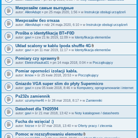
c
a
z
ł
Микрозайм самые выгодные
n
ą
i
autor:
AllenAdupt
» pn 25 maja 2020, 1:56 » w
Instrukcje obsługi urządzeń
c
k
z
i
Микрозайм без отказа
n
i
autor:
AllenAdupt
» ndz 24 maja 2020, 6:10 » w
Instrukcje obsługi urządzeń
k
i
Prośba o identyfikację BT=F0D
autor:
gavi
» czw 21 lis 2019, 11:09 » w
Identyfikacja elementów
Układ scalony w kablu Ipoda shuffle 4G
Z
autor:
gavi
» pn 11 mar 2019, 11:17 » w
Identyfikacja elementów
a
ł
Pomiary czy sprawny
ą
Z
autor:
ElektroNauka01
» pn 14 maja 2018, 0:04 » w
Początkujący
c
a
z
ł
Pomiar oporności izolacji kabla.
n
ą
i
autor:
iknow
» śr 25 kwie 2018, 20:53 » w
Początkujący
c
k
z
i
Gniazdo VGA super slim do płyty Supermicro
n
i
autor:
gavi
» czw 05 kwie 2018, 8:46 » w
Komputery, oprogramowanie i internet
k
i
Ps232s zamiennik
autor:
uzumymw46
» śr 28 mar 2018, 8:17 » w
Zamienniki
Datasheet dla TH20594
autor:
gavi
» śr 21 mar 2018, 13:42 » w
Noty katalogowe / datasheets
Fucha do wzięcia! :)
autor:
fotzse
» śr 07 mar 2018, 13:40 » w
Oferty pracy / zlecenia
Pomoc w rozszyfrowaniu elementu
Z