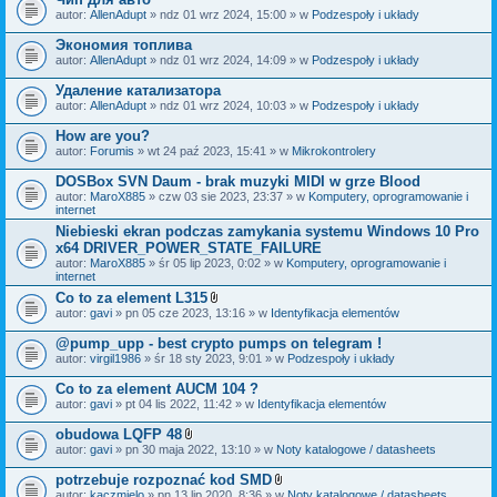
autor:
AllenAdupt
» ndz 01 wrz 2024, 15:00 » w
Podzespoły i układy
Экономия топлива
autor:
AllenAdupt
» ndz 01 wrz 2024, 14:09 » w
Podzespoły i układy
Удаление катализатора
autor:
AllenAdupt
» ndz 01 wrz 2024, 10:03 » w
Podzespoły i układy
How are you?
autor:
Forumis
» wt 24 paź 2023, 15:41 » w
Mikrokontrolery
DOSBox SVN Daum - brak muzyki MIDI w grze Blood
autor:
MaroX885
» czw 03 sie 2023, 23:37 » w
Komputery, oprogramowanie i
internet
Niebieski ekran podczas zamykania systemu Windows 10 Pro
x64 DRIVER_POWER_STATE_FAILURE
autor:
MaroX885
» śr 05 lip 2023, 0:02 » w
Komputery, oprogramowanie i
internet
Co to za element L315
Z
autor:
gavi
» pn 05 cze 2023, 13:16 » w
Identyfikacja elementów
a
ł
@pump_upp - best crypto pumps on telegram !
ą
autor:
virgil1986
» śr 18 sty 2023, 9:01 » w
Podzespoły i układy
c
z
Co to za element AUCM 104 ?
n
i
autor:
gavi
» pt 04 lis 2022, 11:42 » w
Identyfikacja elementów
k
i
obudowa LQFP 48
Z
autor:
gavi
» pn 30 maja 2022, 13:10 » w
Noty katalogowe / datasheets
a
ł
potrzebuje rozpoznać kod SMD
ą
Z
autor:
kaczmielo
» pn 13 lip 2020, 8:36 » w
Noty katalogowe / datasheets