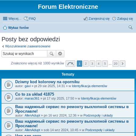
Forum Elektroniczne
Więcej…
FAQ
Zarejestruj się
Zaloguj się
Wykaz forów
zu
Posty bez odpowiedzi
kaj
Wyszukiwanie zaawansowane
Znaleziono więcej niż 1000 wyników
1
2
3
4
5
…
20
Tematy
Dziwny kod kolorowy na oporniku
autor:
gavi
» pt 29 sie 2025, 14:31 » w
Identyfikacja elementów
Co to za układ 41875
autor:
maras361
» pt 17 sty 2025, 17:50 » w
Identyfikacja elementów
Ваш надежный сервис по ремонту выхлопной системы в
Ярославле!
autor:
AllenAdupt
» pn 16 wrz 2024, 12:36 » w
Podzespoły i układy
Ваш надежный сервис по ремонту выхлопной системы в
Ярославле!
autor:
AllenAdupt
» sob 14 wrz 2024, 10:45 » w
Podzespoły i układy
Чип для авто