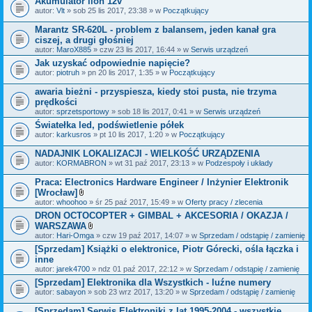
Akumulator lion 12v
n
i
autor:
Vlt
» sob 25 lis 2017, 23:38 » w
Początkujący
k
i
Marantz SR-620L - problem z balansem, jeden kanał gra
ciszej, a drugi głośniej
autor:
MaroX885
» czw 23 lis 2017, 16:44 » w
Serwis urządzeń
Jak uzyskać odpowiednie napięcie?
autor:
piotruh
» pn 20 lis 2017, 1:35 » w
Początkujący
awaria bieżni - przyspiesza, kiedy stoi pusta, nie trzyma
prędkości
autor:
sprzetsportowy
» sob 18 lis 2017, 0:41 » w
Serwis urządzeń
Światełka led, podświetlenie półek
autor:
karkusros
» pt 10 lis 2017, 1:20 » w
Początkujący
NADAJNIK LOKALIZACJI - WIELKOŚĆ URZĄDZENIA
autor:
KORMABRON
» wt 31 paź 2017, 23:13 » w
Podzespoły i układy
Praca: Electronics Hardware Engineer / Inżynier Elektronik
[Wrocław]
Z
autor:
whoohoo
» śr 25 paź 2017, 15:49 » w
Oferty pracy / zlecenia
a
DRON OCTOCOPTER + GIMBAL + AKCESORIA / OKAZJA /
ł
WARSZAWA
ą
c
Z
autor:
Hari-Omga
» czw 19 paź 2017, 14:07 » w
Sprzedam / odstąpię / zamienię
z
a
[Sprzedam] Książki o elektronice, Piotr Górecki, ośla łączka i
n
ł
inne
i
ą
k
c
autor:
jarek4700
» ndz 01 paź 2017, 22:12 » w
Sprzedam / odstąpię / zamienię
i
z
[Sprzedam] Elektronika dla Wszystkich - luźne numery
n
autor:
sabayon
» sob 23 wrz 2017, 13:20 » w
i
Sprzedam / odstąpię / zamienię
k
i
[Sprzedam] Serwis Elektroniki z lat 1995-2004 - wszystkie