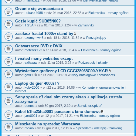
autor:
markk321
» wt 06 mar 2018, 22:06 » w
Identyfikacja elementów
a
ł
Grzanie się wzmacniacza
ą
autor:
Lukasz4988
» ndz 04 mar 2018, 22:55 » w
Elektronika - tematy ogólne
c
z
Gdzie kupić SUB85N06?
n
i
autor:
TG3A
» czw 01 mar 2018, 1:24 » w
Zamienniki
k
i
zasilacz fractal 1000w stand by
Z
autor:
uzumymw46
» ndz 18 lut 2018, 11:34 » w
Początkujący
a
ł
Odtwarzacze DVD z DVIX
ą
autor:
meterek123
» śr 14 lut 2018, 0:54 » w
Elektronika - tematy ogólne
c
z
I visited many websites except
n
i
autor:
exilexaw
» ndz 11 lut 2018, 3:28 » w
Podzespoły i układy
k
i
Wyświetlacz graficzny LCD CGGi28065C00-YHY-R
Z
autor:
gavi
» śr 07 lut 2018, 13:18 » w
Noty katalogowe / datasheets
a
ł
Laptop do gier 4000zł ?
ą
autor:
koby2000
» pn 22 sty 2018, 14:08 » w
Komputery, oprogramowanie i
c
internet
z
n
Sony xperia z3 dual sim czarny ekran + aplikacja została
i
zatrzymana
k
autor:
centos
» sob 30 gru 2017, 2:19 » w
Serwis urządzeń
i
Kabel k1ha25ha0001 panasonic kino domowe
Z
autor:
jaro0021
» wt 12 gru 2017, 21:21 » w
Elektronika - tematy ogólne
a
ł
Mieszkanie na sprzedaż Warszawa
ą
autor:
robino
» wt 12 gru 2017, 12:19 » w
Sprzedam / odstąpię / zamienię
c
z