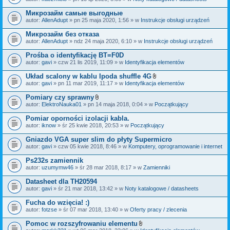
c
a
z
ł
Микрозайм самые выгодные
n
ą
i
autor:
AllenAdupt
» pn 25 maja 2020, 1:56 » w
Instrukcje obsługi urządzeń
c
k
z
i
Микрозайм без отказа
n
i
autor:
AllenAdupt
» ndz 24 maja 2020, 6:10 » w
Instrukcje obsługi urządzeń
k
i
Prośba o identyfikację BT=F0D
autor:
gavi
» czw 21 lis 2019, 11:09 » w
Identyfikacja elementów
Układ scalony w kablu Ipoda shuffle 4G
Z
autor:
gavi
» pn 11 mar 2019, 11:17 » w
Identyfikacja elementów
a
ł
Pomiary czy sprawny
ą
Z
autor:
ElektroNauka01
» pn 14 maja 2018, 0:04 » w
Początkujący
c
a
z
ł
Pomiar oporności izolacji kabla.
n
ą
i
autor:
iknow
» śr 25 kwie 2018, 20:53 » w
Początkujący
c
k
z
i
Gniazdo VGA super slim do płyty Supermicro
n
i
autor:
gavi
» czw 05 kwie 2018, 8:46 » w
Komputery, oprogramowanie i internet
k
i
Ps232s zamiennik
autor:
uzumymw46
» śr 28 mar 2018, 8:17 » w
Zamienniki
Datasheet dla TH20594
autor:
gavi
» śr 21 mar 2018, 13:42 » w
Noty katalogowe / datasheets
Fucha do wzięcia! :)
autor:
fotzse
» śr 07 mar 2018, 13:40 » w
Oferty pracy / zlecenia
Pomoc w rozszyfrowaniu elementu
Z