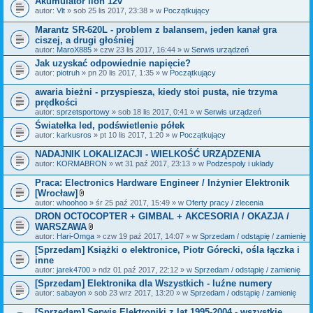
Akumulator lion 12v
n
i
autor:
Vlt
» sob 25 lis 2017, 23:38 » w
Początkujący
k
i
Marantz SR-620L - problem z balansem, jeden kanał gra
ciszej, a drugi głośniej
autor:
MaroX885
» czw 23 lis 2017, 16:44 » w
Serwis urządzeń
Jak uzyskać odpowiednie napięcie?
autor:
piotruh
» pn 20 lis 2017, 1:35 » w
Początkujący
awaria bieżni - przyspiesza, kiedy stoi pusta, nie trzyma
prędkości
autor:
sprzetsportowy
» sob 18 lis 2017, 0:41 » w
Serwis urządzeń
Światełka led, podświetlenie półek
autor:
karkusros
» pt 10 lis 2017, 1:20 » w
Początkujący
NADAJNIK LOKALIZACJI - WIELKOŚĆ URZĄDZENIA
autor:
KORMABRON
» wt 31 paź 2017, 23:13 » w
Podzespoły i układy
Praca: Electronics Hardware Engineer / Inżynier Elektronik
[Wrocław]
Z
autor:
whoohoo
» śr 25 paź 2017, 15:49 » w
Oferty pracy / zlecenia
a
DRON OCTOCOPTER + GIMBAL + AKCESORIA / OKAZJA /
ł
WARSZAWA
ą
c
Z
autor:
Hari-Omga
» czw 19 paź 2017, 14:07 » w
Sprzedam / odstąpię / zamienię
z
a
[Sprzedam] Książki o elektronice, Piotr Górecki, ośla łączka i
n
ł
inne
i
ą
k
c
autor:
jarek4700
» ndz 01 paź 2017, 22:12 » w
Sprzedam / odstąpię / zamienię
i
z
[Sprzedam] Elektronika dla Wszystkich - luźne numery
n
autor:
sabayon
» sob 23 wrz 2017, 13:20 » w
i
Sprzedam / odstąpię / zamienię
k
i
[Sprzedam] Serwis Elektroniki z lat 1995-2004 - wszystkie