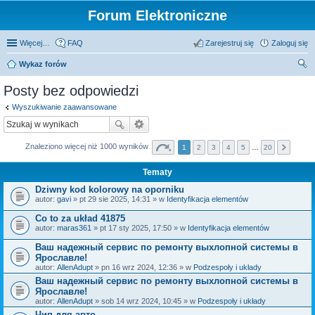
Forum Elektroniczne
Więcej…
FAQ
Zarejestruj się
Zaloguj się
Wykaz forów
zu
Posty bez odpowiedzi
kaj
Wyszukiwanie zaawansowane
Znaleziono więcej niż 1000 wyników
1
2
3
4
5
…
20
Tematy
Dziwny kod kolorowy na oporniku
autor:
gavi
» pt 29 sie 2025, 14:31 » w
Identyfikacja elementów
Co to za układ 41875
autor:
maras361
» pt 17 sty 2025, 17:50 » w
Identyfikacja elementów
Ваш надежный сервис по ремонту выхлопной системы в
Ярославле!
autor:
AllenAdupt
» pn 16 wrz 2024, 12:36 » w
Podzespoły i układy
Ваш надежный сервис по ремонту выхлопной системы в
Ярославле!
autor:
AllenAdupt
» sob 14 wrz 2024, 10:45 » w
Podzespoły i układy
Чип для авто