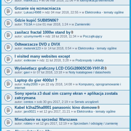
autor:
markk321
» wt 06 mar 2018, 22:06 » w
Identyfikacja elementów
a
ł
Grzanie się wzmacniacza
ą
autor:
Lukasz4988
» ndz 04 mar 2018, 22:55 » w
Elektronika - tematy ogólne
c
z
Gdzie kupić SUB85N06?
n
i
autor:
TG3A
» czw 01 mar 2018, 1:24 » w
Zamienniki
k
i
zasilacz fractal 1000w stand by
Z
autor:
uzumymw46
» ndz 18 lut 2018, 11:34 » w
Początkujący
a
ł
Odtwarzacze DVD z DVIX
ą
autor:
meterek123
» śr 14 lut 2018, 0:54 » w
Elektronika - tematy ogólne
c
z
I visited many websites except
n
i
autor:
exilexaw
» ndz 11 lut 2018, 3:28 » w
Podzespoły i układy
k
i
Wyświetlacz graficzny LCD CGGi28065C00-YHY-R
Z
autor:
gavi
» śr 07 lut 2018, 13:18 » w
Noty katalogowe / datasheets
a
ł
Laptop do gier 4000zł ?
ą
autor:
koby2000
» pn 22 sty 2018, 14:08 » w
Komputery, oprogramowanie i
c
internet
z
n
Sony xperia z3 dual sim czarny ekran + aplikacja została
i
zatrzymana
k
autor:
centos
» sob 30 gru 2017, 2:19 » w
Serwis urządzeń
i
Kabel k1ha25ha0001 panasonic kino domowe
Z
autor:
jaro0021
» wt 12 gru 2017, 21:21 » w
Elektronika - tematy ogólne
a
ł
Mieszkanie na sprzedaż Warszawa
ą
autor:
robino
» wt 12 gru 2017, 12:19 » w
Sprzedam / odstąpię / zamienię
c
z