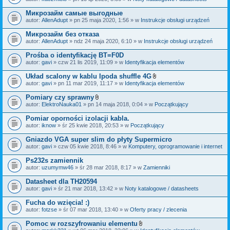
c
a
z
ł
Микрозайм самые выгодные
n
ą
i
autor:
AllenAdupt
» pn 25 maja 2020, 1:56 » w
Instrukcje obsługi urządzeń
c
k
z
i
Микрозайм без отказа
n
i
autor:
AllenAdupt
» ndz 24 maja 2020, 6:10 » w
Instrukcje obsługi urządzeń
k
i
Prośba o identyfikację BT=F0D
autor:
gavi
» czw 21 lis 2019, 11:09 » w
Identyfikacja elementów
Układ scalony w kablu Ipoda shuffle 4G
Z
autor:
gavi
» pn 11 mar 2019, 11:17 » w
Identyfikacja elementów
a
ł
Pomiary czy sprawny
ą
Z
autor:
ElektroNauka01
» pn 14 maja 2018, 0:04 » w
Początkujący
c
a
z
ł
Pomiar oporności izolacji kabla.
n
ą
i
autor:
iknow
» śr 25 kwie 2018, 20:53 » w
Początkujący
c
k
z
i
Gniazdo VGA super slim do płyty Supermicro
n
i
autor:
gavi
» czw 05 kwie 2018, 8:46 » w
Komputery, oprogramowanie i internet
k
i
Ps232s zamiennik
autor:
uzumymw46
» śr 28 mar 2018, 8:17 » w
Zamienniki
Datasheet dla TH20594
autor:
gavi
» śr 21 mar 2018, 13:42 » w
Noty katalogowe / datasheets
Fucha do wzięcia! :)
autor:
fotzse
» śr 07 mar 2018, 13:40 » w
Oferty pracy / zlecenia
Pomoc w rozszyfrowaniu elementu
Z