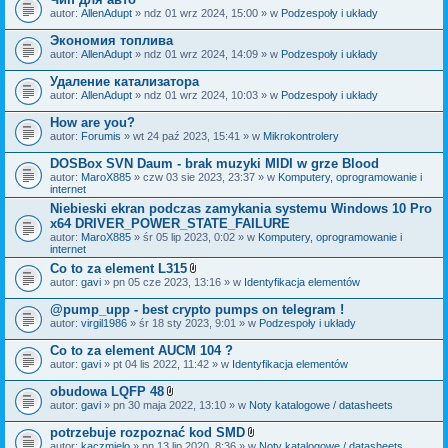
autor:
AllenAdupt
» ndz 01 wrz 2024, 15:00 » w
Podzespoły i układy
Экономия топлива
autor:
AllenAdupt
» ndz 01 wrz 2024, 14:09 » w
Podzespoły i układy
Удаление катализатора
autor:
AllenAdupt
» ndz 01 wrz 2024, 10:03 » w
Podzespoły i układy
How are you?
autor:
Forumis
» wt 24 paź 2023, 15:41 » w
Mikrokontrolery
DOSBox SVN Daum - brak muzyki MIDI w grze Blood
autor:
MaroX885
» czw 03 sie 2023, 23:37 » w
Komputery, oprogramowanie i
internet
Niebieski ekran podczas zamykania systemu Windows 10 Pro
x64 DRIVER_POWER_STATE_FAILURE
autor:
MaroX885
» śr 05 lip 2023, 0:02 » w
Komputery, oprogramowanie i
internet
Co to za element L315
Z
autor:
gavi
» pn 05 cze 2023, 13:16 » w
Identyfikacja elementów
a
ł
@pump_upp - best crypto pumps on telegram !
ą
autor:
virgil1986
» śr 18 sty 2023, 9:01 » w
Podzespoły i układy
c
z
Co to za element AUCM 104 ?
n
i
autor:
gavi
» pt 04 lis 2022, 11:42 » w
Identyfikacja elementów
k
i
obudowa LQFP 48
Z
autor:
gavi
» pn 30 maja 2022, 13:10 » w
Noty katalogowe / datasheets
a
ł
potrzebuje rozpoznać kod SMD
ą
Z
autor:
kaczmielo
» pn 13 lip 2020, 8:36 » w
Noty katalogowe / datasheets