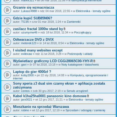
autor:
markk321
» wt 06 mar 2018, 22:06 » w
Identyfikacja elementów
a
ł
Grzanie się wzmacniacza
ą
autor:
Lukasz4988
» ndz 04 mar 2018, 22:55 » w
Elektronika - tematy ogólne
c
z
Gdzie kupić SUB85N06?
n
i
autor:
TG3A
» czw 01 mar 2018, 1:24 » w
Zamienniki
k
i
zasilacz fractal 1000w stand by
Z
autor:
uzumymw46
» ndz 18 lut 2018, 11:34 » w
Początkujący
a
ł
Odtwarzacze DVD z DVIX
ą
autor:
meterek123
» śr 14 lut 2018, 0:54 » w
Elektronika - tematy ogólne
c
z
I visited many websites except
n
i
autor:
exilexaw
» ndz 11 lut 2018, 3:28 » w
Podzespoły i układy
k
i
Wyświetlacz graficzny LCD CGGi28065C00-YHY-R
Z
autor:
gavi
» śr 07 lut 2018, 13:18 » w
Noty katalogowe / datasheets
a
ł
Laptop do gier 4000zł ?
ą
autor:
koby2000
» pn 22 sty 2018, 14:08 » w
Komputery, oprogramowanie i
c
internet
z
n
Sony xperia z3 dual sim czarny ekran + aplikacja została
i
zatrzymana
k
autor:
centos
» sob 30 gru 2017, 2:19 » w
Serwis urządzeń
i
Kabel k1ha25ha0001 panasonic kino domowe
Z
autor:
jaro0021
» wt 12 gru 2017, 21:21 » w
Elektronika - tematy ogólne
a
ł
Mieszkanie na sprzedaż Warszawa
ą
autor:
robino
» wt 12 gru 2017, 12:19 » w
Sprzedam / odstąpię / zamienię
c
z