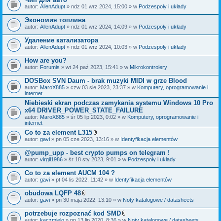
autor:
AllenAdupt
» ndz 01 wrz 2024, 15:00 » w
Podzespoły i układy
Экономия топлива
autor:
AllenAdupt
» ndz 01 wrz 2024, 14:09 » w
Podzespoły i układy
Удаление катализатора
autor:
AllenAdupt
» ndz 01 wrz 2024, 10:03 » w
Podzespoły i układy
How are you?
autor:
Forumis
» wt 24 paź 2023, 15:41 » w
Mikrokontrolery
DOSBox SVN Daum - brak muzyki MIDI w grze Blood
autor:
MaroX885
» czw 03 sie 2023, 23:37 » w
Komputery, oprogramowanie i
internet
Niebieski ekran podczas zamykania systemu Windows 10 Pro
x64 DRIVER_POWER_STATE_FAILURE
autor:
MaroX885
» śr 05 lip 2023, 0:02 » w
Komputery, oprogramowanie i
internet
Co to za element L315
Z
autor:
gavi
» pn 05 cze 2023, 13:16 » w
Identyfikacja elementów
a
ł
@pump_upp - best crypto pumps on telegram !
ą
autor:
virgil1986
» śr 18 sty 2023, 9:01 » w
Podzespoły i układy
c
z
Co to za element AUCM 104 ?
n
i
autor:
gavi
» pt 04 lis 2022, 11:42 » w
Identyfikacja elementów
k
i
obudowa LQFP 48
Z
autor:
gavi
» pn 30 maja 2022, 13:10 » w
Noty katalogowe / datasheets
a
ł
potrzebuje rozpoznać kod SMD
ą
Z
autor:
kaczmielo
» pn 13 lip 2020, 8:36 » w
Noty katalogowe / datasheets