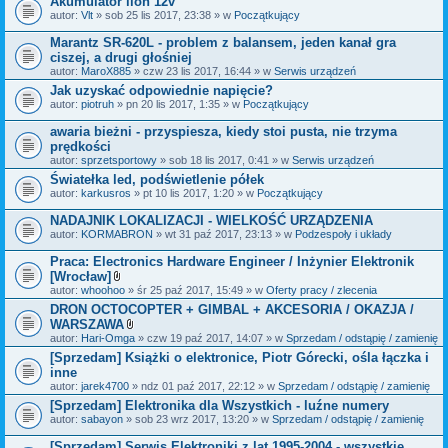
Akumulator lion 12v
n
i
autor:
Vlt
» sob 25 lis 2017, 23:38 » w
Początkujący
k
i
Marantz SR-620L - problem z balansem, jeden kanał gra
ciszej, a drugi głośniej
autor:
MaroX885
» czw 23 lis 2017, 16:44 » w
Serwis urządzeń
Jak uzyskać odpowiednie napięcie?
autor:
piotruh
» pn 20 lis 2017, 1:35 » w
Początkujący
awaria bieżni - przyspiesza, kiedy stoi pusta, nie trzyma
prędkości
autor:
sprzetsportowy
» sob 18 lis 2017, 0:41 » w
Serwis urządzeń
Światełka led, podświetlenie półek
autor:
karkusros
» pt 10 lis 2017, 1:20 » w
Początkujący
NADAJNIK LOKALIZACJI - WIELKOŚĆ URZĄDZENIA
autor:
KORMABRON
» wt 31 paź 2017, 23:13 » w
Podzespoły i układy
Praca: Electronics Hardware Engineer / Inżynier Elektronik
[Wrocław]
Z
autor:
whoohoo
» śr 25 paź 2017, 15:49 » w
Oferty pracy / zlecenia
a
DRON OCTOCOPTER + GIMBAL + AKCESORIA / OKAZJA /
ł
WARSZAWA
ą
c
Z
autor:
Hari-Omga
» czw 19 paź 2017, 14:07 » w
Sprzedam / odstąpię / zamienię
z
a
[Sprzedam] Książki o elektronice, Piotr Górecki, ośla łączka i
n
ł
inne
i
ą
k
c
autor:
jarek4700
» ndz 01 paź 2017, 22:12 » w
Sprzedam / odstąpię / zamienię
i
z
[Sprzedam] Elektronika dla Wszystkich - luźne numery
n
autor:
sabayon
» sob 23 wrz 2017, 13:20 » w
i
Sprzedam / odstąpię / zamienię
k
i
[Sprzedam] Serwis Elektroniki z lat 1995-2004 - wszystkie