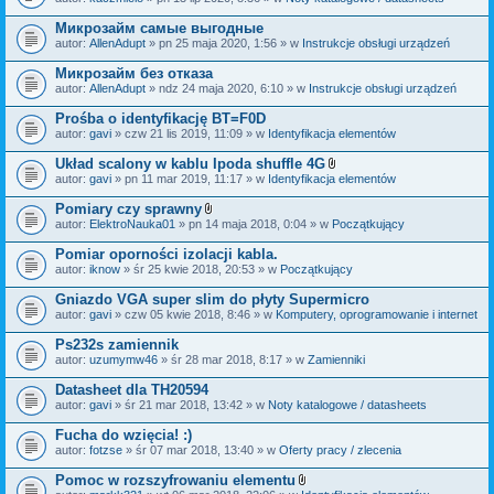
c
a
z
ł
Микрозайм самые выгодные
n
ą
i
autor:
AllenAdupt
» pn 25 maja 2020, 1:56 » w
Instrukcje obsługi urządzeń
c
k
z
i
Микрозайм без отказа
n
i
autor:
AllenAdupt
» ndz 24 maja 2020, 6:10 » w
Instrukcje obsługi urządzeń
k
i
Prośba o identyfikację BT=F0D
autor:
gavi
» czw 21 lis 2019, 11:09 » w
Identyfikacja elementów
Układ scalony w kablu Ipoda shuffle 4G
Z
autor:
gavi
» pn 11 mar 2019, 11:17 » w
Identyfikacja elementów
a
ł
Pomiary czy sprawny
ą
Z
autor:
ElektroNauka01
» pn 14 maja 2018, 0:04 » w
Początkujący
c
a
z
ł
Pomiar oporności izolacji kabla.
n
ą
i
autor:
iknow
» śr 25 kwie 2018, 20:53 » w
Początkujący
c
k
z
i
Gniazdo VGA super slim do płyty Supermicro
n
i
autor:
gavi
» czw 05 kwie 2018, 8:46 » w
Komputery, oprogramowanie i internet
k
i
Ps232s zamiennik
autor:
uzumymw46
» śr 28 mar 2018, 8:17 » w
Zamienniki
Datasheet dla TH20594
autor:
gavi
» śr 21 mar 2018, 13:42 » w
Noty katalogowe / datasheets
Fucha do wzięcia! :)
autor:
fotzse
» śr 07 mar 2018, 13:40 » w
Oferty pracy / zlecenia
Pomoc w rozszyfrowaniu elementu
Z