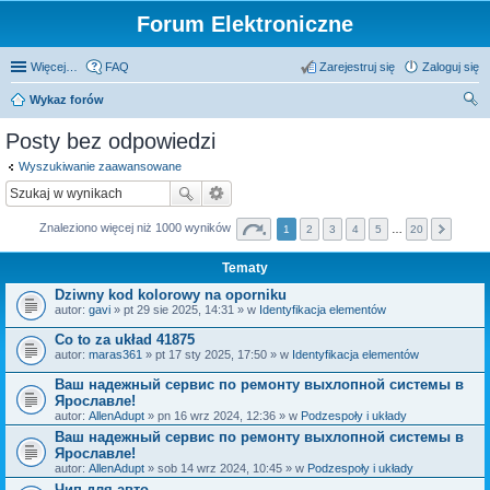
Forum Elektroniczne
Więcej…
FAQ
Zarejestruj się
Zaloguj się
Wykaz forów
zu
Posty bez odpowiedzi
kaj
Wyszukiwanie zaawansowane
Znaleziono więcej niż 1000 wyników
1
2
3
4
5
…
20
Tematy
Dziwny kod kolorowy na oporniku
autor:
gavi
» pt 29 sie 2025, 14:31 » w
Identyfikacja elementów
Co to za układ 41875
autor:
maras361
» pt 17 sty 2025, 17:50 » w
Identyfikacja elementów
Ваш надежный сервис по ремонту выхлопной системы в
Ярославле!
autor:
AllenAdupt
» pn 16 wrz 2024, 12:36 » w
Podzespoły i układy
Ваш надежный сервис по ремонту выхлопной системы в
Ярославле!
autor:
AllenAdupt
» sob 14 wrz 2024, 10:45 » w
Podzespoły i układy
Чип для авто