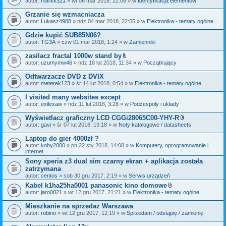
autor:
markk321
» wt 06 mar 2018, 22:06 » w
Identyfikacja elementów
a
ł
Grzanie się wzmacniacza
ą
autor:
Lukasz4988
» ndz 04 mar 2018, 22:55 » w
Elektronika - tematy ogólne
c
z
Gdzie kupić SUB85N06?
n
i
autor:
TG3A
» czw 01 mar 2018, 1:24 » w
Zamienniki
k
i
zasilacz fractal 1000w stand by
Z
autor:
uzumymw46
» ndz 18 lut 2018, 11:34 » w
Początkujący
a
ł
Odtwarzacze DVD z DVIX
ą
autor:
meterek123
» śr 14 lut 2018, 0:54 » w
Elektronika - tematy ogólne
c
z
I visited many websites except
n
i
autor:
exilexaw
» ndz 11 lut 2018, 3:28 » w
Podzespoły i układy
k
i
Wyświetlacz graficzny LCD CGGi28065C00-YHY-R
Z
autor:
gavi
» śr 07 lut 2018, 13:18 » w
Noty katalogowe / datasheets
a
ł
Laptop do gier 4000zł ?
ą
autor:
koby2000
» pn 22 sty 2018, 14:08 » w
Komputery, oprogramowanie i
c
internet
z
n
Sony xperia z3 dual sim czarny ekran + aplikacja została
i
zatrzymana
k
autor:
centos
» sob 30 gru 2017, 2:19 » w
Serwis urządzeń
i
Kabel k1ha25ha0001 panasonic kino domowe
Z
autor:
jaro0021
» wt 12 gru 2017, 21:21 » w
Elektronika - tematy ogólne
a
ł
Mieszkanie na sprzedaż Warszawa
ą
autor:
robino
» wt 12 gru 2017, 12:19 » w
Sprzedam / odstąpię / zamienię
c
z