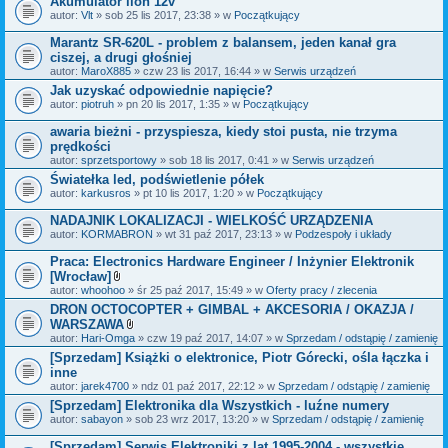
Akumulator lion 12v
n
i
autor:
Vlt
» sob 25 lis 2017, 23:38 » w
Początkujący
k
i
Marantz SR-620L - problem z balansem, jeden kanał gra
ciszej, a drugi głośniej
autor:
MaroX885
» czw 23 lis 2017, 16:44 » w
Serwis urządzeń
Jak uzyskać odpowiednie napięcie?
autor:
piotruh
» pn 20 lis 2017, 1:35 » w
Początkujący
awaria bieżni - przyspiesza, kiedy stoi pusta, nie trzyma
prędkości
autor:
sprzetsportowy
» sob 18 lis 2017, 0:41 » w
Serwis urządzeń
Światełka led, podświetlenie półek
autor:
karkusros
» pt 10 lis 2017, 1:20 » w
Początkujący
NADAJNIK LOKALIZACJI - WIELKOŚĆ URZĄDZENIA
autor:
KORMABRON
» wt 31 paź 2017, 23:13 » w
Podzespoły i układy
Praca: Electronics Hardware Engineer / Inżynier Elektronik
[Wrocław]
Z
autor:
whoohoo
» śr 25 paź 2017, 15:49 » w
Oferty pracy / zlecenia
a
DRON OCTOCOPTER + GIMBAL + AKCESORIA / OKAZJA /
ł
WARSZAWA
ą
c
Z
autor:
Hari-Omga
» czw 19 paź 2017, 14:07 » w
Sprzedam / odstąpię / zamienię
z
a
[Sprzedam] Książki o elektronice, Piotr Górecki, ośla łączka i
n
ł
inne
i
ą
k
c
autor:
jarek4700
» ndz 01 paź 2017, 22:12 » w
Sprzedam / odstąpię / zamienię
i
z
[Sprzedam] Elektronika dla Wszystkich - luźne numery
n
autor:
sabayon
» sob 23 wrz 2017, 13:20 » w
i
Sprzedam / odstąpię / zamienię
k
i
[Sprzedam] Serwis Elektroniki z lat 1995-2004 - wszystkie