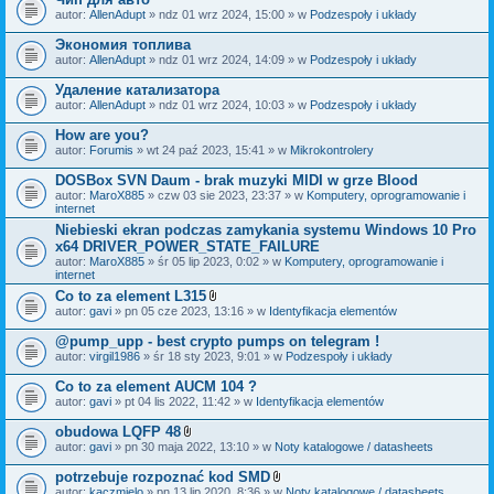
autor:
AllenAdupt
» ndz 01 wrz 2024, 15:00 » w
Podzespoły i układy
Экономия топлива
autor:
AllenAdupt
» ndz 01 wrz 2024, 14:09 » w
Podzespoły i układy
Удаление катализатора
autor:
AllenAdupt
» ndz 01 wrz 2024, 10:03 » w
Podzespoły i układy
How are you?
autor:
Forumis
» wt 24 paź 2023, 15:41 » w
Mikrokontrolery
DOSBox SVN Daum - brak muzyki MIDI w grze Blood
autor:
MaroX885
» czw 03 sie 2023, 23:37 » w
Komputery, oprogramowanie i
internet
Niebieski ekran podczas zamykania systemu Windows 10 Pro
x64 DRIVER_POWER_STATE_FAILURE
autor:
MaroX885
» śr 05 lip 2023, 0:02 » w
Komputery, oprogramowanie i
internet
Co to za element L315
Z
autor:
gavi
» pn 05 cze 2023, 13:16 » w
Identyfikacja elementów
a
ł
@pump_upp - best crypto pumps on telegram !
ą
autor:
virgil1986
» śr 18 sty 2023, 9:01 » w
Podzespoły i układy
c
z
Co to za element AUCM 104 ?
n
i
autor:
gavi
» pt 04 lis 2022, 11:42 » w
Identyfikacja elementów
k
i
obudowa LQFP 48
Z
autor:
gavi
» pn 30 maja 2022, 13:10 » w
Noty katalogowe / datasheets
a
ł
potrzebuje rozpoznać kod SMD
ą
Z
autor:
kaczmielo
» pn 13 lip 2020, 8:36 » w
Noty katalogowe / datasheets