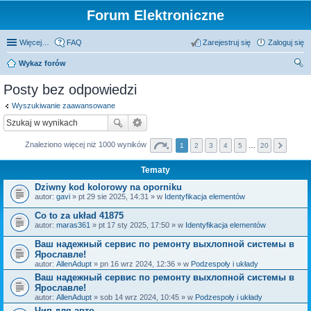
Forum Elektroniczne
Więcej…
FAQ
Zarejestruj się
Zaloguj się
Wykaz forów
zu
Posty bez odpowiedzi
kaj
Wyszukiwanie zaawansowane
Znaleziono więcej niż 1000 wyników
1
2
3
4
5
…
20
Tematy
Dziwny kod kolorowy na oporniku
autor:
gavi
» pt 29 sie 2025, 14:31 » w
Identyfikacja elementów
Co to za układ 41875
autor:
maras361
» pt 17 sty 2025, 17:50 » w
Identyfikacja elementów
Ваш надежный сервис по ремонту выхлопной системы в
Ярославле!
autor:
AllenAdupt
» pn 16 wrz 2024, 12:36 » w
Podzespoły i układy
Ваш надежный сервис по ремонту выхлопной системы в
Ярославле!
autor:
AllenAdupt
» sob 14 wrz 2024, 10:45 » w
Podzespoły i układy
Чип для авто