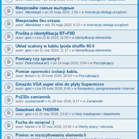
c
a
z
ł
Микрозайм самые выгодные
n
ą
i
autor:
AllenAdupt
» pn 25 maja 2020, 1:56 » w
Instrukcje obsługi urządzeń
c
k
z
i
Микрозайм без отказа
n
i
autor:
AllenAdupt
» ndz 24 maja 2020, 6:10 » w
Instrukcje obsługi urządzeń
k
i
Prośba o identyfikację BT=F0D
autor:
gavi
» czw 21 lis 2019, 11:09 » w
Identyfikacja elementów
Układ scalony w kablu Ipoda shuffle 4G
Z
autor:
gavi
» pn 11 mar 2019, 11:17 » w
Identyfikacja elementów
a
ł
Pomiary czy sprawny
ą
Z
autor:
ElektroNauka01
» pn 14 maja 2018, 0:04 » w
Początkujący
c
a
z
ł
Pomiar oporności izolacji kabla.
n
ą
i
autor:
iknow
» śr 25 kwie 2018, 20:53 » w
Początkujący
c
k
z
i
Gniazdo VGA super slim do płyty Supermicro
n
i
autor:
gavi
» czw 05 kwie 2018, 8:46 » w
Komputery, oprogramowanie i internet
k
i
Ps232s zamiennik
autor:
uzumymw46
» śr 28 mar 2018, 8:17 » w
Zamienniki
Datasheet dla TH20594
autor:
gavi
» śr 21 mar 2018, 13:42 » w
Noty katalogowe / datasheets
Fucha do wzięcia! :)
autor:
fotzse
» śr 07 mar 2018, 13:40 » w
Oferty pracy / zlecenia
Pomoc w rozszyfrowaniu elementu
Z