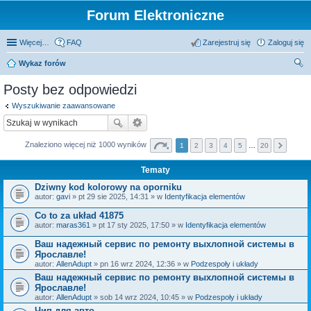
Forum Elektroniczne
Więcej…
FAQ
Zarejestruj się
Zaloguj się
Wykaz forów
zu
Posty bez odpowiedzi
kaj
Wyszukiwanie zaawansowane
Znaleziono więcej niż 1000 wyników
1
2
3
4
5
…
20
Tematy
Dziwny kod kolorowy na oporniku
autor:
gavi
» pt 29 sie 2025, 14:31 » w
Identyfikacja elementów
Co to za układ 41875
autor:
maras361
» pt 17 sty 2025, 17:50 » w
Identyfikacja elementów
Ваш надежный сервис по ремонту выхлопной системы в
Ярославле!
autor:
AllenAdupt
» pn 16 wrz 2024, 12:36 » w
Podzespoły i układy
Ваш надежный сервис по ремонту выхлопной системы в
Ярославле!
autor:
AllenAdupt
» sob 14 wrz 2024, 10:45 » w
Podzespoły i układy
Чип для авто