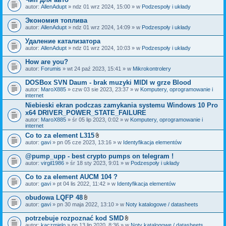
autor:
AllenAdupt
» ndz 01 wrz 2024, 15:00 » w
Podzespoły i układy
Экономия топлива
autor:
AllenAdupt
» ndz 01 wrz 2024, 14:09 » w
Podzespoły i układy
Удаление катализатора
autor:
AllenAdupt
» ndz 01 wrz 2024, 10:03 » w
Podzespoły i układy
How are you?
autor:
Forumis
» wt 24 paź 2023, 15:41 » w
Mikrokontrolery
DOSBox SVN Daum - brak muzyki MIDI w grze Blood
autor:
MaroX885
» czw 03 sie 2023, 23:37 » w
Komputery, oprogramowanie i
internet
Niebieski ekran podczas zamykania systemu Windows 10 Pro
x64 DRIVER_POWER_STATE_FAILURE
autor:
MaroX885
» śr 05 lip 2023, 0:02 » w
Komputery, oprogramowanie i
internet
Co to za element L315
Z
autor:
gavi
» pn 05 cze 2023, 13:16 » w
Identyfikacja elementów
a
ł
@pump_upp - best crypto pumps on telegram !
ą
autor:
virgil1986
» śr 18 sty 2023, 9:01 » w
Podzespoły i układy
c
z
Co to za element AUCM 104 ?
n
i
autor:
gavi
» pt 04 lis 2022, 11:42 » w
Identyfikacja elementów
k
i
obudowa LQFP 48
Z
autor:
gavi
» pn 30 maja 2022, 13:10 » w
Noty katalogowe / datasheets
a
ł
potrzebuje rozpoznać kod SMD
ą
Z
autor:
kaczmielo
» pn 13 lip 2020, 8:36 » w
Noty katalogowe / datasheets