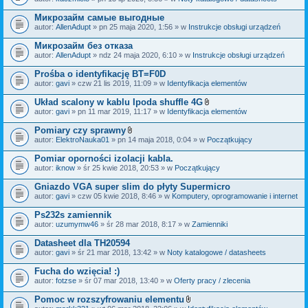
c
a
z
ł
Микрозайм самые выгодные
n
ą
i
autor:
AllenAdupt
» pn 25 maja 2020, 1:56 » w
Instrukcje obsługi urządzeń
c
k
z
i
Микрозайм без отказа
n
i
autor:
AllenAdupt
» ndz 24 maja 2020, 6:10 » w
Instrukcje obsługi urządzeń
k
i
Prośba o identyfikację BT=F0D
autor:
gavi
» czw 21 lis 2019, 11:09 » w
Identyfikacja elementów
Układ scalony w kablu Ipoda shuffle 4G
Z
autor:
gavi
» pn 11 mar 2019, 11:17 » w
Identyfikacja elementów
a
ł
Pomiary czy sprawny
ą
Z
autor:
ElektroNauka01
» pn 14 maja 2018, 0:04 » w
Początkujący
c
a
z
ł
Pomiar oporności izolacji kabla.
n
ą
i
autor:
iknow
» śr 25 kwie 2018, 20:53 » w
Początkujący
c
k
z
i
Gniazdo VGA super slim do płyty Supermicro
n
i
autor:
gavi
» czw 05 kwie 2018, 8:46 » w
Komputery, oprogramowanie i internet
k
i
Ps232s zamiennik
autor:
uzumymw46
» śr 28 mar 2018, 8:17 » w
Zamienniki
Datasheet dla TH20594
autor:
gavi
» śr 21 mar 2018, 13:42 » w
Noty katalogowe / datasheets
Fucha do wzięcia! :)
autor:
fotzse
» śr 07 mar 2018, 13:40 » w
Oferty pracy / zlecenia
Pomoc w rozszyfrowaniu elementu
Z