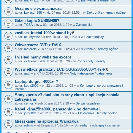
autor:
markk321
» wt 06 mar 2018, 22:06 » w
Identyfikacja elementów
a
ł
Grzanie się wzmacniacza
ą
autor:
Lukasz4988
» ndz 04 mar 2018, 22:55 » w
Elektronika - tematy ogólne
c
z
Gdzie kupić SUB85N06?
n
i
autor:
TG3A
» czw 01 mar 2018, 1:24 » w
Zamienniki
k
i
zasilacz fractal 1000w stand by
Z
autor:
uzumymw46
» ndz 18 lut 2018, 11:34 » w
Początkujący
a
ł
Odtwarzacze DVD z DVIX
ą
autor:
meterek123
» śr 14 lut 2018, 0:54 » w
Elektronika - tematy ogólne
c
z
I visited many websites except
n
i
autor:
exilexaw
» ndz 11 lut 2018, 3:28 » w
Podzespoły i układy
k
i
Wyświetlacz graficzny LCD CGGi28065C00-YHY-R
Z
autor:
gavi
» śr 07 lut 2018, 13:18 » w
Noty katalogowe / datasheets
a
ł
Laptop do gier 4000zł ?
ą
autor:
koby2000
» pn 22 sty 2018, 14:08 » w
Komputery, oprogramowanie i
c
internet
z
n
Sony xperia z3 dual sim czarny ekran + aplikacja została
i
zatrzymana
k
autor:
centos
» sob 30 gru 2017, 2:19 » w
Serwis urządzeń
i
Kabel k1ha25ha0001 panasonic kino domowe
Z
autor:
jaro0021
» wt 12 gru 2017, 21:21 » w
Elektronika - tematy ogólne
a
ł
Mieszkanie na sprzedaż Warszawa
ą
autor:
robino
» wt 12 gru 2017, 12:19 » w
Sprzedam / odstąpię / zamienię
c
z