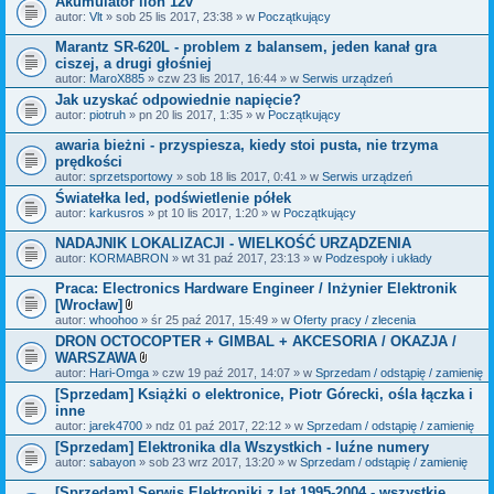
Akumulator lion 12v
n
i
autor:
Vlt
» sob 25 lis 2017, 23:38 » w
Początkujący
k
i
Marantz SR-620L - problem z balansem, jeden kanał gra
ciszej, a drugi głośniej
autor:
MaroX885
» czw 23 lis 2017, 16:44 » w
Serwis urządzeń
Jak uzyskać odpowiednie napięcie?
autor:
piotruh
» pn 20 lis 2017, 1:35 » w
Początkujący
awaria bieżni - przyspiesza, kiedy stoi pusta, nie trzyma
prędkości
autor:
sprzetsportowy
» sob 18 lis 2017, 0:41 » w
Serwis urządzeń
Światełka led, podświetlenie półek
autor:
karkusros
» pt 10 lis 2017, 1:20 » w
Początkujący
NADAJNIK LOKALIZACJI - WIELKOŚĆ URZĄDZENIA
autor:
KORMABRON
» wt 31 paź 2017, 23:13 » w
Podzespoły i układy
Praca: Electronics Hardware Engineer / Inżynier Elektronik
[Wrocław]
Z
autor:
whoohoo
» śr 25 paź 2017, 15:49 » w
Oferty pracy / zlecenia
a
DRON OCTOCOPTER + GIMBAL + AKCESORIA / OKAZJA /
ł
WARSZAWA
ą
c
Z
autor:
Hari-Omga
» czw 19 paź 2017, 14:07 » w
Sprzedam / odstąpię / zamienię
z
a
[Sprzedam] Książki o elektronice, Piotr Górecki, ośla łączka i
n
ł
inne
i
ą
k
c
autor:
jarek4700
» ndz 01 paź 2017, 22:12 » w
Sprzedam / odstąpię / zamienię
i
z
[Sprzedam] Elektronika dla Wszystkich - luźne numery
n
autor:
sabayon
» sob 23 wrz 2017, 13:20 » w
i
Sprzedam / odstąpię / zamienię
k
i
[Sprzedam] Serwis Elektroniki z lat 1995-2004 - wszystkie