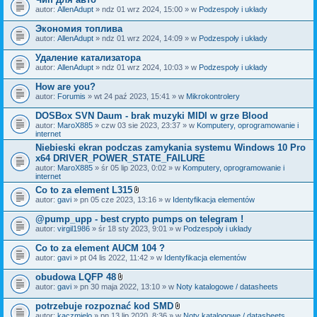
autor:
AllenAdupt
» ndz 01 wrz 2024, 15:00 » w
Podzespoły i układy
Экономия топлива
autor:
AllenAdupt
» ndz 01 wrz 2024, 14:09 » w
Podzespoły i układy
Удаление катализатора
autor:
AllenAdupt
» ndz 01 wrz 2024, 10:03 » w
Podzespoły i układy
How are you?
autor:
Forumis
» wt 24 paź 2023, 15:41 » w
Mikrokontrolery
DOSBox SVN Daum - brak muzyki MIDI w grze Blood
autor:
MaroX885
» czw 03 sie 2023, 23:37 » w
Komputery, oprogramowanie i
internet
Niebieski ekran podczas zamykania systemu Windows 10 Pro
x64 DRIVER_POWER_STATE_FAILURE
autor:
MaroX885
» śr 05 lip 2023, 0:02 » w
Komputery, oprogramowanie i
internet
Co to za element L315
Z
autor:
gavi
» pn 05 cze 2023, 13:16 » w
Identyfikacja elementów
a
ł
@pump_upp - best crypto pumps on telegram !
ą
autor:
virgil1986
» śr 18 sty 2023, 9:01 » w
Podzespoły i układy
c
z
Co to za element AUCM 104 ?
n
i
autor:
gavi
» pt 04 lis 2022, 11:42 » w
Identyfikacja elementów
k
i
obudowa LQFP 48
Z
autor:
gavi
» pn 30 maja 2022, 13:10 » w
Noty katalogowe / datasheets
a
ł
potrzebuje rozpoznać kod SMD
ą
Z
autor:
kaczmielo
» pn 13 lip 2020, 8:36 » w
Noty katalogowe / datasheets