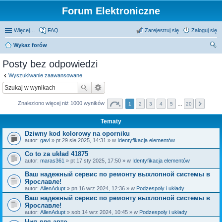
Forum Elektroniczne
Więcej…
FAQ
Zarejestruj się
Zaloguj się
Wykaz forów
zu
Posty bez odpowiedzi
kaj
Wyszukiwanie zaawansowane
Znaleziono więcej niż 1000 wyników
1
2
3
4
5
…
20
Tematy
Dziwny kod kolorowy na oporniku
autor:
gavi
» pt 29 sie 2025, 14:31 » w
Identyfikacja elementów
Co to za układ 41875
autor:
maras361
» pt 17 sty 2025, 17:50 » w
Identyfikacja elementów
Ваш надежный сервис по ремонту выхлопной системы в
Ярославле!
autor:
AllenAdupt
» pn 16 wrz 2024, 12:36 » w
Podzespoły i układy
Ваш надежный сервис по ремонту выхлопной системы в
Ярославле!
autor:
AllenAdupt
» sob 14 wrz 2024, 10:45 » w
Podzespoły i układy
Чип для авто