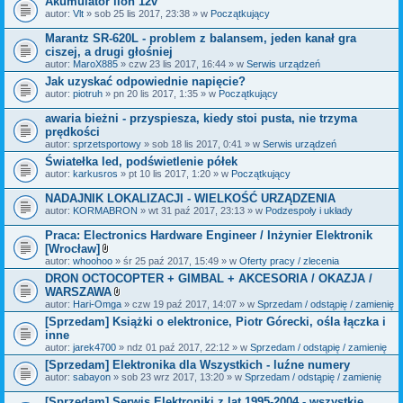
Akumulator lion 12v
n
i
autor:
Vlt
» sob 25 lis 2017, 23:38 » w
Początkujący
k
i
Marantz SR-620L - problem z balansem, jeden kanał gra
ciszej, a drugi głośniej
autor:
MaroX885
» czw 23 lis 2017, 16:44 » w
Serwis urządzeń
Jak uzyskać odpowiednie napięcie?
autor:
piotruh
» pn 20 lis 2017, 1:35 » w
Początkujący
awaria bieżni - przyspiesza, kiedy stoi pusta, nie trzyma
prędkości
autor:
sprzetsportowy
» sob 18 lis 2017, 0:41 » w
Serwis urządzeń
Światełka led, podświetlenie półek
autor:
karkusros
» pt 10 lis 2017, 1:20 » w
Początkujący
NADAJNIK LOKALIZACJI - WIELKOŚĆ URZĄDZENIA
autor:
KORMABRON
» wt 31 paź 2017, 23:13 » w
Podzespoły i układy
Praca: Electronics Hardware Engineer / Inżynier Elektronik
[Wrocław]
Z
autor:
whoohoo
» śr 25 paź 2017, 15:49 » w
Oferty pracy / zlecenia
a
DRON OCTOCOPTER + GIMBAL + AKCESORIA / OKAZJA /
ł
WARSZAWA
ą
c
Z
autor:
Hari-Omga
» czw 19 paź 2017, 14:07 » w
Sprzedam / odstąpię / zamienię
z
a
[Sprzedam] Książki o elektronice, Piotr Górecki, ośla łączka i
n
ł
inne
i
ą
k
c
autor:
jarek4700
» ndz 01 paź 2017, 22:12 » w
Sprzedam / odstąpię / zamienię
i
z
[Sprzedam] Elektronika dla Wszystkich - luźne numery
n
autor:
sabayon
» sob 23 wrz 2017, 13:20 » w
i
Sprzedam / odstąpię / zamienię
k
i
[Sprzedam] Serwis Elektroniki z lat 1995-2004 - wszystkie