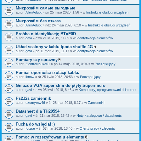
c
a
z
ł
Микрозайм самые выгодные
n
ą
i
autor:
AllenAdupt
» pn 25 maja 2020, 1:56 » w
Instrukcje obsługi urządzeń
c
k
z
i
Микрозайм без отказа
n
i
autor:
AllenAdupt
» ndz 24 maja 2020, 6:10 » w
Instrukcje obsługi urządzeń
k
i
Prośba o identyfikację BT=F0D
autor:
gavi
» czw 21 lis 2019, 11:09 » w
Identyfikacja elementów
Układ scalony w kablu Ipoda shuffle 4G
Z
autor:
gavi
» pn 11 mar 2019, 11:17 » w
Identyfikacja elementów
a
ł
Pomiary czy sprawny
ą
Z
autor:
ElektroNauka01
» pn 14 maja 2018, 0:04 » w
Początkujący
c
a
z
ł
Pomiar oporności izolacji kabla.
n
ą
i
autor:
iknow
» śr 25 kwie 2018, 20:53 » w
Początkujący
c
k
z
i
Gniazdo VGA super slim do płyty Supermicro
n
i
autor:
gavi
» czw 05 kwie 2018, 8:46 » w
Komputery, oprogramowanie i internet
k
i
Ps232s zamiennik
autor:
uzumymw46
» śr 28 mar 2018, 8:17 » w
Zamienniki
Datasheet dla TH20594
autor:
gavi
» śr 21 mar 2018, 13:42 » w
Noty katalogowe / datasheets
Fucha do wzięcia! :)
autor:
fotzse
» śr 07 mar 2018, 13:40 » w
Oferty pracy / zlecenia
Pomoc w rozszyfrowaniu elementu
Z