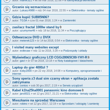
autor:
markk321
» wt 06 mar 2018, 22:06 » w
Identyfikacja elementów
a
ł
Grzanie się wzmacniacza
ą
autor:
Lukasz4988
» ndz 04 mar 2018, 22:55 » w
Elektronika - tematy ogólne
c
z
Gdzie kupić SUB85N06?
n
i
autor:
TG3A
» czw 01 mar 2018, 1:24 » w
Zamienniki
k
i
zasilacz fractal 1000w stand by
Z
autor:
uzumymw46
» ndz 18 lut 2018, 11:34 » w
Początkujący
a
ł
Odtwarzacze DVD z DVIX
ą
autor:
meterek123
» śr 14 lut 2018, 0:54 » w
Elektronika - tematy ogólne
c
z
I visited many websites except
n
i
autor:
exilexaw
» ndz 11 lut 2018, 3:28 » w
Podzespoły i układy
k
i
Wyświetlacz graficzny LCD CGGi28065C00-YHY-R
Z
autor:
gavi
» śr 07 lut 2018, 13:18 » w
Noty katalogowe / datasheets
a
ł
Laptop do gier 4000zł ?
ą
autor:
koby2000
» pn 22 sty 2018, 14:08 » w
Komputery, oprogramowanie i
c
internet
z
n
Sony xperia z3 dual sim czarny ekran + aplikacja została
i
zatrzymana
k
autor:
centos
» sob 30 gru 2017, 2:19 » w
Serwis urządzeń
i
Kabel k1ha25ha0001 panasonic kino domowe
Z
autor:
jaro0021
» wt 12 gru 2017, 21:21 » w
Elektronika - tematy ogólne
a
ł
Mieszkanie na sprzedaż Warszawa
ą
autor:
robino
» wt 12 gru 2017, 12:19 » w
Sprzedam / odstąpię / zamienię
c
z