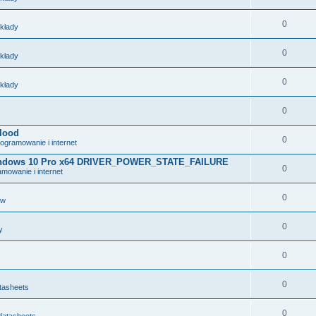
0
układy
0
układy
0
układy
0
lood
0
ogramowanie i internet
 Windows 10 Pro x64 DRIVER_POWER_STATE_FAILURE
0
mowanie i internet
0
ów
0
y
0
0
tasheets
0
datasheets