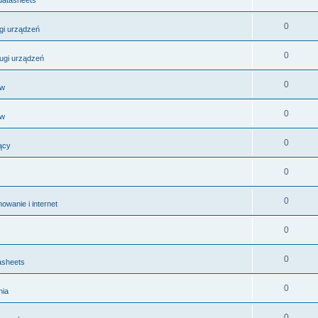
0
ugi urządzeń
0
ługi urządzeń
0
ów
0
ów
0
ący
0
0
wanie i internet
0
0
asheets
0
nia
0