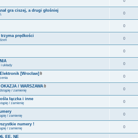
0
ał gra ciszej, a drugi głośniej
0
ń
0
e trzyma prędkości
0
ądzeń
0
NIA
0
i układy
 Elektronik [Wrocław]
0
Z
ecenia
a
ł
 OKAZJA / WARSZAWA
ą
0
Z
stąpię / zamienię
c
a
z
ł
ośla łączka i inne
n
ą
0
i
tąpię / zamienię
c
k
z
i
numery
n
0
i
ąpię / zamienię
k
i
wszystkie numery !
0
ąpię / zamienię
06, EE, NE