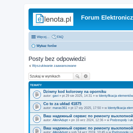
Forum Elektronic
Więcej…
FAQ
Wykaz forów
Posty bez odpowiedzi
Wyszukiwanie zaawansowane
TEMATY
Dziwny kod kolorowy na oporniku
autor:
gavi
» pt 29 sie 2025, 14:31 » w
Identyfikacja elementó
Co to za układ 41875
autor:
maras361
» pt 17 sty 2025, 17:50 » w
Identyfikacja el
Ваш надежный сервис по ремонту выхлопной
autor:
AllenAdupt
» pn 16 wrz 2024, 12:36 » w
Podzespoły i uk
Ваш надежный сервис по ремонту выхлопной
autor:
AllenAdupt
» sob 14 wrz 2024, 10:45 » w
Podzespoły i 