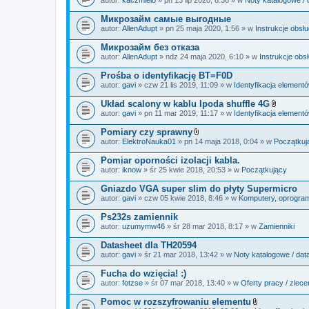
c
a
z
ł
Микрозайм самые выгодные
n
ą
i
autor:
AllenAdupt
» pn 25 maja 2020, 1:56 » w
Instrukcje obsł
c
k
z
i
Микрозайм без отказа
n
i
autor:
AllenAdupt
» ndz 24 maja 2020, 6:10 » w
Instrukcje obs
k
i
Prośba o identyfikację BT=F0D
autor:
gavi
» czw 21 lis 2019, 11:09 » w
Identyfikacja element
Układ scalony w kablu Ipoda shuffle 4G
Z
autor:
gavi
» pn 11 mar 2019, 11:17 » w
Identyfikacja element
a
ł
Pomiary czy sprawny
ą
Z
autor:
ElektroNauka01
» pn 14 maja 2018, 0:04 » w
Początkuj
c
a
z
ł
Pomiar oporności izolacji kabla.
n
ą
i
autor:
iknow
» śr 25 kwie 2018, 20:53 » w
Początkujący
c
k
z
i
Gniazdo VGA super slim do płyty Supermicro
n
i
autor:
gavi
» czw 05 kwie 2018, 8:46 » w
Komputery, oprogramo
k
i
Ps232s zamiennik
autor:
uzumymw46
» śr 28 mar 2018, 8:17 » w
Zamienniki
Datasheet dla TH20594
autor:
gavi
» śr 21 mar 2018, 13:42 » w
Noty katalogowe / dat
Fucha do wzięcia! :)
autor:
fotzse
» śr 07 mar 2018, 13:40 » w
Oferty pracy / zlece
Pomoc w rozszyfrowaniu elementu
Z