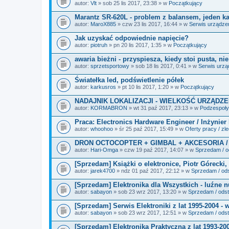
i
autor:
Vlt
» sob 25 lis 2017, 23:38 » w
Początkujący
k
i
Marantz SR-620L - problem z balansem, jeden kan
autor:
MaroX885
» czw 23 lis 2017, 16:44 » w
Serwis urządze
Jak uzyskać odpowiednie napięcie?
autor:
piotruh
» pn 20 lis 2017, 1:35 » w
Początkujący
awaria bieżni - przyspiesza, kiedy stoi pusta, ni
autor:
sprzetsportowy
» sob 18 lis 2017, 0:41 » w
Serwis urz
Światełka led, podświetlenie półek
autor:
karkusros
» pt 10 lis 2017, 1:20 » w
Początkujący
NADAJNIK LOKALIZACJI - WIELKOŚĆ URZĄDZE
autor:
KORMABRON
» wt 31 paź 2017, 23:13 » w
Podzespoły 
Praca: Electronics Hardware Engineer / Inżynier
autor:
whoohoo
» śr 25 paź 2017, 15:49 » w
Oferty pracy / zl
DRON OCTOCOPTER + GIMBAL + AKCESORIA /
autor:
Hari-Omga
» czw 19 paź 2017, 14:07 » w
Sprzedam / od
[Sprzedam] Książki o elektronice, Piotr Górecki, 
autor:
jarek4700
» ndz 01 paź 2017, 22:12 » w
Sprzedam / ods
[Sprzedam] Elektronika dla Wszystkich - luźne 
autor:
sabayon
» sob 23 wrz 2017, 13:20 » w
Sprzedam / odst
[Sprzedam] Serwis Elektroniki z lat 1995-2004 - 
autor:
sabayon
» sob 23 wrz 2017, 12:51 » w
Sprzedam / odst
[Sprzedam] Elektronika Praktyczna z lat 1993-20