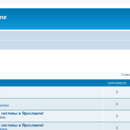
zne
Znale
ODPOWIEDZI
0
w
0
ementów
 системы в Ярославле!
0
łady
 системы в Ярославле!
0
układy