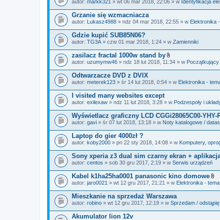
autor:
markk321
» wt 06 mar 2018, 22:06 » w
Identyfikacja e
a
ł
Grzanie się wzmacniacza
ą
autor:
Lukasz4988
» ndz 04 mar 2018, 22:55 » w
Elektronika 
c
z
Gdzie kupić SUB85N06?
n
i
autor:
TG3A
» czw 01 mar 2018, 1:24 » w
Zamienniki
k
i
zasilacz fractal 1000w stand by
Z
autor:
uzumymw46
» ndz 18 lut 2018, 11:34 » w
Początkujący
a
ł
Odtwarzacze DVD z DVIX
ą
autor:
meterek123
» śr 14 lut 2018, 0:54 » w
Elektronika - tem
c
z
I visited many websites except
n
i
autor:
exilexaw
» ndz 11 lut 2018, 3:28 » w
Podzespoły i układ
k
i
Wyświetlacz graficzny LCD CGGi28065C00-YHY-
autor:
gavi
» śr 07 lut 2018, 13:18 » w
Noty katalogowe / data
Laptop do gier 4000zł ?
autor:
koby2000
» pn 22 sty 2018, 14:08 » w
Komputery, oprog
Sony xperia z3 dual sim czarny ekran + aplikacj
autor:
centos
» sob 30 gru 2017, 2:19 » w
Serwis urządzeń
Kabel k1ha25ha0001 panasonic kino domowe
Z
autor:
jaro0021
» wt 12 gru 2017, 21:21 » w
Elektronika - tema
a
ł
Mieszkanie na sprzedaż Warszawa
ą
autor:
robino
» wt 12 gru 2017, 12:19 » w
Sprzedam / odstąpię
c
z
Akumulator lion 12v
n