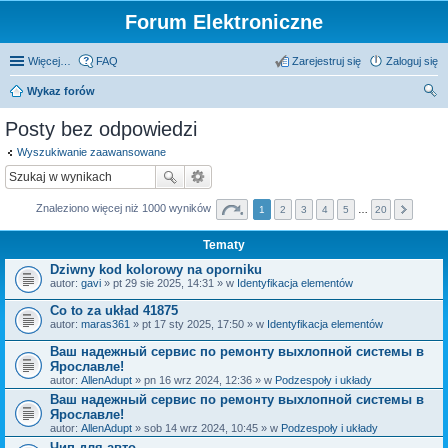
Forum Elektroniczne
Więcej…
FAQ
Zarejestruj się
Zaloguj się
Wykaz forów
zu
Posty bez odpowiedzi
kaj
Wyszukiwanie zaawansowane
Znaleziono więcej niż 1000 wyników
1
2
3
4
5
…
20
Tematy
Dziwny kod kolorowy na oporniku
autor:
gavi
» pt 29 sie 2025, 14:31 » w
Identyfikacja elementów
Co to za układ 41875
autor:
maras361
» pt 17 sty 2025, 17:50 » w
Identyfikacja elementów
Ваш надежный сервис по ремонту выхлопной системы в
Ярославле!
autor:
AllenAdupt
» pn 16 wrz 2024, 12:36 » w
Podzespoły i układy
Ваш надежный сервис по ремонту выхлопной системы в
Ярославле!
autor:
AllenAdupt
» sob 14 wrz 2024, 10:45 » w
Podzespoły i układy
Чип для авто