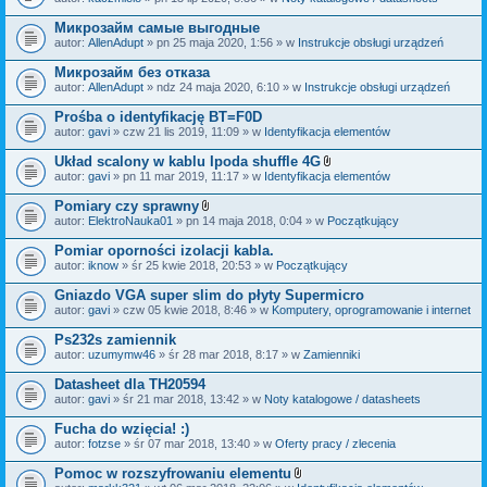
c
a
z
ł
Микрозайм самые выгодные
n
ą
i
autor:
AllenAdupt
» pn 25 maja 2020, 1:56 » w
Instrukcje obsługi urządzeń
c
k
z
i
Микрозайм без отказа
n
i
autor:
AllenAdupt
» ndz 24 maja 2020, 6:10 » w
Instrukcje obsługi urządzeń
k
i
Prośba o identyfikację BT=F0D
autor:
gavi
» czw 21 lis 2019, 11:09 » w
Identyfikacja elementów
Układ scalony w kablu Ipoda shuffle 4G
Z
autor:
gavi
» pn 11 mar 2019, 11:17 » w
Identyfikacja elementów
a
ł
Pomiary czy sprawny
ą
Z
autor:
ElektroNauka01
» pn 14 maja 2018, 0:04 » w
Początkujący
c
a
z
ł
Pomiar oporności izolacji kabla.
n
ą
i
autor:
iknow
» śr 25 kwie 2018, 20:53 » w
Początkujący
c
k
z
i
Gniazdo VGA super slim do płyty Supermicro
n
i
autor:
gavi
» czw 05 kwie 2018, 8:46 » w
Komputery, oprogramowanie i internet
k
i
Ps232s zamiennik
autor:
uzumymw46
» śr 28 mar 2018, 8:17 » w
Zamienniki
Datasheet dla TH20594
autor:
gavi
» śr 21 mar 2018, 13:42 » w
Noty katalogowe / datasheets
Fucha do wzięcia! :)
autor:
fotzse
» śr 07 mar 2018, 13:40 » w
Oferty pracy / zlecenia
Pomoc w rozszyfrowaniu elementu
Z