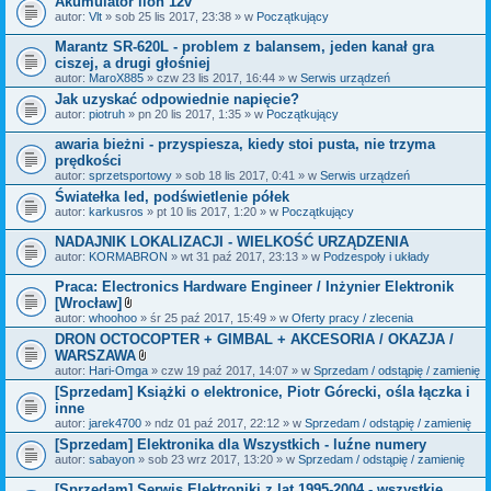
Akumulator lion 12v
n
i
autor:
Vlt
» sob 25 lis 2017, 23:38 » w
Początkujący
k
i
Marantz SR-620L - problem z balansem, jeden kanał gra
ciszej, a drugi głośniej
autor:
MaroX885
» czw 23 lis 2017, 16:44 » w
Serwis urządzeń
Jak uzyskać odpowiednie napięcie?
autor:
piotruh
» pn 20 lis 2017, 1:35 » w
Początkujący
awaria bieżni - przyspiesza, kiedy stoi pusta, nie trzyma
prędkości
autor:
sprzetsportowy
» sob 18 lis 2017, 0:41 » w
Serwis urządzeń
Światełka led, podświetlenie półek
autor:
karkusros
» pt 10 lis 2017, 1:20 » w
Początkujący
NADAJNIK LOKALIZACJI - WIELKOŚĆ URZĄDZENIA
autor:
KORMABRON
» wt 31 paź 2017, 23:13 » w
Podzespoły i układy
Praca: Electronics Hardware Engineer / Inżynier Elektronik
[Wrocław]
Z
autor:
whoohoo
» śr 25 paź 2017, 15:49 » w
Oferty pracy / zlecenia
a
DRON OCTOCOPTER + GIMBAL + AKCESORIA / OKAZJA /
ł
WARSZAWA
ą
c
Z
autor:
Hari-Omga
» czw 19 paź 2017, 14:07 » w
Sprzedam / odstąpię / zamienię
z
a
[Sprzedam] Książki o elektronice, Piotr Górecki, ośla łączka i
n
ł
inne
i
ą
k
c
autor:
jarek4700
» ndz 01 paź 2017, 22:12 » w
Sprzedam / odstąpię / zamienię
i
z
[Sprzedam] Elektronika dla Wszystkich - luźne numery
n
autor:
sabayon
» sob 23 wrz 2017, 13:20 » w
i
Sprzedam / odstąpię / zamienię
k
i
[Sprzedam] Serwis Elektroniki z lat 1995-2004 - wszystkie