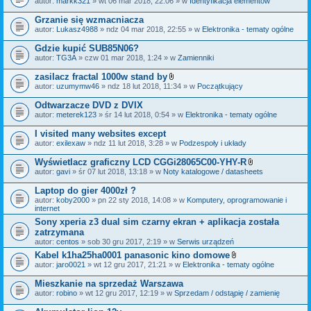
autor:
markk321
» wt 06 mar 2018, 22:06 » w
Identyfikacja elementów
a
ł
Grzanie się wzmacniacza
ą
autor:
Lukasz4988
» ndz 04 mar 2018, 22:55 » w
Elektronika - tematy ogólne
c
z
Gdzie kupić SUB85N06?
n
i
autor:
TG3A
» czw 01 mar 2018, 1:24 » w
Zamienniki
k
i
zasilacz fractal 1000w stand by
Z
autor:
uzumymw46
» ndz 18 lut 2018, 11:34 » w
Początkujący
a
ł
Odtwarzacze DVD z DVIX
ą
autor:
meterek123
» śr 14 lut 2018, 0:54 » w
Elektronika - tematy ogólne
c
z
I visited many websites except
n
i
autor:
exilexaw
» ndz 11 lut 2018, 3:28 » w
Podzespoły i układy
k
i
Wyświetlacz graficzny LCD CGGi28065C00-YHY-R
Z
autor:
gavi
» śr 07 lut 2018, 13:18 » w
Noty katalogowe / datasheets
a
ł
Laptop do gier 4000zł ?
ą
autor:
koby2000
» pn 22 sty 2018, 14:08 » w
Komputery, oprogramowanie i
c
internet
z
n
Sony xperia z3 dual sim czarny ekran + aplikacja została
i
zatrzymana
k
autor:
centos
» sob 30 gru 2017, 2:19 » w
Serwis urządzeń
i
Kabel k1ha25ha0001 panasonic kino domowe
Z
autor:
jaro0021
» wt 12 gru 2017, 21:21 » w
Elektronika - tematy ogólne
a
ł
Mieszkanie na sprzedaż Warszawa
ą
autor:
robino
» wt 12 gru 2017, 12:19 » w
Sprzedam / odstąpię / zamienię
c
z