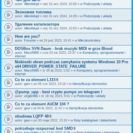
autor:
AllenAdupt
» ndz 01 wrz 2024, 15:00 » w
Podzespoły i układy
Экономия топлива
autor:
AllenAdupt
» ndz 01 wrz 2024, 14:09 » w
Podzespoły i układy
Удаление катализатора
autor:
AllenAdupt
» ndz 01 wrz 2024, 10:03 » w
Podzespoły i układy
How are you?
autor:
Forumis
» wt 24 paź 2023, 15:41 » w
Mikrokontrolery
DOSBox SVN Daum - brak muzyki MIDI w grze Blood
autor:
MaroX885
» czw 03 sie 2023, 23:37 » w
Komputery, oprogramowanie i
internet
Niebieski ekran podczas zamykania systemu Windows 10 Pro
x64 DRIVER_POWER_STATE_FAILURE
autor:
MaroX885
» śr 05 lip 2023, 0:02 » w
Komputery, oprogramowanie i
internet
Co to za element L315
Z
autor:
gavi
» pn 05 cze 2023, 13:16 » w
Identyfikacja elementów
a
ł
@pump_upp - best crypto pumps on telegram !
ą
autor:
virgil1986
» śr 18 sty 2023, 9:01 » w
Podzespoły i układy
c
z
Co to za element AUCM 104 ?
n
i
autor:
gavi
» pt 04 lis 2022, 11:42 » w
Identyfikacja elementów
k
i
obudowa LQFP 48
Z
autor:
gavi
» pn 30 maja 2022, 13:10 » w
Noty katalogowe / datasheets
a
ł
potrzebuje rozpoznać kod SMD
ą
Z
autor:
kaczmielo
» pn 13 lip 2020, 8:36 » w
Noty katalogowe / datasheets