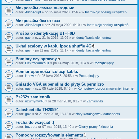
c
a
z
ł
Микрозайм самые выгодные
n
ą
i
autor:
AllenAdupt
» pn 25 maja 2020, 1:56 » w
Instrukcje obsługi urządzeń
c
k
z
i
Микрозайм без отказа
n
i
autor:
AllenAdupt
» ndz 24 maja 2020, 6:10 » w
Instrukcje obsługi urządzeń
k
i
Prośba o identyfikację BT=F0D
autor:
gavi
» czw 21 lis 2019, 11:09 » w
Identyfikacja elementów
Układ scalony w kablu Ipoda shuffle 4G
Z
autor:
gavi
» pn 11 mar 2019, 11:17 » w
Identyfikacja elementów
a
ł
Pomiary czy sprawny
ą
Z
autor:
ElektroNauka01
» pn 14 maja 2018, 0:04 » w
Początkujący
c
a
z
ł
Pomiar oporności izolacji kabla.
n
ą
i
autor:
iknow
» śr 25 kwie 2018, 20:53 » w
Początkujący
c
k
z
i
Gniazdo VGA super slim do płyty Supermicro
n
i
autor:
gavi
» czw 05 kwie 2018, 8:46 » w
Komputery, oprogramowanie i internet
k
i
Ps232s zamiennik
autor:
uzumymw46
» śr 28 mar 2018, 8:17 » w
Zamienniki
Datasheet dla TH20594
autor:
gavi
» śr 21 mar 2018, 13:42 » w
Noty katalogowe / datasheets
Fucha do wzięcia! :)
autor:
fotzse
» śr 07 mar 2018, 13:40 » w
Oferty pracy / zlecenia
Pomoc w rozszyfrowaniu elementu
Z