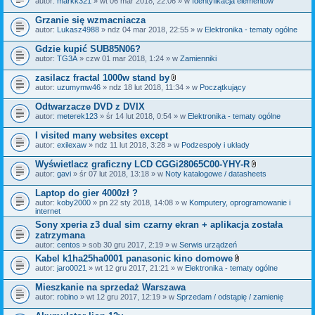
autor:
markk321
» wt 06 mar 2018, 22:06 » w
Identyfikacja elementów
a
ł
Grzanie się wzmacniacza
ą
autor:
Lukasz4988
» ndz 04 mar 2018, 22:55 » w
Elektronika - tematy ogólne
c
z
Gdzie kupić SUB85N06?
n
i
autor:
TG3A
» czw 01 mar 2018, 1:24 » w
Zamienniki
k
i
zasilacz fractal 1000w stand by
Z
autor:
uzumymw46
» ndz 18 lut 2018, 11:34 » w
Początkujący
a
ł
Odtwarzacze DVD z DVIX
ą
autor:
meterek123
» śr 14 lut 2018, 0:54 » w
Elektronika - tematy ogólne
c
z
I visited many websites except
n
i
autor:
exilexaw
» ndz 11 lut 2018, 3:28 » w
Podzespoły i układy
k
i
Wyświetlacz graficzny LCD CGGi28065C00-YHY-R
Z
autor:
gavi
» śr 07 lut 2018, 13:18 » w
Noty katalogowe / datasheets
a
ł
Laptop do gier 4000zł ?
ą
autor:
koby2000
» pn 22 sty 2018, 14:08 » w
Komputery, oprogramowanie i
c
internet
z
n
Sony xperia z3 dual sim czarny ekran + aplikacja została
i
zatrzymana
k
autor:
centos
» sob 30 gru 2017, 2:19 » w
Serwis urządzeń
i
Kabel k1ha25ha0001 panasonic kino domowe
Z
autor:
jaro0021
» wt 12 gru 2017, 21:21 » w
Elektronika - tematy ogólne
a
ł
Mieszkanie na sprzedaż Warszawa
ą
autor:
robino
» wt 12 gru 2017, 12:19 » w
Sprzedam / odstąpię / zamienię
c
z