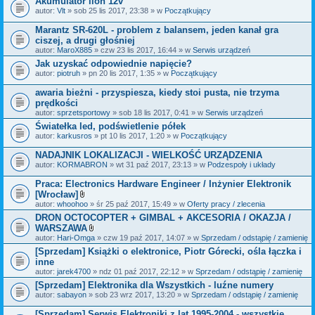
Akumulator lion 12v
n
i
autor:
Vlt
» sob 25 lis 2017, 23:38 » w
Początkujący
k
i
Marantz SR-620L - problem z balansem, jeden kanał gra
ciszej, a drugi głośniej
autor:
MaroX885
» czw 23 lis 2017, 16:44 » w
Serwis urządzeń
Jak uzyskać odpowiednie napięcie?
autor:
piotruh
» pn 20 lis 2017, 1:35 » w
Początkujący
awaria bieżni - przyspiesza, kiedy stoi pusta, nie trzyma
prędkości
autor:
sprzetsportowy
» sob 18 lis 2017, 0:41 » w
Serwis urządzeń
Światełka led, podświetlenie półek
autor:
karkusros
» pt 10 lis 2017, 1:20 » w
Początkujący
NADAJNIK LOKALIZACJI - WIELKOŚĆ URZĄDZENIA
autor:
KORMABRON
» wt 31 paź 2017, 23:13 » w
Podzespoły i układy
Praca: Electronics Hardware Engineer / Inżynier Elektronik
[Wrocław]
Z
autor:
whoohoo
» śr 25 paź 2017, 15:49 » w
Oferty pracy / zlecenia
a
DRON OCTOCOPTER + GIMBAL + AKCESORIA / OKAZJA /
ł
WARSZAWA
ą
c
Z
autor:
Hari-Omga
» czw 19 paź 2017, 14:07 » w
Sprzedam / odstąpię / zamienię
z
a
[Sprzedam] Książki o elektronice, Piotr Górecki, ośla łączka i
n
ł
inne
i
ą
k
c
autor:
jarek4700
» ndz 01 paź 2017, 22:12 » w
Sprzedam / odstąpię / zamienię
i
z
[Sprzedam] Elektronika dla Wszystkich - luźne numery
n
autor:
sabayon
» sob 23 wrz 2017, 13:20 » w
i
Sprzedam / odstąpię / zamienię
k
i
[Sprzedam] Serwis Elektroniki z lat 1995-2004 - wszystkie