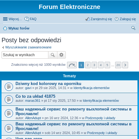
Forum Elektroniczne
Więcej…
FAQ
Zarejestruj się
Zaloguj się
Wykaz forów
zu
Posty bez odpowiedzi
kaj
Wyszukiwanie zaawansowane
Znaleziono więcej niż 1000 wyników
1
2
3
4
5
…
20
Tematy
Dziwny kod kolorowy na oporniku
autor:
gavi
» pt 29 sie 2025, 14:31 » w
Identyfikacja elementów
Co to za układ 41875
autor:
maras361
» pt 17 sty 2025, 17:50 » w
Identyfikacja elementów
Ваш надежный сервис по ремонту выхлопной системы в
Ярославле!
autor:
AllenAdupt
» pn 16 wrz 2024, 12:36 » w
Podzespoły i układy
Ваш надежный сервис по ремонту выхлопной системы в
Ярославле!
autor:
AllenAdupt
» sob 14 wrz 2024, 10:45 » w
Podzespoły i układy
Чип для авто