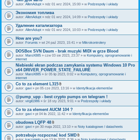
autor:
AllenAdupt
» ndz 01 wrz 2024, 15:00 » w
Podzespoły i układy
Экономия топлива
autor:
AllenAdupt
» ndz 01 wrz 2024, 14:09 » w
Podzespoły i układy
Удаление катализатора
autor:
AllenAdupt
» ndz 01 wrz 2024, 10:03 » w
Podzespoły i układy
How are you?
autor:
Forumis
» wt 24 paź 2023, 15:41 » w
Mikrokontrolery
DOSBox SVN Daum - brak muzyki MIDI w grze Blood
autor:
MaroX885
» czw 03 sie 2023, 23:37 » w
Komputery, oprogramowanie i
internet
Niebieski ekran podczas zamykania systemu Windows 10 Pro
x64 DRIVER_POWER_STATE_FAILURE
autor:
MaroX885
» śr 05 lip 2023, 0:02 » w
Komputery, oprogramowanie i
internet
Co to za element L315
Z
autor:
gavi
» pn 05 cze 2023, 13:16 » w
Identyfikacja elementów
a
ł
@pump_upp - best crypto pumps on telegram !
ą
autor:
virgil1986
» śr 18 sty 2023, 9:01 » w
Podzespoły i układy
c
z
Co to za element AUCM 104 ?
n
i
autor:
gavi
» pt 04 lis 2022, 11:42 » w
Identyfikacja elementów
k
i
obudowa LQFP 48
Z
autor:
gavi
» pn 30 maja 2022, 13:10 » w
Noty katalogowe / datasheets
a
ł
potrzebuje rozpoznać kod SMD
ą
Z
autor:
kaczmielo
» pn 13 lip 2020, 8:36 » w
Noty katalogowe / datasheets