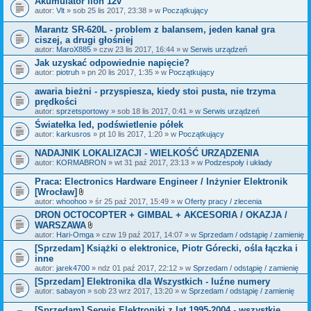
Akumulator lion 12v
n
i
autor:
Vlt
» sob 25 lis 2017, 23:38 » w
Początkujący
k
i
Marantz SR-620L - problem z balansem, jeden kanał gra
ciszej, a drugi głośniej
autor:
MaroX885
» czw 23 lis 2017, 16:44 » w
Serwis urządzeń
Jak uzyskać odpowiednie napięcie?
autor:
piotruh
» pn 20 lis 2017, 1:35 » w
Początkujący
awaria bieżni - przyspiesza, kiedy stoi pusta, nie trzyma
prędkości
autor:
sprzetsportowy
» sob 18 lis 2017, 0:41 » w
Serwis urządzeń
Światełka led, podświetlenie półek
autor:
karkusros
» pt 10 lis 2017, 1:20 » w
Początkujący
NADAJNIK LOKALIZACJI - WIELKOŚĆ URZĄDZENIA
autor:
KORMABRON
» wt 31 paź 2017, 23:13 » w
Podzespoły i układy
Praca: Electronics Hardware Engineer / Inżynier Elektronik
[Wrocław]
Z
autor:
whoohoo
» śr 25 paź 2017, 15:49 » w
Oferty pracy / zlecenia
a
DRON OCTOCOPTER + GIMBAL + AKCESORIA / OKAZJA /
ł
WARSZAWA
ą
c
Z
autor:
Hari-Omga
» czw 19 paź 2017, 14:07 » w
Sprzedam / odstąpię / zamienię
z
a
[Sprzedam] Książki o elektronice, Piotr Górecki, ośla łączka i
n
ł
inne
i
ą
k
c
autor:
jarek4700
» ndz 01 paź 2017, 22:12 » w
Sprzedam / odstąpię / zamienię
i
z
[Sprzedam] Elektronika dla Wszystkich - luźne numery
n
autor:
sabayon
» sob 23 wrz 2017, 13:20 » w
i
Sprzedam / odstąpię / zamienię
k
i
[Sprzedam] Serwis Elektroniki z lat 1995-2004 - wszystkie