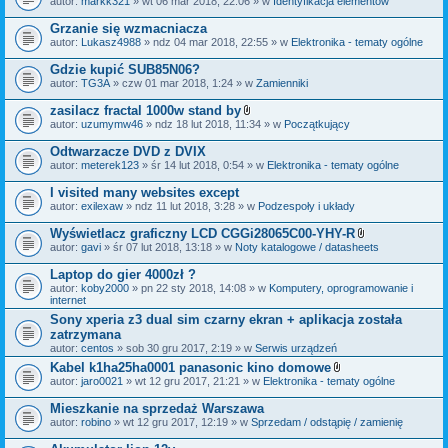
autor:
markk321
» wt 06 mar 2018, 22:06 » w
Identyfikacja elementów
a
ł
Grzanie się wzmacniacza
ą
autor:
Lukasz4988
» ndz 04 mar 2018, 22:55 » w
Elektronika - tematy ogólne
c
z
Gdzie kupić SUB85N06?
n
i
autor:
TG3A
» czw 01 mar 2018, 1:24 » w
Zamienniki
k
i
zasilacz fractal 1000w stand by
Z
autor:
uzumymw46
» ndz 18 lut 2018, 11:34 » w
Początkujący
a
ł
Odtwarzacze DVD z DVIX
ą
autor:
meterek123
» śr 14 lut 2018, 0:54 » w
Elektronika - tematy ogólne
c
z
I visited many websites except
n
i
autor:
exilexaw
» ndz 11 lut 2018, 3:28 » w
Podzespoły i układy
k
i
Wyświetlacz graficzny LCD CGGi28065C00-YHY-R
Z
autor:
gavi
» śr 07 lut 2018, 13:18 » w
Noty katalogowe / datasheets
a
ł
Laptop do gier 4000zł ?
ą
autor:
koby2000
» pn 22 sty 2018, 14:08 » w
Komputery, oprogramowanie i
c
internet
z
n
Sony xperia z3 dual sim czarny ekran + aplikacja została
i
zatrzymana
k
autor:
centos
» sob 30 gru 2017, 2:19 » w
Serwis urządzeń
i
Kabel k1ha25ha0001 panasonic kino domowe
Z
autor:
jaro0021
» wt 12 gru 2017, 21:21 » w
Elektronika - tematy ogólne
a
ł
Mieszkanie na sprzedaż Warszawa
ą
autor:
robino
» wt 12 gru 2017, 12:19 » w
Sprzedam / odstąpię / zamienię
c
z