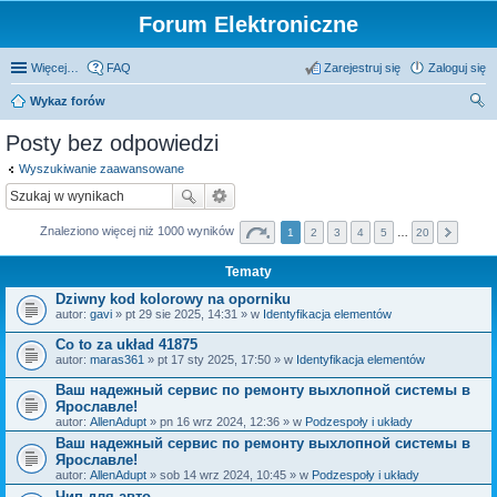
Forum Elektroniczne
Więcej…
FAQ
Zarejestruj się
Zaloguj się
Wykaz forów
zu
Posty bez odpowiedzi
kaj
Wyszukiwanie zaawansowane
Znaleziono więcej niż 1000 wyników
1
2
3
4
5
…
20
Tematy
Dziwny kod kolorowy na oporniku
autor:
gavi
» pt 29 sie 2025, 14:31 » w
Identyfikacja elementów
Co to za układ 41875
autor:
maras361
» pt 17 sty 2025, 17:50 » w
Identyfikacja elementów
Ваш надежный сервис по ремонту выхлопной системы в
Ярославле!
autor:
AllenAdupt
» pn 16 wrz 2024, 12:36 » w
Podzespoły i układy
Ваш надежный сервис по ремонту выхлопной системы в
Ярославле!
autor:
AllenAdupt
» sob 14 wrz 2024, 10:45 » w
Podzespoły i układy
Чип для авто