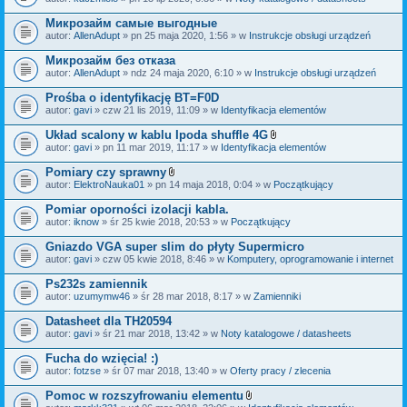
c
a
z
ł
Микрозайм самые выгодные
n
ą
i
autor:
AllenAdupt
» pn 25 maja 2020, 1:56 » w
Instrukcje obsługi urządzeń
c
k
z
i
Микрозайм без отказа
n
i
autor:
AllenAdupt
» ndz 24 maja 2020, 6:10 » w
Instrukcje obsługi urządzeń
k
i
Prośba o identyfikację BT=F0D
autor:
gavi
» czw 21 lis 2019, 11:09 » w
Identyfikacja elementów
Układ scalony w kablu Ipoda shuffle 4G
Z
autor:
gavi
» pn 11 mar 2019, 11:17 » w
Identyfikacja elementów
a
ł
Pomiary czy sprawny
ą
Z
autor:
ElektroNauka01
» pn 14 maja 2018, 0:04 » w
Początkujący
c
a
z
ł
Pomiar oporności izolacji kabla.
n
ą
i
autor:
iknow
» śr 25 kwie 2018, 20:53 » w
Początkujący
c
k
z
i
Gniazdo VGA super slim do płyty Supermicro
n
i
autor:
gavi
» czw 05 kwie 2018, 8:46 » w
Komputery, oprogramowanie i internet
k
i
Ps232s zamiennik
autor:
uzumymw46
» śr 28 mar 2018, 8:17 » w
Zamienniki
Datasheet dla TH20594
autor:
gavi
» śr 21 mar 2018, 13:42 » w
Noty katalogowe / datasheets
Fucha do wzięcia! :)
autor:
fotzse
» śr 07 mar 2018, 13:40 » w
Oferty pracy / zlecenia
Pomoc w rozszyfrowaniu elementu
Z