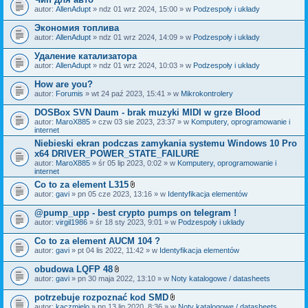
autor:
AllenAdupt
» ndz 01 wrz 2024, 15:00 » w
Podzespoły i układy
Экономия топлива
autor:
AllenAdupt
» ndz 01 wrz 2024, 14:09 » w
Podzespoły i układy
Удаление катализатора
autor:
AllenAdupt
» ndz 01 wrz 2024, 10:03 » w
Podzespoły i układy
How are you?
autor:
Forumis
» wt 24 paź 2023, 15:41 » w
Mikrokontrolery
DOSBox SVN Daum - brak muzyki MIDI w grze Blood
autor:
MaroX885
» czw 03 sie 2023, 23:37 » w
Komputery, oprogramowanie i
internet
Niebieski ekran podczas zamykania systemu Windows 10 Pro
x64 DRIVER_POWER_STATE_FAILURE
autor:
MaroX885
» śr 05 lip 2023, 0:02 » w
Komputery, oprogramowanie i
internet
Co to za element L315
Z
autor:
gavi
» pn 05 cze 2023, 13:16 » w
Identyfikacja elementów
a
ł
@pump_upp - best crypto pumps on telegram !
ą
autor:
virgil1986
» śr 18 sty 2023, 9:01 » w
Podzespoły i układy
c
z
Co to za element AUCM 104 ?
n
i
autor:
gavi
» pt 04 lis 2022, 11:42 » w
Identyfikacja elementów
k
i
obudowa LQFP 48
Z
autor:
gavi
» pn 30 maja 2022, 13:10 » w
Noty katalogowe / datasheets
a
ł
potrzebuje rozpoznać kod SMD
ą
Z
autor:
kaczmielo
» pn 13 lip 2020, 8:36 » w
Noty katalogowe / datasheets