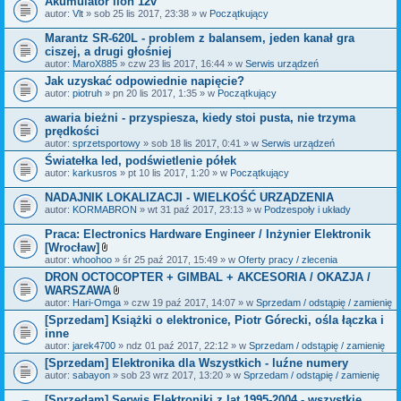
Akumulator lion 12v
n
i
autor:
Vlt
» sob 25 lis 2017, 23:38 » w
Początkujący
k
i
Marantz SR-620L - problem z balansem, jeden kanał gra
ciszej, a drugi głośniej
autor:
MaroX885
» czw 23 lis 2017, 16:44 » w
Serwis urządzeń
Jak uzyskać odpowiednie napięcie?
autor:
piotruh
» pn 20 lis 2017, 1:35 » w
Początkujący
awaria bieżni - przyspiesza, kiedy stoi pusta, nie trzyma
prędkości
autor:
sprzetsportowy
» sob 18 lis 2017, 0:41 » w
Serwis urządzeń
Światełka led, podświetlenie półek
autor:
karkusros
» pt 10 lis 2017, 1:20 » w
Początkujący
NADAJNIK LOKALIZACJI - WIELKOŚĆ URZĄDZENIA
autor:
KORMABRON
» wt 31 paź 2017, 23:13 » w
Podzespoły i układy
Praca: Electronics Hardware Engineer / Inżynier Elektronik
[Wrocław]
Z
autor:
whoohoo
» śr 25 paź 2017, 15:49 » w
Oferty pracy / zlecenia
a
DRON OCTOCOPTER + GIMBAL + AKCESORIA / OKAZJA /
ł
WARSZAWA
ą
c
Z
autor:
Hari-Omga
» czw 19 paź 2017, 14:07 » w
Sprzedam / odstąpię / zamienię
z
a
[Sprzedam] Książki o elektronice, Piotr Górecki, ośla łączka i
n
ł
inne
i
ą
k
c
autor:
jarek4700
» ndz 01 paź 2017, 22:12 » w
Sprzedam / odstąpię / zamienię
i
z
[Sprzedam] Elektronika dla Wszystkich - luźne numery
n
autor:
sabayon
» sob 23 wrz 2017, 13:20 » w
i
Sprzedam / odstąpię / zamienię
k
i
[Sprzedam] Serwis Elektroniki z lat 1995-2004 - wszystkie