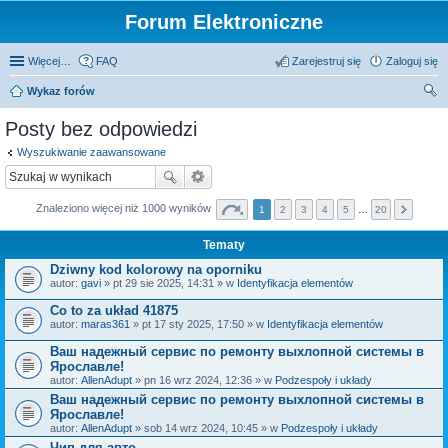
Forum Elektroniczne
Więcej…
FAQ
Zarejestruj się
Zaloguj się
Wykaz forów
zu
Posty bez odpowiedzi
kaj
Wyszukiwanie zaawansowane
Znaleziono więcej niż 1000 wyników
1
2
3
4
5
…
20
Tematy
Dziwny kod kolorowy na oporniku
autor:
gavi
» pt 29 sie 2025, 14:31 » w
Identyfikacja elementów
Co to za układ 41875
autor:
maras361
» pt 17 sty 2025, 17:50 » w
Identyfikacja elementów
Ваш надежный сервис по ремонту выхлопной системы в
Ярославле!
autor:
AllenAdupt
» pn 16 wrz 2024, 12:36 » w
Podzespoły i układy
Ваш надежный сервис по ремонту выхлопной системы в
Ярославле!
autor:
AllenAdupt
» sob 14 wrz 2024, 10:45 » w
Podzespoły i układy
Чип для авто