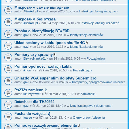
c
a
z
ł
Микрозайм самые выгодные
n
ą
i
autor:
AllenAdupt
» pn 25 maja 2020, 1:56 » w
Instrukcje obsługi urządzeń
c
k
z
i
Микрозайм без отказа
n
i
autor:
AllenAdupt
» ndz 24 maja 2020, 6:10 » w
Instrukcje obsługi urządzeń
k
i
Prośba o identyfikację BT=F0D
autor:
gavi
» czw 21 lis 2019, 11:09 » w
Identyfikacja elementów
Układ scalony w kablu Ipoda shuffle 4G
Z
autor:
gavi
» pn 11 mar 2019, 11:17 » w
Identyfikacja elementów
a
ł
Pomiary czy sprawny
ą
Z
autor:
ElektroNauka01
» pn 14 maja 2018, 0:04 » w
Początkujący
c
a
z
ł
Pomiar oporności izolacji kabla.
n
ą
i
autor:
iknow
» śr 25 kwie 2018, 20:53 » w
Początkujący
c
k
z
i
Gniazdo VGA super slim do płyty Supermicro
n
i
autor:
gavi
» czw 05 kwie 2018, 8:46 » w
Komputery, oprogramowanie i internet
k
i
Ps232s zamiennik
autor:
uzumymw46
» śr 28 mar 2018, 8:17 » w
Zamienniki
Datasheet dla TH20594
autor:
gavi
» śr 21 mar 2018, 13:42 » w
Noty katalogowe / datasheets
Fucha do wzięcia! :)
autor:
fotzse
» śr 07 mar 2018, 13:40 » w
Oferty pracy / zlecenia
Pomoc w rozszyfrowaniu elementu
Z