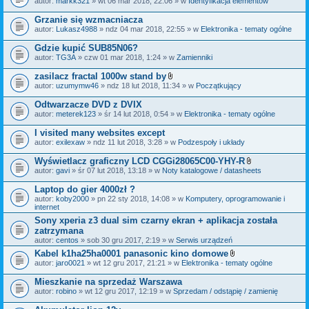
autor:
markk321
» wt 06 mar 2018, 22:06 » w
Identyfikacja elementów
a
ł
Grzanie się wzmacniacza
ą
autor:
Lukasz4988
» ndz 04 mar 2018, 22:55 » w
Elektronika - tematy ogólne
c
z
Gdzie kupić SUB85N06?
n
i
autor:
TG3A
» czw 01 mar 2018, 1:24 » w
Zamienniki
k
i
zasilacz fractal 1000w stand by
Z
autor:
uzumymw46
» ndz 18 lut 2018, 11:34 » w
Początkujący
a
ł
Odtwarzacze DVD z DVIX
ą
autor:
meterek123
» śr 14 lut 2018, 0:54 » w
Elektronika - tematy ogólne
c
z
I visited many websites except
n
i
autor:
exilexaw
» ndz 11 lut 2018, 3:28 » w
Podzespoły i układy
k
i
Wyświetlacz graficzny LCD CGGi28065C00-YHY-R
Z
autor:
gavi
» śr 07 lut 2018, 13:18 » w
Noty katalogowe / datasheets
a
ł
Laptop do gier 4000zł ?
ą
autor:
koby2000
» pn 22 sty 2018, 14:08 » w
Komputery, oprogramowanie i
c
internet
z
n
Sony xperia z3 dual sim czarny ekran + aplikacja została
i
zatrzymana
k
autor:
centos
» sob 30 gru 2017, 2:19 » w
Serwis urządzeń
i
Kabel k1ha25ha0001 panasonic kino domowe
Z
autor:
jaro0021
» wt 12 gru 2017, 21:21 » w
Elektronika - tematy ogólne
a
ł
Mieszkanie na sprzedaż Warszawa
ą
autor:
robino
» wt 12 gru 2017, 12:19 » w
Sprzedam / odstąpię / zamienię
c
z