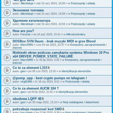
autor:
AllenAdupt
» ndz 01 wrz 2024, 15:00 » w
Podzespoły i układy
Экономия топлива
autor:
AllenAdupt
» ndz 01 wrz 2024, 14:09 » w
Podzespoły i układy
Удаление катализатора
autor:
AllenAdupt
» ndz 01 wrz 2024, 10:03 » w
Podzespoły i układy
How are you?
autor:
Forumis
» wt 24 paź 2023, 15:41 » w
Mikrokontrolery
DOSBox SVN Daum - brak muzyki MIDI w grze Blood
autor:
MaroX885
» czw 03 sie 2023, 23:37 » w
Komputery, oprogramowanie i
internet
Niebieski ekran podczas zamykania systemu Windows 10 Pro
x64 DRIVER_POWER_STATE_FAILURE
autor:
MaroX885
» śr 05 lip 2023, 0:02 » w
Komputery, oprogramowanie i
internet
Co to za element L315
Z
autor:
gavi
» pn 05 cze 2023, 13:16 » w
Identyfikacja elementów
a
ł
@pump_upp - best crypto pumps on telegram !
ą
autor:
virgil1986
» śr 18 sty 2023, 9:01 » w
Podzespoły i układy
c
z
Co to za element AUCM 104 ?
n
i
autor:
gavi
» pt 04 lis 2022, 11:42 » w
Identyfikacja elementów
k
i
obudowa LQFP 48
Z
autor:
gavi
» pn 30 maja 2022, 13:10 » w
Noty katalogowe / datasheets
a
ł
potrzebuje rozpoznać kod SMD
ą
Z
autor:
kaczmielo
» pn 13 lip 2020, 8:36 » w
Noty katalogowe / datasheets