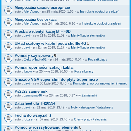
c
a
z
ł
Микрозайм самые выгодные
n
ą
i
autor:
AllenAdupt
» pn 25 maja 2020, 1:56 » w
Instrukcje obsługi urządzeń
c
k
z
i
Микрозайм без отказа
n
i
autor:
AllenAdupt
» ndz 24 maja 2020, 6:10 » w
Instrukcje obsługi urządzeń
k
i
Prośba o identyfikację BT=F0D
autor:
gavi
» czw 21 lis 2019, 11:09 » w
Identyfikacja elementów
Układ scalony w kablu Ipoda shuffle 4G
Z
autor:
gavi
» pn 11 mar 2019, 11:17 » w
Identyfikacja elementów
a
ł
Pomiary czy sprawny
ą
Z
autor:
ElektroNauka01
» pn 14 maja 2018, 0:04 » w
Początkujący
c
a
z
ł
Pomiar oporności izolacji kabla.
n
ą
i
autor:
iknow
» śr 25 kwie 2018, 20:53 » w
Początkujący
c
k
z
i
Gniazdo VGA super slim do płyty Supermicro
n
i
autor:
gavi
» czw 05 kwie 2018, 8:46 » w
Komputery, oprogramowanie i internet
k
i
Ps232s zamiennik
autor:
uzumymw46
» śr 28 mar 2018, 8:17 » w
Zamienniki
Datasheet dla TH20594
autor:
gavi
» śr 21 mar 2018, 13:42 » w
Noty katalogowe / datasheets
Fucha do wzięcia! :)
autor:
fotzse
» śr 07 mar 2018, 13:40 » w
Oferty pracy / zlecenia
Pomoc w rozszyfrowaniu elementu
Z