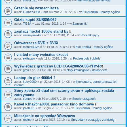
autor:
markk321
» wt 06 mar 2018, 22:06 » w
Identyfikacja elementów
a
ł
Grzanie się wzmacniacza
ą
autor:
Lukasz4988
» ndz 04 mar 2018, 22:55 » w
Elektronika - tematy ogólne
c
z
Gdzie kupić SUB85N06?
n
i
autor:
TG3A
» czw 01 mar 2018, 1:24 » w
Zamienniki
k
i
zasilacz fractal 1000w stand by
Z
autor:
uzumymw46
» ndz 18 lut 2018, 11:34 » w
Początkujący
a
ł
Odtwarzacze DVD z DVIX
ą
autor:
meterek123
» śr 14 lut 2018, 0:54 » w
Elektronika - tematy ogólne
c
z
I visited many websites except
n
i
autor:
exilexaw
» ndz 11 lut 2018, 3:28 » w
Podzespoły i układy
k
i
Wyświetlacz graficzny LCD CGGi28065C00-YHY-R
Z
autor:
gavi
» śr 07 lut 2018, 13:18 » w
Noty katalogowe / datasheets
a
ł
Laptop do gier 4000zł ?
ą
autor:
koby2000
» pn 22 sty 2018, 14:08 » w
Komputery, oprogramowanie i
c
internet
z
n
Sony xperia z3 dual sim czarny ekran + aplikacja została
i
zatrzymana
k
autor:
centos
» sob 30 gru 2017, 2:19 » w
Serwis urządzeń
i
Kabel k1ha25ha0001 panasonic kino domowe
Z
autor:
jaro0021
» wt 12 gru 2017, 21:21 » w
Elektronika - tematy ogólne
a
ł
Mieszkanie na sprzedaż Warszawa
ą
autor:
robino
» wt 12 gru 2017, 12:19 » w
Sprzedam / odstąpię / zamienię
c
z