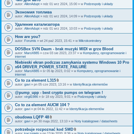
autor:
AllenAdupt
» ndz 01 wrz 2024, 15:00 » w
Podzespoły i układy
Экономия топлива
autor:
AllenAdupt
» ndz 01 wrz 2024, 14:09 » w
Podzespoły i układy
Удаление катализатора
autor:
AllenAdupt
» ndz 01 wrz 2024, 10:03 » w
Podzespoły i układy
How are you?
autor:
Forumis
» wt 24 paź 2023, 15:41 » w
Mikrokontrolery
DOSBox SVN Daum - brak muzyki MIDI w grze Blood
autor:
MaroX885
» czw 03 sie 2023, 23:37 » w
Komputery, oprogramowanie i
internet
Niebieski ekran podczas zamykania systemu Windows 10 Pro
x64 DRIVER_POWER_STATE_FAILURE
autor:
MaroX885
» śr 05 lip 2023, 0:02 » w
Komputery, oprogramowanie i
internet
Co to za element L315
Z
autor:
gavi
» pn 05 cze 2023, 13:16 » w
Identyfikacja elementów
a
ł
@pump_upp - best crypto pumps on telegram !
ą
autor:
virgil1986
» śr 18 sty 2023, 9:01 » w
Podzespoły i układy
c
z
Co to za element AUCM 104 ?
n
i
autor:
gavi
» pt 04 lis 2022, 11:42 » w
Identyfikacja elementów
k
i
obudowa LQFP 48
Z
autor:
gavi
» pn 30 maja 2022, 13:10 » w
Noty katalogowe / datasheets
a
ł
potrzebuje rozpoznać kod SMD
ą
Z
autor:
kaczmielo
» pn 13 lip 2020, 8:36 » w
Noty katalogowe / datasheets