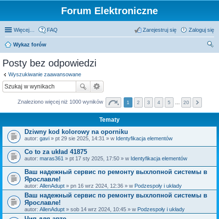
Forum Elektroniczne
Więcej…
FAQ
Zarejestruj się
Zaloguj się
Wykaz forów
zu
Posty bez odpowiedzi
kaj
Wyszukiwanie zaawansowane
Znaleziono więcej niż 1000 wyników
1
2
3
4
5
…
20
Tematy
Dziwny kod kolorowy na oporniku
autor:
gavi
» pt 29 sie 2025, 14:31 » w
Identyfikacja elementów
Co to za układ 41875
autor:
maras361
» pt 17 sty 2025, 17:50 » w
Identyfikacja elementów
Ваш надежный сервис по ремонту выхлопной системы в
Ярославле!
autor:
AllenAdupt
» pn 16 wrz 2024, 12:36 » w
Podzespoły i układy
Ваш надежный сервис по ремонту выхлопной системы в
Ярославле!
autor:
AllenAdupt
» sob 14 wrz 2024, 10:45 » w
Podzespoły i układy
Чип для авто