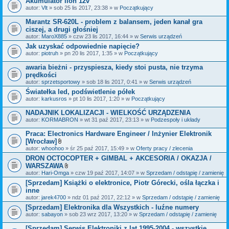
Akumulator lion 12v
n
i
autor:
Vlt
» sob 25 lis 2017, 23:38 » w
Początkujący
k
i
Marantz SR-620L - problem z balansem, jeden kanał gra
ciszej, a drugi głośniej
autor:
MaroX885
» czw 23 lis 2017, 16:44 » w
Serwis urządzeń
Jak uzyskać odpowiednie napięcie?
autor:
piotruh
» pn 20 lis 2017, 1:35 » w
Początkujący
awaria bieżni - przyspiesza, kiedy stoi pusta, nie trzyma
prędkości
autor:
sprzetsportowy
» sob 18 lis 2017, 0:41 » w
Serwis urządzeń
Światełka led, podświetlenie półek
autor:
karkusros
» pt 10 lis 2017, 1:20 » w
Początkujący
NADAJNIK LOKALIZACJI - WIELKOŚĆ URZĄDZENIA
autor:
KORMABRON
» wt 31 paź 2017, 23:13 » w
Podzespoły i układy
Praca: Electronics Hardware Engineer / Inżynier Elektronik
[Wrocław]
Z
autor:
whoohoo
» śr 25 paź 2017, 15:49 » w
Oferty pracy / zlecenia
a
DRON OCTOCOPTER + GIMBAL + AKCESORIA / OKAZJA /
ł
WARSZAWA
ą
c
Z
autor:
Hari-Omga
» czw 19 paź 2017, 14:07 » w
Sprzedam / odstąpię / zamienię
z
a
[Sprzedam] Książki o elektronice, Piotr Górecki, ośla łączka i
n
ł
inne
i
ą
k
c
autor:
jarek4700
» ndz 01 paź 2017, 22:12 » w
Sprzedam / odstąpię / zamienię
i
z
[Sprzedam] Elektronika dla Wszystkich - luźne numery
n
autor:
sabayon
» sob 23 wrz 2017, 13:20 » w
i
Sprzedam / odstąpię / zamienię
k
i
[Sprzedam] Serwis Elektroniki z lat 1995-2004 - wszystkie