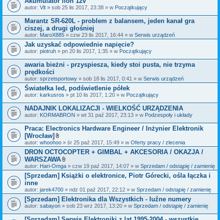
Akumulator lion 12v
n
i
autor:
Vlt
» sob 25 lis 2017, 23:38 » w
Początkujący
k
i
Marantz SR-620L - problem z balansem, jeden kanał gra
ciszej, a drugi głośniej
autor:
MaroX885
» czw 23 lis 2017, 16:44 » w
Serwis urządzeń
Jak uzyskać odpowiednie napięcie?
autor:
piotruh
» pn 20 lis 2017, 1:35 » w
Początkujący
awaria bieżni - przyspiesza, kiedy stoi pusta, nie trzyma
prędkości
autor:
sprzetsportowy
» sob 18 lis 2017, 0:41 » w
Serwis urządzeń
Światełka led, podświetlenie półek
autor:
karkusros
» pt 10 lis 2017, 1:20 » w
Początkujący
NADAJNIK LOKALIZACJI - WIELKOŚĆ URZĄDZENIA
autor:
KORMABRON
» wt 31 paź 2017, 23:13 » w
Podzespoły i układy
Praca: Electronics Hardware Engineer / Inżynier Elektronik
[Wrocław]
Z
autor:
whoohoo
» śr 25 paź 2017, 15:49 » w
Oferty pracy / zlecenia
a
DRON OCTOCOPTER + GIMBAL + AKCESORIA / OKAZJA /
ł
WARSZAWA
ą
c
Z
autor:
Hari-Omga
» czw 19 paź 2017, 14:07 » w
Sprzedam / odstąpię / zamienię
z
a
[Sprzedam] Książki o elektronice, Piotr Górecki, ośla łączka i
n
ł
inne
i
ą
k
c
autor:
jarek4700
» ndz 01 paź 2017, 22:12 » w
Sprzedam / odstąpię / zamienię
i
z
[Sprzedam] Elektronika dla Wszystkich - luźne numery
n
autor:
sabayon
» sob 23 wrz 2017, 13:20 » w
i
Sprzedam / odstąpię / zamienię
k
i
[Sprzedam] Serwis Elektroniki z lat 1995-2004 - wszystkie