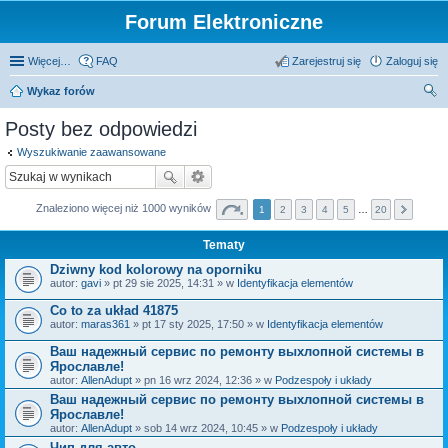
Forum Elektroniczne
Więcej…
FAQ
Zarejestruj się
Zaloguj się
Wykaz forów
zu
Posty bez odpowiedzi
kaj
Wyszukiwanie zaawansowane
Znaleziono więcej niż 1000 wyników
1
2
3
4
5
…
20
Tematy
Dziwny kod kolorowy na oporniku
autor:
gavi
» pt 29 sie 2025, 14:31 » w
Identyfikacja elementów
Co to za układ 41875
autor:
maras361
» pt 17 sty 2025, 17:50 » w
Identyfikacja elementów
Ваш надежный сервис по ремонту выхлопной системы в
Ярославле!
autor:
AllenAdupt
» pn 16 wrz 2024, 12:36 » w
Podzespoły i układy
Ваш надежный сервис по ремонту выхлопной системы в
Ярославле!
autor:
AllenAdupt
» sob 14 wrz 2024, 10:45 » w
Podzespoły i układy
Чип для авто