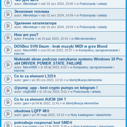
autor:
AllenAdupt
» ndz 01 wrz 2024, 15:00 » w
Podzespoły i układy
Экономия топлива
autor:
AllenAdupt
» ndz 01 wrz 2024, 14:09 » w
Podzespoły i układy
Удаление катализатора
autor:
AllenAdupt
» ndz 01 wrz 2024, 10:03 » w
Podzespoły i układy
How are you?
autor:
Forumis
» wt 24 paź 2023, 15:41 » w
Mikrokontrolery
DOSBox SVN Daum - brak muzyki MIDI w grze Blood
autor:
MaroX885
» czw 03 sie 2023, 23:37 » w
Komputery, oprogramowanie i
internet
Niebieski ekran podczas zamykania systemu Windows 10 Pro
x64 DRIVER_POWER_STATE_FAILURE
autor:
MaroX885
» śr 05 lip 2023, 0:02 » w
Komputery, oprogramowanie i
internet
Co to za element L315
Z
autor:
gavi
» pn 05 cze 2023, 13:16 » w
Identyfikacja elementów
a
ł
@pump_upp - best crypto pumps on telegram !
ą
autor:
virgil1986
» śr 18 sty 2023, 9:01 » w
Podzespoły i układy
c
z
Co to za element AUCM 104 ?
n
i
autor:
gavi
» pt 04 lis 2022, 11:42 » w
Identyfikacja elementów
k
i
obudowa LQFP 48
Z
autor:
gavi
» pn 30 maja 2022, 13:10 » w
Noty katalogowe / datasheets
a
ł
potrzebuje rozpoznać kod SMD
ą
Z
autor:
kaczmielo
» pn 13 lip 2020, 8:36 » w
Noty katalogowe / datasheets