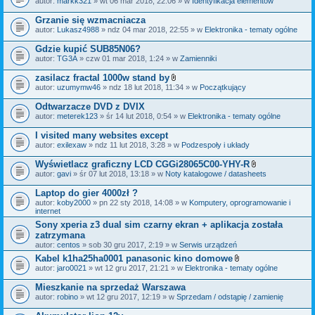
autor:
markk321
» wt 06 mar 2018, 22:06 » w
Identyfikacja elementów
a
ł
Grzanie się wzmacniacza
ą
autor:
Lukasz4988
» ndz 04 mar 2018, 22:55 » w
Elektronika - tematy ogólne
c
z
Gdzie kupić SUB85N06?
n
i
autor:
TG3A
» czw 01 mar 2018, 1:24 » w
Zamienniki
k
i
zasilacz fractal 1000w stand by
Z
autor:
uzumymw46
» ndz 18 lut 2018, 11:34 » w
Początkujący
a
ł
Odtwarzacze DVD z DVIX
ą
autor:
meterek123
» śr 14 lut 2018, 0:54 » w
Elektronika - tematy ogólne
c
z
I visited many websites except
n
i
autor:
exilexaw
» ndz 11 lut 2018, 3:28 » w
Podzespoły i układy
k
i
Wyświetlacz graficzny LCD CGGi28065C00-YHY-R
Z
autor:
gavi
» śr 07 lut 2018, 13:18 » w
Noty katalogowe / datasheets
a
ł
Laptop do gier 4000zł ?
ą
autor:
koby2000
» pn 22 sty 2018, 14:08 » w
Komputery, oprogramowanie i
c
internet
z
n
Sony xperia z3 dual sim czarny ekran + aplikacja została
i
zatrzymana
k
autor:
centos
» sob 30 gru 2017, 2:19 » w
Serwis urządzeń
i
Kabel k1ha25ha0001 panasonic kino domowe
Z
autor:
jaro0021
» wt 12 gru 2017, 21:21 » w
Elektronika - tematy ogólne
a
ł
Mieszkanie na sprzedaż Warszawa
ą
autor:
robino
» wt 12 gru 2017, 12:19 » w
Sprzedam / odstąpię / zamienię
c
z