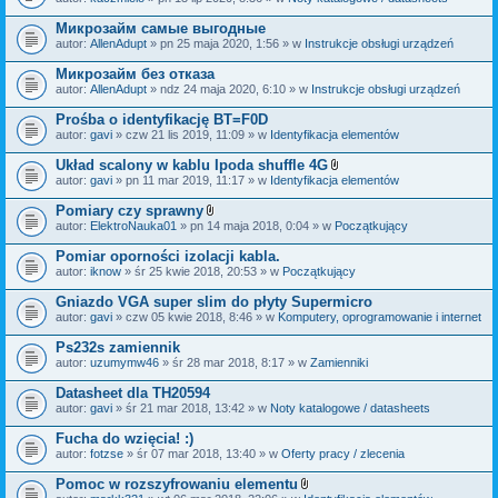
c
a
z
ł
Микрозайм самые выгодные
n
ą
i
autor:
AllenAdupt
» pn 25 maja 2020, 1:56 » w
Instrukcje obsługi urządzeń
c
k
z
i
Микрозайм без отказа
n
i
autor:
AllenAdupt
» ndz 24 maja 2020, 6:10 » w
Instrukcje obsługi urządzeń
k
i
Prośba o identyfikację BT=F0D
autor:
gavi
» czw 21 lis 2019, 11:09 » w
Identyfikacja elementów
Układ scalony w kablu Ipoda shuffle 4G
Z
autor:
gavi
» pn 11 mar 2019, 11:17 » w
Identyfikacja elementów
a
ł
Pomiary czy sprawny
ą
Z
autor:
ElektroNauka01
» pn 14 maja 2018, 0:04 » w
Początkujący
c
a
z
ł
Pomiar oporności izolacji kabla.
n
ą
i
autor:
iknow
» śr 25 kwie 2018, 20:53 » w
Początkujący
c
k
z
i
Gniazdo VGA super slim do płyty Supermicro
n
i
autor:
gavi
» czw 05 kwie 2018, 8:46 » w
Komputery, oprogramowanie i internet
k
i
Ps232s zamiennik
autor:
uzumymw46
» śr 28 mar 2018, 8:17 » w
Zamienniki
Datasheet dla TH20594
autor:
gavi
» śr 21 mar 2018, 13:42 » w
Noty katalogowe / datasheets
Fucha do wzięcia! :)
autor:
fotzse
» śr 07 mar 2018, 13:40 » w
Oferty pracy / zlecenia
Pomoc w rozszyfrowaniu elementu
Z