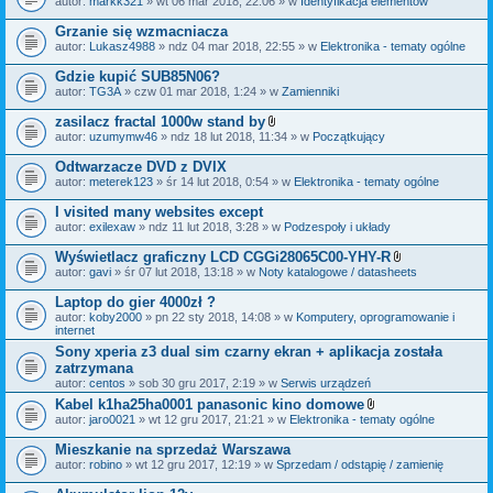
autor:
markk321
» wt 06 mar 2018, 22:06 » w
Identyfikacja elementów
a
ł
Grzanie się wzmacniacza
ą
autor:
Lukasz4988
» ndz 04 mar 2018, 22:55 » w
Elektronika - tematy ogólne
c
z
Gdzie kupić SUB85N06?
n
i
autor:
TG3A
» czw 01 mar 2018, 1:24 » w
Zamienniki
k
i
zasilacz fractal 1000w stand by
Z
autor:
uzumymw46
» ndz 18 lut 2018, 11:34 » w
Początkujący
a
ł
Odtwarzacze DVD z DVIX
ą
autor:
meterek123
» śr 14 lut 2018, 0:54 » w
Elektronika - tematy ogólne
c
z
I visited many websites except
n
i
autor:
exilexaw
» ndz 11 lut 2018, 3:28 » w
Podzespoły i układy
k
i
Wyświetlacz graficzny LCD CGGi28065C00-YHY-R
Z
autor:
gavi
» śr 07 lut 2018, 13:18 » w
Noty katalogowe / datasheets
a
ł
Laptop do gier 4000zł ?
ą
autor:
koby2000
» pn 22 sty 2018, 14:08 » w
Komputery, oprogramowanie i
c
internet
z
n
Sony xperia z3 dual sim czarny ekran + aplikacja została
i
zatrzymana
k
autor:
centos
» sob 30 gru 2017, 2:19 » w
Serwis urządzeń
i
Kabel k1ha25ha0001 panasonic kino domowe
Z
autor:
jaro0021
» wt 12 gru 2017, 21:21 » w
Elektronika - tematy ogólne
a
ł
Mieszkanie na sprzedaż Warszawa
ą
autor:
robino
» wt 12 gru 2017, 12:19 » w
Sprzedam / odstąpię / zamienię
c
z