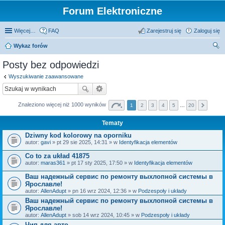
Forum Elektroniczne
Więcej…
FAQ
Zarejestruj się
Zaloguj się
Wykaz forów
zu
Posty bez odpowiedzi
kaj
Wyszukiwanie zaawansowane
Znaleziono więcej niż 1000 wyników
1
2
3
4
5
…
20
Tematy
Dziwny kod kolorowy na oporniku
autor:
gavi
» pt 29 sie 2025, 14:31 » w
Identyfikacja elementów
Co to za układ 41875
autor:
maras361
» pt 17 sty 2025, 17:50 » w
Identyfikacja elementów
Ваш надежный сервис по ремонту выхлопной системы в
Ярославле!
autor:
AllenAdupt
» pn 16 wrz 2024, 12:36 » w
Podzespoły i układy
Ваш надежный сервис по ремонту выхлопной системы в
Ярославле!
autor:
AllenAdupt
» sob 14 wrz 2024, 10:45 » w
Podzespoły i układy
Чип для авто