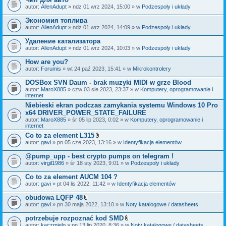
autor:
AllenAdupt
» ndz 01 wrz 2024, 15:00 » w
Podzespoły i układy
Экономия топлива
autor:
AllenAdupt
» ndz 01 wrz 2024, 14:09 » w
Podzespoły i układy
Удаление катализатора
autor:
AllenAdupt
» ndz 01 wrz 2024, 10:03 » w
Podzespoły i układy
How are you?
autor:
Forumis
» wt 24 paź 2023, 15:41 » w
Mikrokontrolery
DOSBox SVN Daum - brak muzyki MIDI w grze Blood
autor:
MaroX885
» czw 03 sie 2023, 23:37 » w
Komputery, oprogramowanie i
internet
Niebieski ekran podczas zamykania systemu Windows 10 Pro
x64 DRIVER_POWER_STATE_FAILURE
autor:
MaroX885
» śr 05 lip 2023, 0:02 » w
Komputery, oprogramowanie i
internet
Co to za element L315
Z
autor:
gavi
» pn 05 cze 2023, 13:16 » w
Identyfikacja elementów
a
ł
@pump_upp - best crypto pumps on telegram !
ą
autor:
virgil1986
» śr 18 sty 2023, 9:01 » w
Podzespoły i układy
c
z
Co to za element AUCM 104 ?
n
i
autor:
gavi
» pt 04 lis 2022, 11:42 » w
Identyfikacja elementów
k
i
obudowa LQFP 48
Z
autor:
gavi
» pn 30 maja 2022, 13:10 » w
Noty katalogowe / datasheets
a
ł
potrzebuje rozpoznać kod SMD
ą
Z
autor:
kaczmielo
» pn 13 lip 2020, 8:36 » w
Noty katalogowe / datasheets