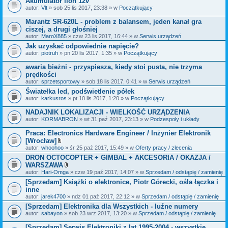
Akumulator lion 12v
n
i
autor:
Vlt
» sob 25 lis 2017, 23:38 » w
Początkujący
k
i
Marantz SR-620L - problem z balansem, jeden kanał gra
ciszej, a drugi głośniej
autor:
MaroX885
» czw 23 lis 2017, 16:44 » w
Serwis urządzeń
Jak uzyskać odpowiednie napięcie?
autor:
piotruh
» pn 20 lis 2017, 1:35 » w
Początkujący
awaria bieżni - przyspiesza, kiedy stoi pusta, nie trzyma
prędkości
autor:
sprzetsportowy
» sob 18 lis 2017, 0:41 » w
Serwis urządzeń
Światełka led, podświetlenie półek
autor:
karkusros
» pt 10 lis 2017, 1:20 » w
Początkujący
NADAJNIK LOKALIZACJI - WIELKOŚĆ URZĄDZENIA
autor:
KORMABRON
» wt 31 paź 2017, 23:13 » w
Podzespoły i układy
Praca: Electronics Hardware Engineer / Inżynier Elektronik
[Wrocław]
Z
autor:
whoohoo
» śr 25 paź 2017, 15:49 » w
Oferty pracy / zlecenia
a
DRON OCTOCOPTER + GIMBAL + AKCESORIA / OKAZJA /
ł
WARSZAWA
ą
c
Z
autor:
Hari-Omga
» czw 19 paź 2017, 14:07 » w
Sprzedam / odstąpię / zamienię
z
a
[Sprzedam] Książki o elektronice, Piotr Górecki, ośla łączka i
n
ł
inne
i
ą
k
c
autor:
jarek4700
» ndz 01 paź 2017, 22:12 » w
Sprzedam / odstąpię / zamienię
i
z
[Sprzedam] Elektronika dla Wszystkich - luźne numery
n
autor:
sabayon
» sob 23 wrz 2017, 13:20 » w
i
Sprzedam / odstąpię / zamienię
k
i
[Sprzedam] Serwis Elektroniki z lat 1995-2004 - wszystkie