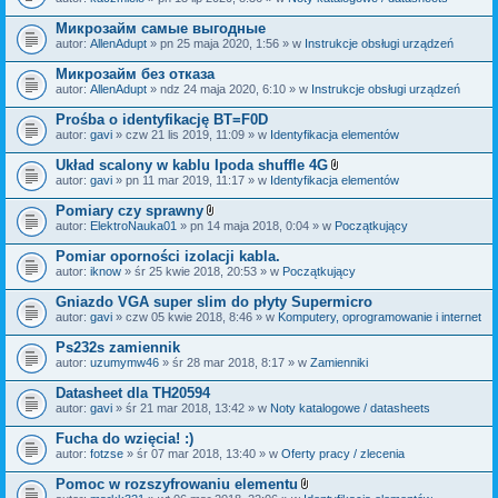
c
a
z
ł
Микрозайм самые выгодные
n
ą
i
autor:
AllenAdupt
» pn 25 maja 2020, 1:56 » w
Instrukcje obsługi urządzeń
c
k
z
i
Микрозайм без отказа
n
i
autor:
AllenAdupt
» ndz 24 maja 2020, 6:10 » w
Instrukcje obsługi urządzeń
k
i
Prośba o identyfikację BT=F0D
autor:
gavi
» czw 21 lis 2019, 11:09 » w
Identyfikacja elementów
Układ scalony w kablu Ipoda shuffle 4G
Z
autor:
gavi
» pn 11 mar 2019, 11:17 » w
Identyfikacja elementów
a
ł
Pomiary czy sprawny
ą
Z
autor:
ElektroNauka01
» pn 14 maja 2018, 0:04 » w
Początkujący
c
a
z
ł
Pomiar oporności izolacji kabla.
n
ą
i
autor:
iknow
» śr 25 kwie 2018, 20:53 » w
Początkujący
c
k
z
i
Gniazdo VGA super slim do płyty Supermicro
n
i
autor:
gavi
» czw 05 kwie 2018, 8:46 » w
Komputery, oprogramowanie i internet
k
i
Ps232s zamiennik
autor:
uzumymw46
» śr 28 mar 2018, 8:17 » w
Zamienniki
Datasheet dla TH20594
autor:
gavi
» śr 21 mar 2018, 13:42 » w
Noty katalogowe / datasheets
Fucha do wzięcia! :)
autor:
fotzse
» śr 07 mar 2018, 13:40 » w
Oferty pracy / zlecenia
Pomoc w rozszyfrowaniu elementu
Z