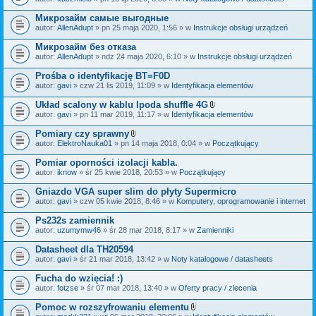
c
a
z
ł
Микрозайм самые выгодные
n
ą
i
autor:
AllenAdupt
» pn 25 maja 2020, 1:56 » w
Instrukcje obsługi urządzeń
c
k
z
i
Микрозайм без отказа
n
i
autor:
AllenAdupt
» ndz 24 maja 2020, 6:10 » w
Instrukcje obsługi urządzeń
k
i
Prośba o identyfikację BT=F0D
autor:
gavi
» czw 21 lis 2019, 11:09 » w
Identyfikacja elementów
Układ scalony w kablu Ipoda shuffle 4G
Z
autor:
gavi
» pn 11 mar 2019, 11:17 » w
Identyfikacja elementów
a
ł
Pomiary czy sprawny
ą
Z
autor:
ElektroNauka01
» pn 14 maja 2018, 0:04 » w
Początkujący
c
a
z
ł
Pomiar oporności izolacji kabla.
n
ą
i
autor:
iknow
» śr 25 kwie 2018, 20:53 » w
Początkujący
c
k
z
i
Gniazdo VGA super slim do płyty Supermicro
n
i
autor:
gavi
» czw 05 kwie 2018, 8:46 » w
Komputery, oprogramowanie i internet
k
i
Ps232s zamiennik
autor:
uzumymw46
» śr 28 mar 2018, 8:17 » w
Zamienniki
Datasheet dla TH20594
autor:
gavi
» śr 21 mar 2018, 13:42 » w
Noty katalogowe / datasheets
Fucha do wzięcia! :)
autor:
fotzse
» śr 07 mar 2018, 13:40 » w
Oferty pracy / zlecenia
Pomoc w rozszyfrowaniu elementu
Z