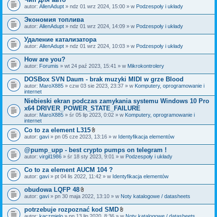
autor:
AllenAdupt
» ndz 01 wrz 2024, 15:00 » w
Podzespoły i układy
Экономия топлива
autor:
AllenAdupt
» ndz 01 wrz 2024, 14:09 » w
Podzespoły i układy
Удаление катализатора
autor:
AllenAdupt
» ndz 01 wrz 2024, 10:03 » w
Podzespoły i układy
How are you?
autor:
Forumis
» wt 24 paź 2023, 15:41 » w
Mikrokontrolery
DOSBox SVN Daum - brak muzyki MIDI w grze Blood
autor:
MaroX885
» czw 03 sie 2023, 23:37 » w
Komputery, oprogramowanie i
internet
Niebieski ekran podczas zamykania systemu Windows 10 Pro
x64 DRIVER_POWER_STATE_FAILURE
autor:
MaroX885
» śr 05 lip 2023, 0:02 » w
Komputery, oprogramowanie i
internet
Co to za element L315
Z
autor:
gavi
» pn 05 cze 2023, 13:16 » w
Identyfikacja elementów
a
ł
@pump_upp - best crypto pumps on telegram !
ą
autor:
virgil1986
» śr 18 sty 2023, 9:01 » w
Podzespoły i układy
c
z
Co to za element AUCM 104 ?
n
i
autor:
gavi
» pt 04 lis 2022, 11:42 » w
Identyfikacja elementów
k
i
obudowa LQFP 48
Z
autor:
gavi
» pn 30 maja 2022, 13:10 » w
Noty katalogowe / datasheets
a
ł
potrzebuje rozpoznać kod SMD
ą
Z
autor:
kaczmielo
» pn 13 lip 2020, 8:36 » w
Noty katalogowe / datasheets