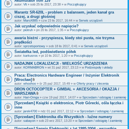
Akumulator lion 12v
n
i
autor:
Vlt
» sob 25 lis 2017, 23:38 » w
Początkujący
k
i
Marantz SR-620L - problem z balansem, jeden kanał gra
ciszej, a drugi głośniej
autor:
MaroX885
» czw 23 lis 2017, 16:44 » w
Serwis urządzeń
Jak uzyskać odpowiednie napięcie?
autor:
piotruh
» pn 20 lis 2017, 1:35 » w
Początkujący
awaria bieżni - przyspiesza, kiedy stoi pusta, nie trzyma
prędkości
autor:
sprzetsportowy
» sob 18 lis 2017, 0:41 » w
Serwis urządzeń
Światełka led, podświetlenie półek
autor:
karkusros
» pt 10 lis 2017, 1:20 » w
Początkujący
NADAJNIK LOKALIZACJI - WIELKOŚĆ URZĄDZENIA
autor:
KORMABRON
» wt 31 paź 2017, 23:13 » w
Podzespoły i układy
Praca: Electronics Hardware Engineer / Inżynier Elektronik
[Wrocław]
Z
autor:
whoohoo
» śr 25 paź 2017, 15:49 » w
Oferty pracy / zlecenia
a
DRON OCTOCOPTER + GIMBAL + AKCESORIA / OKAZJA /
ł
WARSZAWA
ą
c
Z
autor:
Hari-Omga
» czw 19 paź 2017, 14:07 » w
Sprzedam / odstąpię / zamienię
z
a
[Sprzedam] Książki o elektronice, Piotr Górecki, ośla łączka i
n
ł
inne
i
ą
k
c
autor:
jarek4700
» ndz 01 paź 2017, 22:12 » w
Sprzedam / odstąpię / zamienię
i
z
[Sprzedam] Elektronika dla Wszystkich - luźne numery
n
autor:
sabayon
» sob 23 wrz 2017, 13:20 » w
i
Sprzedam / odstąpię / zamienię
k
i
[Sprzedam] Serwis Elektroniki z lat 1995-2004 - wszystkie