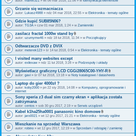
autor:
markk321
» wt 06 mar 2018, 22:06 » w
Identyfikacja elementów
a
ł
Grzanie się wzmacniacza
ą
autor:
Lukasz4988
» ndz 04 mar 2018, 22:55 » w
Elektronika - tematy ogólne
c
z
Gdzie kupić SUB85N06?
n
i
autor:
TG3A
» czw 01 mar 2018, 1:24 » w
Zamienniki
k
i
zasilacz fractal 1000w stand by
Z
autor:
uzumymw46
» ndz 18 lut 2018, 11:34 » w
Początkujący
a
ł
Odtwarzacze DVD z DVIX
ą
autor:
meterek123
» śr 14 lut 2018, 0:54 » w
Elektronika - tematy ogólne
c
z
I visited many websites except
n
i
autor:
exilexaw
» ndz 11 lut 2018, 3:28 » w
Podzespoły i układy
k
i
Wyświetlacz graficzny LCD CGGi28065C00-YHY-R
Z
autor:
gavi
» śr 07 lut 2018, 13:18 » w
Noty katalogowe / datasheets
a
ł
Laptop do gier 4000zł ?
ą
autor:
koby2000
» pn 22 sty 2018, 14:08 » w
Komputery, oprogramowanie i
c
internet
z
n
Sony xperia z3 dual sim czarny ekran + aplikacja została
i
zatrzymana
k
autor:
centos
» sob 30 gru 2017, 2:19 » w
Serwis urządzeń
i
Kabel k1ha25ha0001 panasonic kino domowe
Z
autor:
jaro0021
» wt 12 gru 2017, 21:21 » w
Elektronika - tematy ogólne
a
ł
Mieszkanie na sprzedaż Warszawa
ą
autor:
robino
» wt 12 gru 2017, 12:19 » w
Sprzedam / odstąpię / zamienię
c
z