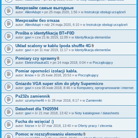
c
a
z
ł
Микрозайм самые выгодные
n
ą
i
autor:
AllenAdupt
» pn 25 maja 2020, 1:56 » w
Instrukcje obsługi urządzeń
c
k
z
i
Микрозайм без отказа
n
i
autor:
AllenAdupt
» ndz 24 maja 2020, 6:10 » w
Instrukcje obsługi urządzeń
k
i
Prośba o identyfikację BT=F0D
autor:
gavi
» czw 21 lis 2019, 11:09 » w
Identyfikacja elementów
Układ scalony w kablu Ipoda shuffle 4G
Z
autor:
gavi
» pn 11 mar 2019, 11:17 » w
Identyfikacja elementów
a
ł
Pomiary czy sprawny
ą
Z
autor:
ElektroNauka01
» pn 14 maja 2018, 0:04 » w
Początkujący
c
a
z
ł
Pomiar oporności izolacji kabla.
n
ą
i
autor:
iknow
» śr 25 kwie 2018, 20:53 » w
Początkujący
c
k
z
i
Gniazdo VGA super slim do płyty Supermicro
n
i
autor:
gavi
» czw 05 kwie 2018, 8:46 » w
Komputery, oprogramowanie i internet
k
i
Ps232s zamiennik
autor:
uzumymw46
» śr 28 mar 2018, 8:17 » w
Zamienniki
Datasheet dla TH20594
autor:
gavi
» śr 21 mar 2018, 13:42 » w
Noty katalogowe / datasheets
Fucha do wzięcia! :)
autor:
fotzse
» śr 07 mar 2018, 13:40 » w
Oferty pracy / zlecenia
Pomoc w rozszyfrowaniu elementu
Z