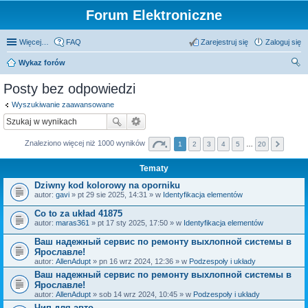
Forum Elektroniczne
Więcej…
FAQ
Zarejestruj się
Zaloguj się
Wykaz forów
zu
Posty bez odpowiedzi
kaj
Wyszukiwanie zaawansowane
Znaleziono więcej niż 1000 wyników
1
2
3
4
5
…
20
Tematy
Dziwny kod kolorowy na oporniku
autor:
gavi
» pt 29 sie 2025, 14:31 » w
Identyfikacja elementów
Co to za układ 41875
autor:
maras361
» pt 17 sty 2025, 17:50 » w
Identyfikacja elementów
Ваш надежный сервис по ремонту выхлопной системы в
Ярославле!
autor:
AllenAdupt
» pn 16 wrz 2024, 12:36 » w
Podzespoły i układy
Ваш надежный сервис по ремонту выхлопной системы в
Ярославле!
autor:
AllenAdupt
» sob 14 wrz 2024, 10:45 » w
Podzespoły i układy
Чип для авто