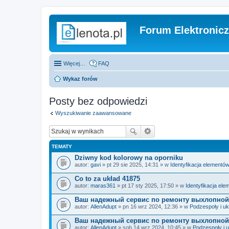
Forum Elektronic
Więcej…
FAQ
Wykaz forów
Posty bez odpowiedzi
Wyszukiwanie zaawansowane
TEMATY
Dziwny kod kolorowy na oporniku
autor:
gavi
» pt 29 sie 2025, 14:31 » w
Identyfikacja elementó
Co to za układ 41875
autor:
maras361
» pt 17 sty 2025, 17:50 » w
Identyfikacja el
Ваш надежный сервис по ремонту выхлопной
autor:
AllenAdupt
» pn 16 wrz 2024, 12:36 » w
Podzespoły i uk
Ваш надежный сервис по ремонту выхлопной
autor:
AllenAdupt
» sob 14 wrz 2024, 10:45 » w
Podzespoły i 