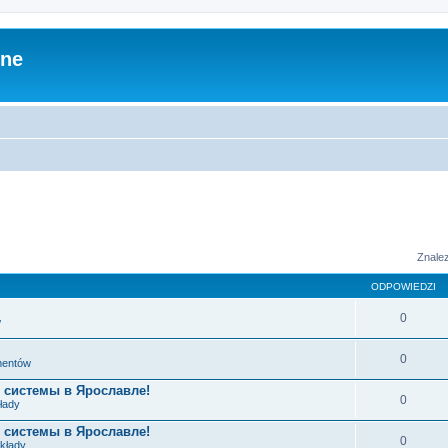
zne
Znale
ODPOWIEDZI
0
w
0
ementów
 системы в Ярославле!
0
łady
 системы в Ярославле!
0
układy