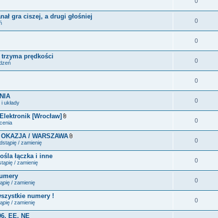
0
ał gra ciszej, a drugi głośniej
0
ń
0
e trzyma prędkości
0
ądzeń
0
NIA
0
i układy
 Elektronik [Wrocław]
0
Z
ecenia
a
ł
 OKAZJA / WARSZAWA
ą
0
Z
stąpię / zamienię
c
a
z
ł
ośla łączka i inne
n
ą
0
i
tąpię / zamienię
c
k
z
i
numery
n
0
i
ąpię / zamienię
k
i
wszystkie numery !
0
ąpię / zamienię
06, EE, NE