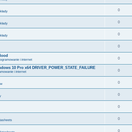
0
układy
0
układy
0
układy
0
lood
0
ogramowanie i internet
 Windows 10 Pro x64 DRIVER_POWER_STATE_FAILURE
0
mowanie i internet
0
ów
0
y
0
0
tasheets
0
datasheets