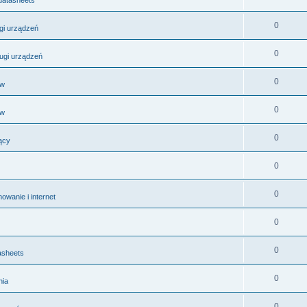
0
ugi urządzeń
0
ługi urządzeń
0
ów
0
ów
0
ący
0
0
wanie i internet
0
0
asheets
0
nia
0