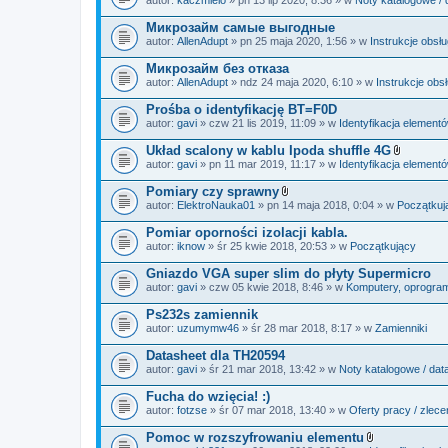
c
a
z
ł
Микрозайм самые выгодные
n
ą
i
autor:
AllenAdupt
» pn 25 maja 2020, 1:56 » w
Instrukcje obsł
c
k
z
i
Микрозайм без отказа
n
i
autor:
AllenAdupt
» ndz 24 maja 2020, 6:10 » w
Instrukcje obs
k
i
Prośba o identyfikację BT=F0D
autor:
gavi
» czw 21 lis 2019, 11:09 » w
Identyfikacja element
Układ scalony w kablu Ipoda shuffle 4G
Z
autor:
gavi
» pn 11 mar 2019, 11:17 » w
Identyfikacja element
a
ł
Pomiary czy sprawny
ą
Z
autor:
ElektroNauka01
» pn 14 maja 2018, 0:04 » w
Początkuj
c
a
z
ł
Pomiar oporności izolacji kabla.
n
ą
i
autor:
iknow
» śr 25 kwie 2018, 20:53 » w
Początkujący
c
k
z
i
Gniazdo VGA super slim do płyty Supermicro
n
i
autor:
gavi
» czw 05 kwie 2018, 8:46 » w
Komputery, oprogramo
k
i
Ps232s zamiennik
autor:
uzumymw46
» śr 28 mar 2018, 8:17 » w
Zamienniki
Datasheet dla TH20594
autor:
gavi
» śr 21 mar 2018, 13:42 » w
Noty katalogowe / dat
Fucha do wzięcia! :)
autor:
fotzse
» śr 07 mar 2018, 13:40 » w
Oferty pracy / zlece
Pomoc w rozszyfrowaniu elementu
Z