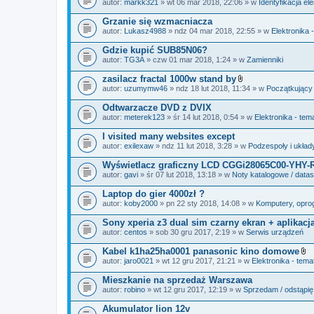
autor:
markk321
» wt 06 mar 2018, 22:06 » w
Identyfikacja e
a
ł
Grzanie się wzmacniacza
ą
autor:
Lukasz4988
» ndz 04 mar 2018, 22:55 » w
Elektronika 
c
z
Gdzie kupić SUB85N06?
n
i
autor:
TG3A
» czw 01 mar 2018, 1:24 » w
Zamienniki
k
i
zasilacz fractal 1000w stand by
Z
autor:
uzumymw46
» ndz 18 lut 2018, 11:34 » w
Początkujący
a
ł
Odtwarzacze DVD z DVIX
ą
autor:
meterek123
» śr 14 lut 2018, 0:54 » w
Elektronika - tem
c
z
I visited many websites except
n
i
autor:
exilexaw
» ndz 11 lut 2018, 3:28 » w
Podzespoły i układ
k
i
Wyświetlacz graficzny LCD CGGi28065C00-YHY-
autor:
gavi
» śr 07 lut 2018, 13:18 » w
Noty katalogowe / data
Laptop do gier 4000zł ?
autor:
koby2000
» pn 22 sty 2018, 14:08 » w
Komputery, oprog
Sony xperia z3 dual sim czarny ekran + aplikacj
autor:
centos
» sob 30 gru 2017, 2:19 » w
Serwis urządzeń
Kabel k1ha25ha0001 panasonic kino domowe
Z
autor:
jaro0021
» wt 12 gru 2017, 21:21 » w
Elektronika - tema
a
ł
Mieszkanie na sprzedaż Warszawa
ą
autor:
robino
» wt 12 gru 2017, 12:19 » w
Sprzedam / odstąpię
c
z
Akumulator lion 12v
n