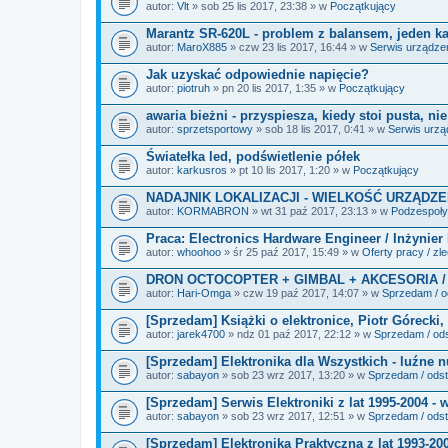
i
autor:
Vlt
» sob 25 lis 2017, 23:38 » w
Początkujący
k
i
Marantz SR-620L - problem z balansem, jeden kan
autor:
MaroX885
» czw 23 lis 2017, 16:44 » w
Serwis urządze
Jak uzyskać odpowiednie napięcie?
autor:
piotruh
» pn 20 lis 2017, 1:35 » w
Początkujący
awaria bieżni - przyspiesza, kiedy stoi pusta, ni
autor:
sprzetsportowy
» sob 18 lis 2017, 0:41 » w
Serwis urz
Światełka led, podświetlenie półek
autor:
karkusros
» pt 10 lis 2017, 1:20 » w
Początkujący
NADAJNIK LOKALIZACJI - WIELKOŚĆ URZĄDZE
autor:
KORMABRON
» wt 31 paź 2017, 23:13 » w
Podzespoły 
Praca: Electronics Hardware Engineer / Inżynier
autor:
whoohoo
» śr 25 paź 2017, 15:49 » w
Oferty pracy / zl
DRON OCTOCOPTER + GIMBAL + AKCESORIA /
autor:
Hari-Omga
» czw 19 paź 2017, 14:07 » w
Sprzedam / od
[Sprzedam] Książki o elektronice, Piotr Górecki, 
autor:
jarek4700
» ndz 01 paź 2017, 22:12 » w
Sprzedam / ods
[Sprzedam] Elektronika dla Wszystkich - luźne 
autor:
sabayon
» sob 23 wrz 2017, 13:20 » w
Sprzedam / odst
[Sprzedam] Serwis Elektroniki z lat 1995-2004 - 
autor:
sabayon
» sob 23 wrz 2017, 12:51 » w
Sprzedam / odst
[Sprzedam] Elektronika Praktyczna z lat 1993-20