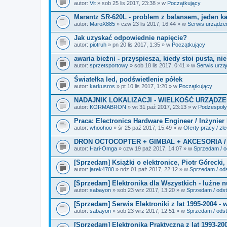
i
autor:
Vlt
» sob 25 lis 2017, 23:38 » w
Początkujący
k
i
Marantz SR-620L - problem z balansem, jeden kan
autor:
MaroX885
» czw 23 lis 2017, 16:44 » w
Serwis urządze
Jak uzyskać odpowiednie napięcie?
autor:
piotruh
» pn 20 lis 2017, 1:35 » w
Początkujący
awaria bieżni - przyspiesza, kiedy stoi pusta, ni
autor:
sprzetsportowy
» sob 18 lis 2017, 0:41 » w
Serwis urz
Światełka led, podświetlenie półek
autor:
karkusros
» pt 10 lis 2017, 1:20 » w
Początkujący
NADAJNIK LOKALIZACJI - WIELKOŚĆ URZĄDZE
autor:
KORMABRON
» wt 31 paź 2017, 23:13 » w
Podzespoły 
Praca: Electronics Hardware Engineer / Inżynier
autor:
whoohoo
» śr 25 paź 2017, 15:49 » w
Oferty pracy / zl
DRON OCTOCOPTER + GIMBAL + AKCESORIA /
autor:
Hari-Omga
» czw 19 paź 2017, 14:07 » w
Sprzedam / od
[Sprzedam] Książki o elektronice, Piotr Górecki, 
autor:
jarek4700
» ndz 01 paź 2017, 22:12 » w
Sprzedam / ods
[Sprzedam] Elektronika dla Wszystkich - luźne 
autor:
sabayon
» sob 23 wrz 2017, 13:20 » w
Sprzedam / odst
[Sprzedam] Serwis Elektroniki z lat 1995-2004 - 
autor:
sabayon
» sob 23 wrz 2017, 12:51 » w
Sprzedam / odst
[Sprzedam] Elektronika Praktyczna z lat 1993-20