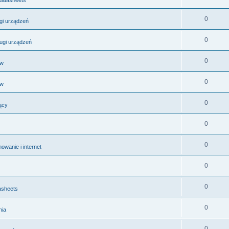
0
ugi urządzeń
0
ługi urządzeń
0
ów
0
ów
0
ący
0
0
wanie i internet
0
0
asheets
0
nia
0