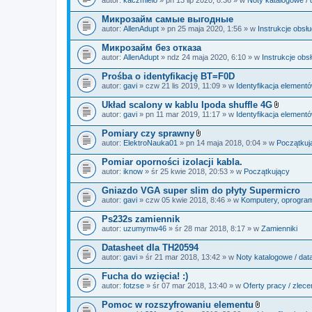
c
a
z
ł
Микрозайм самые выгодные
n
ą
i
autor:
AllenAdupt
» pn 25 maja 2020, 1:56 » w
Instrukcje obsł
c
k
z
i
Микрозайм без отказа
n
i
autor:
AllenAdupt
» ndz 24 maja 2020, 6:10 » w
Instrukcje obs
k
i
Prośba o identyfikację BT=F0D
autor:
gavi
» czw 21 lis 2019, 11:09 » w
Identyfikacja element
Układ scalony w kablu Ipoda shuffle 4G
Z
autor:
gavi
» pn 11 mar 2019, 11:17 » w
Identyfikacja element
a
ł
Pomiary czy sprawny
ą
Z
autor:
ElektroNauka01
» pn 14 maja 2018, 0:04 » w
Początkuj
c
a
z
ł
Pomiar oporności izolacji kabla.
n
ą
i
autor:
iknow
» śr 25 kwie 2018, 20:53 » w
Początkujący
c
k
z
i
Gniazdo VGA super slim do płyty Supermicro
n
i
autor:
gavi
» czw 05 kwie 2018, 8:46 » w
Komputery, oprogramo
k
i
Ps232s zamiennik
autor:
uzumymw46
» śr 28 mar 2018, 8:17 » w
Zamienniki
Datasheet dla TH20594
autor:
gavi
» śr 21 mar 2018, 13:42 » w
Noty katalogowe / dat
Fucha do wzięcia! :)
autor:
fotzse
» śr 07 mar 2018, 13:40 » w
Oferty pracy / zlece
Pomoc w rozszyfrowaniu elementu
Z