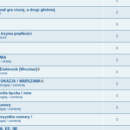
0
ał gra ciszej, a drugi głośniej
0
ń
0
e trzyma prędkości
0
ądzeń
0
NIA
0
i układy
 Elektronik [Wrocław]
0
Z
ecenia
a
ł
 OKAZJA / WARSZAWA
ą
0
Z
stąpię / zamienię
c
a
z
ł
ośla łączka i inne
n
ą
0
i
tąpię / zamienię
c
k
z
i
numery
n
0
i
ąpię / zamienię
k
i
wszystkie numery !
0
ąpię / zamienię
06, EE, NE