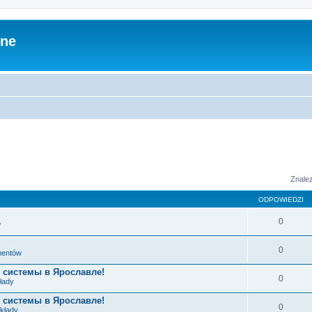
zne
Znale
ODPOWIEDZI
0
w
0
ementów
 системы в Ярославле!
0
łady
 системы в Ярославле!
0
układy