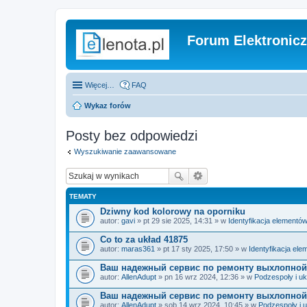
Forum Elektronic
Więcej…
FAQ
Wykaz forów
Posty bez odpowiedzi
Wyszukiwanie zaawansowane
TEMATY
Dziwny kod kolorowy na oporniku
autor:
gavi
» pt 29 sie 2025, 14:31 » w
Identyfikacja elementó
Co to za układ 41875
autor:
maras361
» pt 17 sty 2025, 17:50 » w
Identyfikacja el
Ваш надежный сервис по ремонту выхлопной
autor:
AllenAdupt
» pn 16 wrz 2024, 12:36 » w
Podzespoły i uk
Ваш надежный сервис по ремонту выхлопной
autor:
AllenAdupt
» sob 14 wrz 2024, 10:45 » w
Podzespoły i 