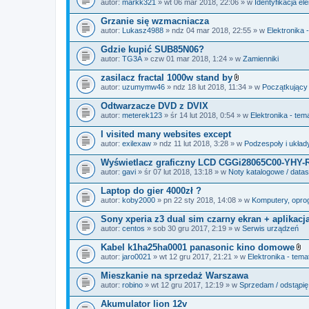
autor:
markk321
» wt 06 mar 2018, 22:06 » w
Identyfikacja e
a
ł
Grzanie się wzmacniacza
ą
autor:
Lukasz4988
» ndz 04 mar 2018, 22:55 » w
Elektronika 
c
z
Gdzie kupić SUB85N06?
n
i
autor:
TG3A
» czw 01 mar 2018, 1:24 » w
Zamienniki
k
i
zasilacz fractal 1000w stand by
Z
autor:
uzumymw46
» ndz 18 lut 2018, 11:34 » w
Początkujący
a
ł
Odtwarzacze DVD z DVIX
ą
autor:
meterek123
» śr 14 lut 2018, 0:54 » w
Elektronika - tem
c
z
I visited many websites except
n
i
autor:
exilexaw
» ndz 11 lut 2018, 3:28 » w
Podzespoły i układ
k
i
Wyświetlacz graficzny LCD CGGi28065C00-YHY-
autor:
gavi
» śr 07 lut 2018, 13:18 » w
Noty katalogowe / data
Laptop do gier 4000zł ?
autor:
koby2000
» pn 22 sty 2018, 14:08 » w
Komputery, oprog
Sony xperia z3 dual sim czarny ekran + aplikacj
autor:
centos
» sob 30 gru 2017, 2:19 » w
Serwis urządzeń
Kabel k1ha25ha0001 panasonic kino domowe
Z
autor:
jaro0021
» wt 12 gru 2017, 21:21 » w
Elektronika - tema
a
ł
Mieszkanie na sprzedaż Warszawa
ą
autor:
robino
» wt 12 gru 2017, 12:19 » w
Sprzedam / odstąpię
c
z
Akumulator lion 12v
n