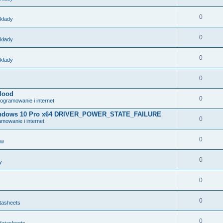
0
układy
0
układy
0
układy
0
lood
0
ogramowanie i internet
 Windows 10 Pro x64 DRIVER_POWER_STATE_FAILURE
0
mowanie i internet
0
ów
0
y
0
0
tasheets
0
datasheets