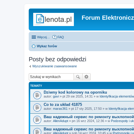
Forum Elektronic
Więcej…
FAQ
Wykaz forów
Posty bez odpowiedzi
Wyszukiwanie zaawansowane
TEMATY
Dziwny kod kolorowy na oporniku
autor:
gavi
» pt 29 sie 2025, 14:31 » w
Identyfikacja elementó
Co to za układ 41875
autor:
maras361
» pt 17 sty 2025, 17:50 » w
Identyfikacja el
Ваш надежный сервис по ремонту выхлопной
autor:
AllenAdupt
» pn 16 wrz 2024, 12:36 » w
Podzespoły i uk
Ваш надежный сервис по ремонту выхлопной
autor:
AllenAdupt
» sob 14 wrz 2024, 10:45 » w
Podzespoły i 