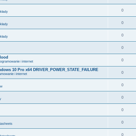
0
układy
0
układy
0
układy
0
lood
0
ogramowanie i internet
 Windows 10 Pro x64 DRIVER_POWER_STATE_FAILURE
0
mowanie i internet
0
ów
0
y
0
0
tasheets
0
datasheets