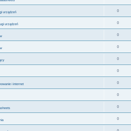
0
ugi urządzeń
0
ługi urządzeń
0
ów
0
ów
0
ący
0
0
wanie i internet
0
0
asheets
0
nia
0