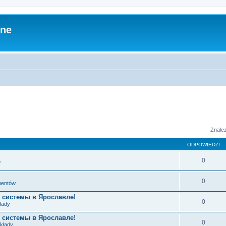
zne
Znale
ODPOWIEDZI
0
w
0
ementów
 системы в Ярославле!
0
łady
 системы в Ярославле!
0
układy