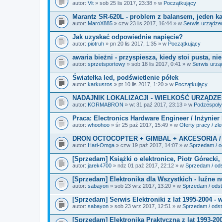
i
autor:
Vlt
» sob 25 lis 2017, 23:38 » w
Początkujący
k
i
Marantz SR-620L - problem z balansem, jeden kan
autor:
MaroX885
» czw 23 lis 2017, 16:44 » w
Serwis urządze
Jak uzyskać odpowiednie napięcie?
autor:
piotruh
» pn 20 lis 2017, 1:35 » w
Początkujący
awaria bieżni - przyspiesza, kiedy stoi pusta, ni
autor:
sprzetsportowy
» sob 18 lis 2017, 0:41 » w
Serwis urz
Światełka led, podświetlenie półek
autor:
karkusros
» pt 10 lis 2017, 1:20 » w
Początkujący
NADAJNIK LOKALIZACJI - WIELKOŚĆ URZĄDZE
autor:
KORMABRON
» wt 31 paź 2017, 23:13 » w
Podzespoły 
Praca: Electronics Hardware Engineer / Inżynier
autor:
whoohoo
» śr 25 paź 2017, 15:49 » w
Oferty pracy / zl
DRON OCTOCOPTER + GIMBAL + AKCESORIA /
autor:
Hari-Omga
» czw 19 paź 2017, 14:07 » w
Sprzedam / od
[Sprzedam] Książki o elektronice, Piotr Górecki, 
autor:
jarek4700
» ndz 01 paź 2017, 22:12 » w
Sprzedam / ods
[Sprzedam] Elektronika dla Wszystkich - luźne 
autor:
sabayon
» sob 23 wrz 2017, 13:20 » w
Sprzedam / odst
[Sprzedam] Serwis Elektroniki z lat 1995-2004 - 
autor:
sabayon
» sob 23 wrz 2017, 12:51 » w
Sprzedam / odst
[Sprzedam] Elektronika Praktyczna z lat 1993-20