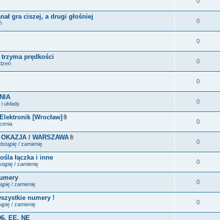
0
ał gra ciszej, a drugi głośniej
0
ń
0
e trzyma prędkości
0
ądzeń
0
NIA
0
i układy
 Elektronik [Wrocław]
0
Z
ecenia
a
ł
 OKAZJA / WARSZAWA
ą
0
Z
stąpię / zamienię
c
a
z
ł
ośla łączka i inne
n
ą
0
i
tąpię / zamienię
c
k
z
i
numery
n
0
i
ąpię / zamienię
k
i
wszystkie numery !
0
ąpię / zamienię
06, EE, NE