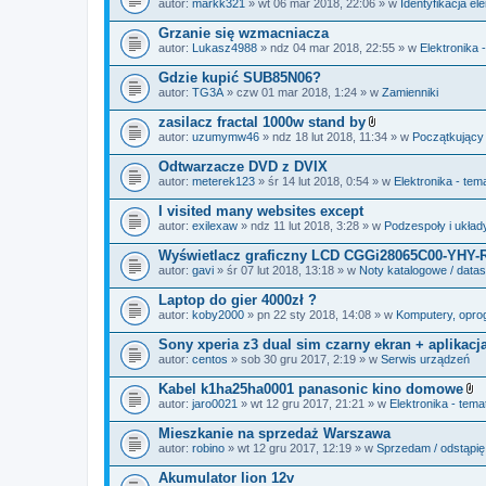
autor:
markk321
» wt 06 mar 2018, 22:06 » w
Identyfikacja e
a
ł
Grzanie się wzmacniacza
ą
autor:
Lukasz4988
» ndz 04 mar 2018, 22:55 » w
Elektronika 
c
z
Gdzie kupić SUB85N06?
n
i
autor:
TG3A
» czw 01 mar 2018, 1:24 » w
Zamienniki
k
i
zasilacz fractal 1000w stand by
Z
autor:
uzumymw46
» ndz 18 lut 2018, 11:34 » w
Początkujący
a
ł
Odtwarzacze DVD z DVIX
ą
autor:
meterek123
» śr 14 lut 2018, 0:54 » w
Elektronika - tem
c
z
I visited many websites except
n
i
autor:
exilexaw
» ndz 11 lut 2018, 3:28 » w
Podzespoły i układ
k
i
Wyświetlacz graficzny LCD CGGi28065C00-YHY-
autor:
gavi
» śr 07 lut 2018, 13:18 » w
Noty katalogowe / data
Laptop do gier 4000zł ?
autor:
koby2000
» pn 22 sty 2018, 14:08 » w
Komputery, oprog
Sony xperia z3 dual sim czarny ekran + aplikacj
autor:
centos
» sob 30 gru 2017, 2:19 » w
Serwis urządzeń
Kabel k1ha25ha0001 panasonic kino domowe
Z
autor:
jaro0021
» wt 12 gru 2017, 21:21 » w
Elektronika - tema
a
ł
Mieszkanie na sprzedaż Warszawa
ą
autor:
robino
» wt 12 gru 2017, 12:19 » w
Sprzedam / odstąpię
c
z
Akumulator lion 12v
n