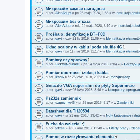
c
a
z
ł
Микрозайм самые выгодные
n
ą
i
autor:
AllenAdupt
» pn 25 maja 2020, 1:56 » w
Instrukcje obsł
c
k
z
i
Микрозайм без отказа
n
i
autor:
AllenAdupt
» ndz 24 maja 2020, 6:10 » w
Instrukcje obs
k
i
Prośba o identyfikację BT=F0D
autor:
gavi
» czw 21 lis 2019, 11:09 » w
Identyfikacja element
Układ scalony w kablu Ipoda shuffle 4G
Z
autor:
gavi
» pn 11 mar 2019, 11:17 » w
Identyfikacja element
a
ł
Pomiary czy sprawny
ą
Z
autor:
ElektroNauka01
» pn 14 maja 2018, 0:04 » w
Początkuj
c
a
z
ł
Pomiar oporności izolacji kabla.
n
ą
i
autor:
iknow
» śr 25 kwie 2018, 20:53 » w
Początkujący
c
k
z
i
Gniazdo VGA super slim do płyty Supermicro
n
i
autor:
gavi
» czw 05 kwie 2018, 8:46 » w
Komputery, oprogramo
k
i
Ps232s zamiennik
autor:
uzumymw46
» śr 28 mar 2018, 8:17 » w
Zamienniki
Datasheet dla TH20594
autor:
gavi
» śr 21 mar 2018, 13:42 » w
Noty katalogowe / dat
Fucha do wzięcia! :)
autor:
fotzse
» śr 07 mar 2018, 13:40 » w
Oferty pracy / zlece
Pomoc w rozszyfrowaniu elementu
Z