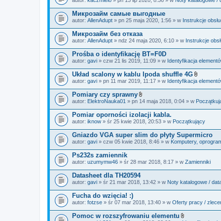
c
a
z
ł
Микрозайм самые выгодные
n
ą
i
autor:
AllenAdupt
» pn 25 maja 2020, 1:56 » w
Instrukcje obsł
c
k
z
i
Микрозайм без отказа
n
i
autor:
AllenAdupt
» ndz 24 maja 2020, 6:10 » w
Instrukcje obs
k
i
Prośba o identyfikację BT=F0D
autor:
gavi
» czw 21 lis 2019, 11:09 » w
Identyfikacja element
Układ scalony w kablu Ipoda shuffle 4G
Z
autor:
gavi
» pn 11 mar 2019, 11:17 » w
Identyfikacja element
a
ł
Pomiary czy sprawny
ą
Z
autor:
ElektroNauka01
» pn 14 maja 2018, 0:04 » w
Początkuj
c
a
z
ł
Pomiar oporności izolacji kabla.
n
ą
i
autor:
iknow
» śr 25 kwie 2018, 20:53 » w
Początkujący
c
k
z
i
Gniazdo VGA super slim do płyty Supermicro
n
i
autor:
gavi
» czw 05 kwie 2018, 8:46 » w
Komputery, oprogramo
k
i
Ps232s zamiennik
autor:
uzumymw46
» śr 28 mar 2018, 8:17 » w
Zamienniki
Datasheet dla TH20594
autor:
gavi
» śr 21 mar 2018, 13:42 » w
Noty katalogowe / dat
Fucha do wzięcia! :)
autor:
fotzse
» śr 07 mar 2018, 13:40 » w
Oferty pracy / zlece
Pomoc w rozszyfrowaniu elementu
Z