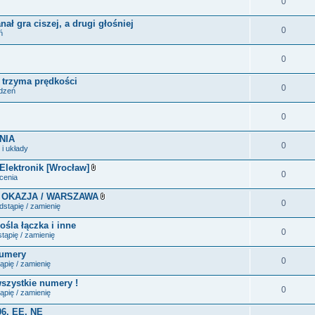
0
ał gra ciszej, a drugi głośniej
0
ń
0
e trzyma prędkości
0
ądzeń
0
NIA
0
i układy
 Elektronik [Wrocław]
0
Z
ecenia
a
ł
 OKAZJA / WARSZAWA
ą
0
Z
stąpię / zamienię
c
a
z
ł
ośla łączka i inne
n
ą
0
i
tąpię / zamienię
c
k
z
i
numery
n
0
i
ąpię / zamienię
k
i
wszystkie numery !
0
ąpię / zamienię
06, EE, NE