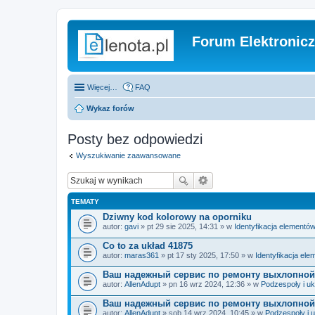
Forum Elektronic
Więcej…
FAQ
Wykaz forów
Posty bez odpowiedzi
Wyszukiwanie zaawansowane
TEMATY
Dziwny kod kolorowy na oporniku
autor:
gavi
» pt 29 sie 2025, 14:31 » w
Identyfikacja elementó
Co to za układ 41875
autor:
maras361
» pt 17 sty 2025, 17:50 » w
Identyfikacja el
Ваш надежный сервис по ремонту выхлопной
autor:
AllenAdupt
» pn 16 wrz 2024, 12:36 » w
Podzespoły i uk
Ваш надежный сервис по ремонту выхлопной
autor:
AllenAdupt
» sob 14 wrz 2024, 10:45 » w
Podzespoły i 