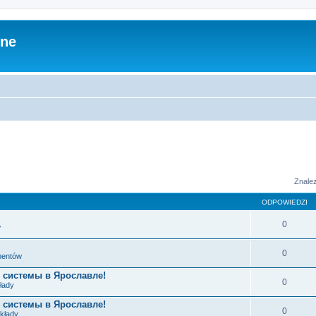
zne
Znale
ODPOWIEDZI
0
w
0
ementów
 системы в Ярославле!
0
łady
 системы в Ярославле!
0
układy