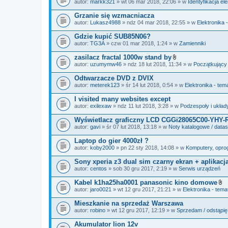
autor:
markk321
» wt 06 mar 2018, 22:06 » w
Identyfikacja e
a
ł
Grzanie się wzmacniacza
ą
autor:
Lukasz4988
» ndz 04 mar 2018, 22:55 » w
Elektronika 
c
z
Gdzie kupić SUB85N06?
n
i
autor:
TG3A
» czw 01 mar 2018, 1:24 » w
Zamienniki
k
i
zasilacz fractal 1000w stand by
Z
autor:
uzumymw46
» ndz 18 lut 2018, 11:34 » w
Początkujący
a
ł
Odtwarzacze DVD z DVIX
ą
autor:
meterek123
» śr 14 lut 2018, 0:54 » w
Elektronika - tem
c
z
I visited many websites except
n
i
autor:
exilexaw
» ndz 11 lut 2018, 3:28 » w
Podzespoły i układ
k
i
Wyświetlacz graficzny LCD CGGi28065C00-YHY-
autor:
gavi
» śr 07 lut 2018, 13:18 » w
Noty katalogowe / data
Laptop do gier 4000zł ?
autor:
koby2000
» pn 22 sty 2018, 14:08 » w
Komputery, oprog
Sony xperia z3 dual sim czarny ekran + aplikacj
autor:
centos
» sob 30 gru 2017, 2:19 » w
Serwis urządzeń
Kabel k1ha25ha0001 panasonic kino domowe
Z
autor:
jaro0021
» wt 12 gru 2017, 21:21 » w
Elektronika - tema
a
ł
Mieszkanie na sprzedaż Warszawa
ą
autor:
robino
» wt 12 gru 2017, 12:19 » w
Sprzedam / odstąpię
c
z
Akumulator lion 12v
n