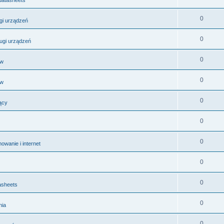
0
ugi urządzeń
0
ługi urządzeń
0
ów
0
ów
0
ący
0
0
wanie i internet
0
0
asheets
0
nia
0