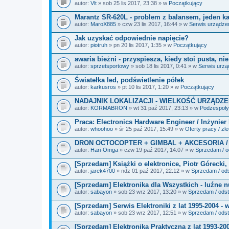
i
autor:
Vlt
» sob 25 lis 2017, 23:38 » w
Początkujący
k
i
Marantz SR-620L - problem z balansem, jeden kan
autor:
MaroX885
» czw 23 lis 2017, 16:44 » w
Serwis urządze
Jak uzyskać odpowiednie napięcie?
autor:
piotruh
» pn 20 lis 2017, 1:35 » w
Początkujący
awaria bieżni - przyspiesza, kiedy stoi pusta, ni
autor:
sprzetsportowy
» sob 18 lis 2017, 0:41 » w
Serwis urz
Światełka led, podświetlenie półek
autor:
karkusros
» pt 10 lis 2017, 1:20 » w
Początkujący
NADAJNIK LOKALIZACJI - WIELKOŚĆ URZĄDZE
autor:
KORMABRON
» wt 31 paź 2017, 23:13 » w
Podzespoły 
Praca: Electronics Hardware Engineer / Inżynier
autor:
whoohoo
» śr 25 paź 2017, 15:49 » w
Oferty pracy / zl
DRON OCTOCOPTER + GIMBAL + AKCESORIA /
autor:
Hari-Omga
» czw 19 paź 2017, 14:07 » w
Sprzedam / od
[Sprzedam] Książki o elektronice, Piotr Górecki, 
autor:
jarek4700
» ndz 01 paź 2017, 22:12 » w
Sprzedam / ods
[Sprzedam] Elektronika dla Wszystkich - luźne 
autor:
sabayon
» sob 23 wrz 2017, 13:20 » w
Sprzedam / odst
[Sprzedam] Serwis Elektroniki z lat 1995-2004 - 
autor:
sabayon
» sob 23 wrz 2017, 12:51 » w
Sprzedam / odst
[Sprzedam] Elektronika Praktyczna z lat 1993-20