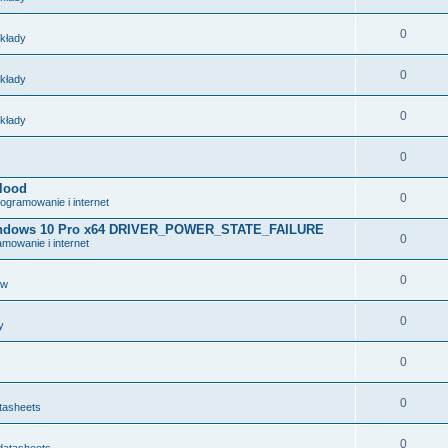
0
układy
0
układy
0
układy
0
lood
0
ogramowanie i internet
 Windows 10 Pro x64 DRIVER_POWER_STATE_FAILURE
0
mowanie i internet
0
ów
0
y
0
0
tasheets
0
datasheets