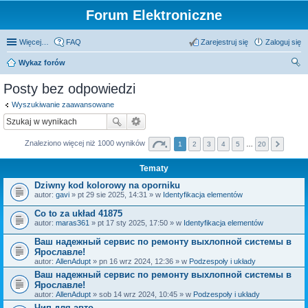
Forum Elektroniczne
Więcej…
FAQ
Zarejestruj się
Zaloguj się
Wykaz forów
zu
Posty bez odpowiedzi
kaj
Wyszukiwanie zaawansowane
Znaleziono więcej niż 1000 wyników
1
2
3
4
5
…
20
Tematy
Dziwny kod kolorowy na oporniku
autor:
gavi
» pt 29 sie 2025, 14:31 » w
Identyfikacja elementów
Co to za układ 41875
autor:
maras361
» pt 17 sty 2025, 17:50 » w
Identyfikacja elementów
Ваш надежный сервис по ремонту выхлопной системы в
Ярославле!
autor:
AllenAdupt
» pn 16 wrz 2024, 12:36 » w
Podzespoły i układy
Ваш надежный сервис по ремонту выхлопной системы в
Ярославле!
autor:
AllenAdupt
» sob 14 wrz 2024, 10:45 » w
Podzespoły i układy
Чип для авто