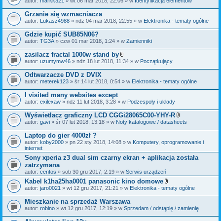
autor:
markk321
» wt 06 mar 2018, 22:06 » w
Identyfikacja elementów
a
ł
Grzanie się wzmacniacza
ą
autor:
Lukasz4988
» ndz 04 mar 2018, 22:55 » w
Elektronika - tematy ogólne
c
z
Gdzie kupić SUB85N06?
n
i
autor:
TG3A
» czw 01 mar 2018, 1:24 » w
Zamienniki
k
i
zasilacz fractal 1000w stand by
Z
autor:
uzumymw46
» ndz 18 lut 2018, 11:34 » w
Początkujący
a
ł
Odtwarzacze DVD z DVIX
ą
autor:
meterek123
» śr 14 lut 2018, 0:54 » w
Elektronika - tematy ogólne
c
z
I visited many websites except
n
i
autor:
exilexaw
» ndz 11 lut 2018, 3:28 » w
Podzespoły i układy
k
i
Wyświetlacz graficzny LCD CGGi28065C00-YHY-R
Z
autor:
gavi
» śr 07 lut 2018, 13:18 » w
Noty katalogowe / datasheets
a
ł
Laptop do gier 4000zł ?
ą
autor:
koby2000
» pn 22 sty 2018, 14:08 » w
Komputery, oprogramowanie i
c
internet
z
n
Sony xperia z3 dual sim czarny ekran + aplikacja została
i
zatrzymana
k
autor:
centos
» sob 30 gru 2017, 2:19 » w
Serwis urządzeń
i
Kabel k1ha25ha0001 panasonic kino domowe
Z
autor:
jaro0021
» wt 12 gru 2017, 21:21 » w
Elektronika - tematy ogólne
a
ł
Mieszkanie na sprzedaż Warszawa
ą
autor:
robino
» wt 12 gru 2017, 12:19 » w
Sprzedam / odstąpię / zamienię
c
z