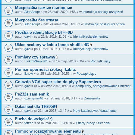
c
a
z
ł
Микрозайм самые выгодные
n
ą
i
autor:
AllenAdupt
» pn 25 maja 2020, 1:56 » w
Instrukcje obsługi urządzeń
c
k
z
i
Микрозайм без отказа
n
i
autor:
AllenAdupt
» ndz 24 maja 2020, 6:10 » w
Instrukcje obsługi urządzeń
k
i
Prośba o identyfikację BT=F0D
autor:
gavi
» czw 21 lis 2019, 11:09 » w
Identyfikacja elementów
Układ scalony w kablu Ipoda shuffle 4G
Z
autor:
gavi
» pn 11 mar 2019, 11:17 » w
Identyfikacja elementów
a
ł
Pomiary czy sprawny
ą
Z
autor:
ElektroNauka01
» pn 14 maja 2018, 0:04 » w
Początkujący
c
a
z
ł
Pomiar oporności izolacji kabla.
n
ą
i
autor:
iknow
» śr 25 kwie 2018, 20:53 » w
Początkujący
c
k
z
i
Gniazdo VGA super slim do płyty Supermicro
n
i
autor:
gavi
» czw 05 kwie 2018, 8:46 » w
Komputery, oprogramowanie i internet
k
i
Ps232s zamiennik
autor:
uzumymw46
» śr 28 mar 2018, 8:17 » w
Zamienniki
Datasheet dla TH20594
autor:
gavi
» śr 21 mar 2018, 13:42 » w
Noty katalogowe / datasheets
Fucha do wzięcia! :)
autor:
fotzse
» śr 07 mar 2018, 13:40 » w
Oferty pracy / zlecenia
Pomoc w rozszyfrowaniu elementu
Z