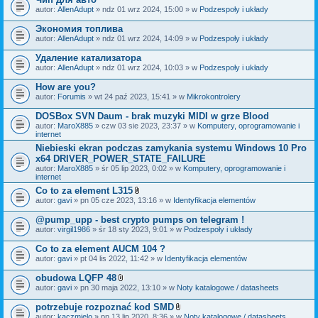
autor:
AllenAdupt
» ndz 01 wrz 2024, 15:00 » w
Podzespoły i układy
Экономия топлива
autor:
AllenAdupt
» ndz 01 wrz 2024, 14:09 » w
Podzespoły i układy
Удаление катализатора
autor:
AllenAdupt
» ndz 01 wrz 2024, 10:03 » w
Podzespoły i układy
How are you?
autor:
Forumis
» wt 24 paź 2023, 15:41 » w
Mikrokontrolery
DOSBox SVN Daum - brak muzyki MIDI w grze Blood
autor:
MaroX885
» czw 03 sie 2023, 23:37 » w
Komputery, oprogramowanie i
internet
Niebieski ekran podczas zamykania systemu Windows 10 Pro
x64 DRIVER_POWER_STATE_FAILURE
autor:
MaroX885
» śr 05 lip 2023, 0:02 » w
Komputery, oprogramowanie i
internet
Co to za element L315
Z
autor:
gavi
» pn 05 cze 2023, 13:16 » w
Identyfikacja elementów
a
ł
@pump_upp - best crypto pumps on telegram !
ą
autor:
virgil1986
» śr 18 sty 2023, 9:01 » w
Podzespoły i układy
c
z
Co to za element AUCM 104 ?
n
i
autor:
gavi
» pt 04 lis 2022, 11:42 » w
Identyfikacja elementów
k
i
obudowa LQFP 48
Z
autor:
gavi
» pn 30 maja 2022, 13:10 » w
Noty katalogowe / datasheets
a
ł
potrzebuje rozpoznać kod SMD
ą
Z
autor:
kaczmielo
» pn 13 lip 2020, 8:36 » w
Noty katalogowe / datasheets