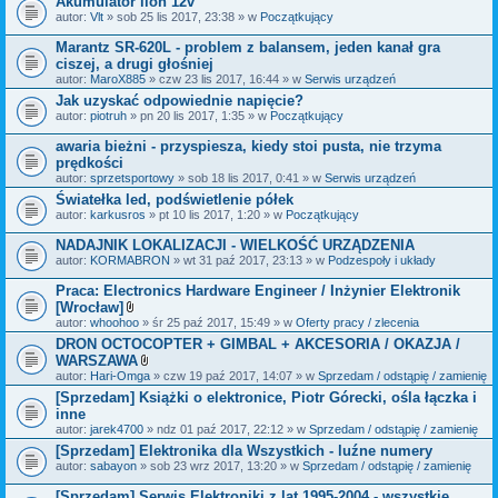
Akumulator lion 12v
n
i
autor:
Vlt
» sob 25 lis 2017, 23:38 » w
Początkujący
k
i
Marantz SR-620L - problem z balansem, jeden kanał gra
ciszej, a drugi głośniej
autor:
MaroX885
» czw 23 lis 2017, 16:44 » w
Serwis urządzeń
Jak uzyskać odpowiednie napięcie?
autor:
piotruh
» pn 20 lis 2017, 1:35 » w
Początkujący
awaria bieżni - przyspiesza, kiedy stoi pusta, nie trzyma
prędkości
autor:
sprzetsportowy
» sob 18 lis 2017, 0:41 » w
Serwis urządzeń
Światełka led, podświetlenie półek
autor:
karkusros
» pt 10 lis 2017, 1:20 » w
Początkujący
NADAJNIK LOKALIZACJI - WIELKOŚĆ URZĄDZENIA
autor:
KORMABRON
» wt 31 paź 2017, 23:13 » w
Podzespoły i układy
Praca: Electronics Hardware Engineer / Inżynier Elektronik
[Wrocław]
Z
autor:
whoohoo
» śr 25 paź 2017, 15:49 » w
Oferty pracy / zlecenia
a
DRON OCTOCOPTER + GIMBAL + AKCESORIA / OKAZJA /
ł
WARSZAWA
ą
c
Z
autor:
Hari-Omga
» czw 19 paź 2017, 14:07 » w
Sprzedam / odstąpię / zamienię
z
a
[Sprzedam] Książki o elektronice, Piotr Górecki, ośla łączka i
n
ł
inne
i
ą
k
c
autor:
jarek4700
» ndz 01 paź 2017, 22:12 » w
Sprzedam / odstąpię / zamienię
i
z
[Sprzedam] Elektronika dla Wszystkich - luźne numery
n
autor:
sabayon
» sob 23 wrz 2017, 13:20 » w
i
Sprzedam / odstąpię / zamienię
k
i
[Sprzedam] Serwis Elektroniki z lat 1995-2004 - wszystkie