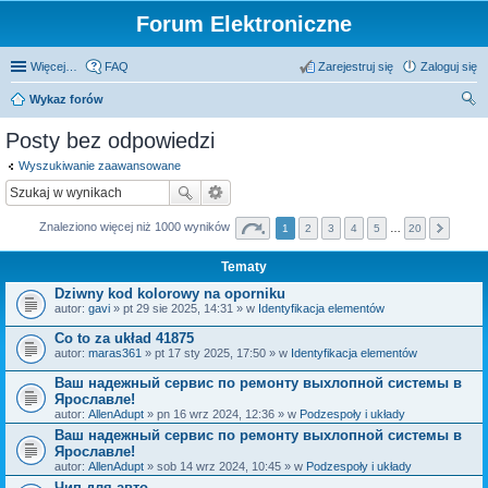
Forum Elektroniczne
Więcej…
FAQ
Zarejestruj się
Zaloguj się
Wykaz forów
zu
Posty bez odpowiedzi
kaj
Wyszukiwanie zaawansowane
Znaleziono więcej niż 1000 wyników
1
2
3
4
5
…
20
Tematy
Dziwny kod kolorowy na oporniku
autor:
gavi
» pt 29 sie 2025, 14:31 » w
Identyfikacja elementów
Co to za układ 41875
autor:
maras361
» pt 17 sty 2025, 17:50 » w
Identyfikacja elementów
Ваш надежный сервис по ремонту выхлопной системы в
Ярославле!
autor:
AllenAdupt
» pn 16 wrz 2024, 12:36 » w
Podzespoły i układy
Ваш надежный сервис по ремонту выхлопной системы в
Ярославле!
autor:
AllenAdupt
» sob 14 wrz 2024, 10:45 » w
Podzespoły i układy
Чип для авто