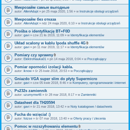
c
a
z
ł
Микрозайм самые выгодные
n
ą
i
autor:
AllenAdupt
» pn 25 maja 2020, 1:56 » w
Instrukcje obsługi urządzeń
c
k
z
i
Микрозайм без отказа
n
i
autor:
AllenAdupt
» ndz 24 maja 2020, 6:10 » w
Instrukcje obsługi urządzeń
k
i
Prośba o identyfikację BT=F0D
autor:
gavi
» czw 21 lis 2019, 11:09 » w
Identyfikacja elementów
Układ scalony w kablu Ipoda shuffle 4G
Z
autor:
gavi
» pn 11 mar 2019, 11:17 » w
Identyfikacja elementów
a
ł
Pomiary czy sprawny
ą
Z
autor:
ElektroNauka01
» pn 14 maja 2018, 0:04 » w
Początkujący
c
a
z
ł
Pomiar oporności izolacji kabla.
n
ą
i
autor:
iknow
» śr 25 kwie 2018, 20:53 » w
Początkujący
c
k
z
i
Gniazdo VGA super slim do płyty Supermicro
n
i
autor:
gavi
» czw 05 kwie 2018, 8:46 » w
Komputery, oprogramowanie i internet
k
i
Ps232s zamiennik
autor:
uzumymw46
» śr 28 mar 2018, 8:17 » w
Zamienniki
Datasheet dla TH20594
autor:
gavi
» śr 21 mar 2018, 13:42 » w
Noty katalogowe / datasheets
Fucha do wzięcia! :)
autor:
fotzse
» śr 07 mar 2018, 13:40 » w
Oferty pracy / zlecenia
Pomoc w rozszyfrowaniu elementu
Z