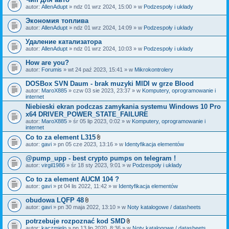
autor:
AllenAdupt
» ndz 01 wrz 2024, 15:00 » w
Podzespoły i układy
Экономия топлива
autor:
AllenAdupt
» ndz 01 wrz 2024, 14:09 » w
Podzespoły i układy
Удаление катализатора
autor:
AllenAdupt
» ndz 01 wrz 2024, 10:03 » w
Podzespoły i układy
How are you?
autor:
Forumis
» wt 24 paź 2023, 15:41 » w
Mikrokontrolery
DOSBox SVN Daum - brak muzyki MIDI w grze Blood
autor:
MaroX885
» czw 03 sie 2023, 23:37 » w
Komputery, oprogramowanie i
internet
Niebieski ekran podczas zamykania systemu Windows 10 Pro
x64 DRIVER_POWER_STATE_FAILURE
autor:
MaroX885
» śr 05 lip 2023, 0:02 » w
Komputery, oprogramowanie i
internet
Co to za element L315
Z
autor:
gavi
» pn 05 cze 2023, 13:16 » w
Identyfikacja elementów
a
ł
@pump_upp - best crypto pumps on telegram !
ą
autor:
virgil1986
» śr 18 sty 2023, 9:01 » w
Podzespoły i układy
c
z
Co to za element AUCM 104 ?
n
i
autor:
gavi
» pt 04 lis 2022, 11:42 » w
Identyfikacja elementów
k
i
obudowa LQFP 48
Z
autor:
gavi
» pn 30 maja 2022, 13:10 » w
Noty katalogowe / datasheets
a
ł
potrzebuje rozpoznać kod SMD
ą
Z
autor:
kaczmielo
» pn 13 lip 2020, 8:36 » w
Noty katalogowe / datasheets