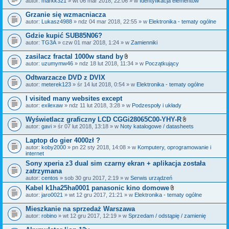
autor:
markk321
» wt 06 mar 2018, 22:06 » w
Identyfikacja elementów
a
ł
Grzanie się wzmacniacza
ą
autor:
Lukasz4988
» ndz 04 mar 2018, 22:55 » w
Elektronika - tematy ogólne
c
z
Gdzie kupić SUB85N06?
n
i
autor:
TG3A
» czw 01 mar 2018, 1:24 » w
Zamienniki
k
i
zasilacz fractal 1000w stand by
Z
autor:
uzumymw46
» ndz 18 lut 2018, 11:34 » w
Początkujący
a
ł
Odtwarzacze DVD z DVIX
ą
autor:
meterek123
» śr 14 lut 2018, 0:54 » w
Elektronika - tematy ogólne
c
z
I visited many websites except
n
i
autor:
exilexaw
» ndz 11 lut 2018, 3:28 » w
Podzespoły i układy
k
i
Wyświetlacz graficzny LCD CGGi28065C00-YHY-R
Z
autor:
gavi
» śr 07 lut 2018, 13:18 » w
Noty katalogowe / datasheets
a
ł
Laptop do gier 4000zł ?
ą
autor:
koby2000
» pn 22 sty 2018, 14:08 » w
Komputery, oprogramowanie i
c
internet
z
n
Sony xperia z3 dual sim czarny ekran + aplikacja została
i
zatrzymana
k
autor:
centos
» sob 30 gru 2017, 2:19 » w
Serwis urządzeń
i
Kabel k1ha25ha0001 panasonic kino domowe
Z
autor:
jaro0021
» wt 12 gru 2017, 21:21 » w
Elektronika - tematy ogólne
a
ł
Mieszkanie na sprzedaż Warszawa
ą
autor:
robino
» wt 12 gru 2017, 12:19 » w
Sprzedam / odstąpię / zamienię
c
z