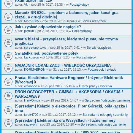
Akumulator lion 12v
n
i
autor:
Vlt
» sob 25 lis 2017, 23:38 » w
Początkujący
k
i
Marantz SR-620L - problem z balansem, jeden kanał gra
ciszej, a drugi głośniej
autor:
MaroX885
» czw 23 lis 2017, 16:44 » w
Serwis urządzeń
Jak uzyskać odpowiednie napięcie?
autor:
piotruh
» pn 20 lis 2017, 1:35 » w
Początkujący
awaria bieżni - przyspiesza, kiedy stoi pusta, nie trzyma
prędkości
autor:
sprzetsportowy
» sob 18 lis 2017, 0:41 » w
Serwis urządzeń
Światełka led, podświetlenie półek
autor:
karkusros
» pt 10 lis 2017, 1:20 » w
Początkujący
NADAJNIK LOKALIZACJI - WIELKOŚĆ URZĄDZENIA
autor:
KORMABRON
» wt 31 paź 2017, 23:13 » w
Podzespoły i układy
Praca: Electronics Hardware Engineer / Inżynier Elektronik
[Wrocław]
Z
autor:
whoohoo
» śr 25 paź 2017, 15:49 » w
Oferty pracy / zlecenia
a
DRON OCTOCOPTER + GIMBAL + AKCESORIA / OKAZJA /
ł
WARSZAWA
ą
c
Z
autor:
Hari-Omga
» czw 19 paź 2017, 14:07 » w
Sprzedam / odstąpię / zamienię
z
a
[Sprzedam] Książki o elektronice, Piotr Górecki, ośla łączka i
n
ł
inne
i
ą
k
c
autor:
jarek4700
» ndz 01 paź 2017, 22:12 » w
Sprzedam / odstąpię / zamienię
i
z
[Sprzedam] Elektronika dla Wszystkich - luźne numery
n
autor:
sabayon
» sob 23 wrz 2017, 13:20 » w
i
Sprzedam / odstąpię / zamienię
k
i
[Sprzedam] Serwis Elektroniki z lat 1995-2004 - wszystkie