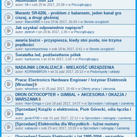
Akumulator lion 12v
n
i
autor:
Vlt
» sob 25 lis 2017, 23:38 » w
Początkujący
k
i
Marantz SR-620L - problem z balansem, jeden kanał gra
ciszej, a drugi głośniej
autor:
MaroX885
» czw 23 lis 2017, 16:44 » w
Serwis urządzeń
Jak uzyskać odpowiednie napięcie?
autor:
piotruh
» pn 20 lis 2017, 1:35 » w
Początkujący
awaria bieżni - przyspiesza, kiedy stoi pusta, nie trzyma
prędkości
autor:
sprzetsportowy
» sob 18 lis 2017, 0:41 » w
Serwis urządzeń
Światełka led, podświetlenie półek
autor:
karkusros
» pt 10 lis 2017, 1:20 » w
Początkujący
NADAJNIK LOKALIZACJI - WIELKOŚĆ URZĄDZENIA
autor:
KORMABRON
» wt 31 paź 2017, 23:13 » w
Podzespoły i układy
Praca: Electronics Hardware Engineer / Inżynier Elektronik
[Wrocław]
Z
autor:
whoohoo
» śr 25 paź 2017, 15:49 » w
Oferty pracy / zlecenia
a
DRON OCTOCOPTER + GIMBAL + AKCESORIA / OKAZJA /
ł
WARSZAWA
ą
c
Z
autor:
Hari-Omga
» czw 19 paź 2017, 14:07 » w
Sprzedam / odstąpię / zamienię
z
a
[Sprzedam] Książki o elektronice, Piotr Górecki, ośla łączka i
n
ł
inne
i
ą
k
c
autor:
jarek4700
» ndz 01 paź 2017, 22:12 » w
Sprzedam / odstąpię / zamienię
i
z
[Sprzedam] Elektronika dla Wszystkich - luźne numery
n
autor:
sabayon
» sob 23 wrz 2017, 13:20 » w
i
Sprzedam / odstąpię / zamienię
k
i
[Sprzedam] Serwis Elektroniki z lat 1995-2004 - wszystkie