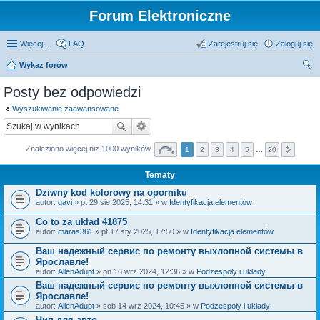
Forum Elektroniczne
Więcej…
FAQ
Zarejestruj się
Zaloguj się
Wykaz forów
zu
Posty bez odpowiedzi
kaj
Wyszukiwanie zaawansowane
Znaleziono więcej niż 1000 wyników
1
2
3
4
5
…
20
Tematy
Dziwny kod kolorowy na oporniku
autor:
gavi
» pt 29 sie 2025, 14:31 » w
Identyfikacja elementów
Co to za układ 41875
autor:
maras361
» pt 17 sty 2025, 17:50 » w
Identyfikacja elementów
Ваш надежный сервис по ремонту выхлопной системы в
Ярославле!
autor:
AllenAdupt
» pn 16 wrz 2024, 12:36 » w
Podzespoły i układy
Ваш надежный сервис по ремонту выхлопной системы в
Ярославле!
autor:
AllenAdupt
» sob 14 wrz 2024, 10:45 » w
Podzespoły i układy
Чип для авто