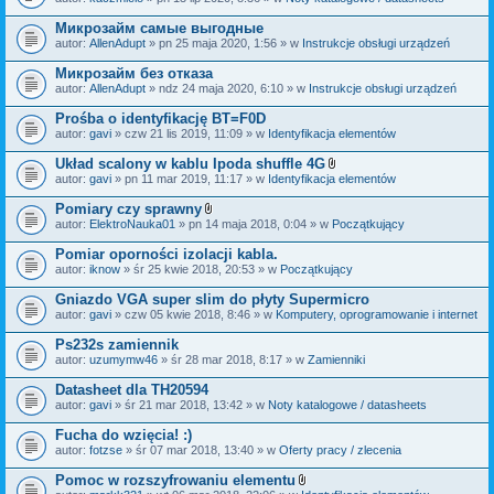
c
a
z
ł
Микрозайм самые выгодные
n
ą
i
autor:
AllenAdupt
» pn 25 maja 2020, 1:56 » w
Instrukcje obsługi urządzeń
c
k
z
i
Микрозайм без отказа
n
i
autor:
AllenAdupt
» ndz 24 maja 2020, 6:10 » w
Instrukcje obsługi urządzeń
k
i
Prośba o identyfikację BT=F0D
autor:
gavi
» czw 21 lis 2019, 11:09 » w
Identyfikacja elementów
Układ scalony w kablu Ipoda shuffle 4G
Z
autor:
gavi
» pn 11 mar 2019, 11:17 » w
Identyfikacja elementów
a
ł
Pomiary czy sprawny
ą
Z
autor:
ElektroNauka01
» pn 14 maja 2018, 0:04 » w
Początkujący
c
a
z
ł
Pomiar oporności izolacji kabla.
n
ą
i
autor:
iknow
» śr 25 kwie 2018, 20:53 » w
Początkujący
c
k
z
i
Gniazdo VGA super slim do płyty Supermicro
n
i
autor:
gavi
» czw 05 kwie 2018, 8:46 » w
Komputery, oprogramowanie i internet
k
i
Ps232s zamiennik
autor:
uzumymw46
» śr 28 mar 2018, 8:17 » w
Zamienniki
Datasheet dla TH20594
autor:
gavi
» śr 21 mar 2018, 13:42 » w
Noty katalogowe / datasheets
Fucha do wzięcia! :)
autor:
fotzse
» śr 07 mar 2018, 13:40 » w
Oferty pracy / zlecenia
Pomoc w rozszyfrowaniu elementu
Z