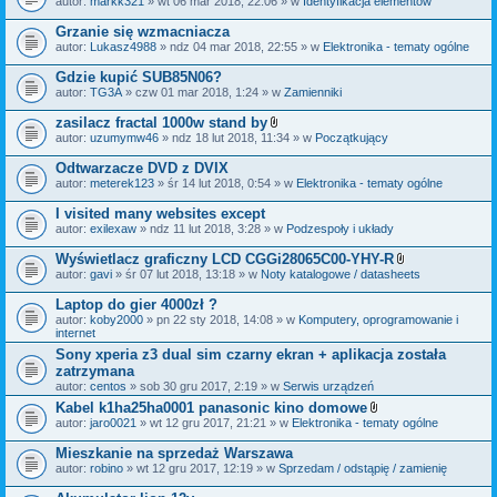
autor:
markk321
» wt 06 mar 2018, 22:06 » w
Identyfikacja elementów
a
ł
Grzanie się wzmacniacza
ą
autor:
Lukasz4988
» ndz 04 mar 2018, 22:55 » w
Elektronika - tematy ogólne
c
z
Gdzie kupić SUB85N06?
n
i
autor:
TG3A
» czw 01 mar 2018, 1:24 » w
Zamienniki
k
i
zasilacz fractal 1000w stand by
Z
autor:
uzumymw46
» ndz 18 lut 2018, 11:34 » w
Początkujący
a
ł
Odtwarzacze DVD z DVIX
ą
autor:
meterek123
» śr 14 lut 2018, 0:54 » w
Elektronika - tematy ogólne
c
z
I visited many websites except
n
i
autor:
exilexaw
» ndz 11 lut 2018, 3:28 » w
Podzespoły i układy
k
i
Wyświetlacz graficzny LCD CGGi28065C00-YHY-R
Z
autor:
gavi
» śr 07 lut 2018, 13:18 » w
Noty katalogowe / datasheets
a
ł
Laptop do gier 4000zł ?
ą
autor:
koby2000
» pn 22 sty 2018, 14:08 » w
Komputery, oprogramowanie i
c
internet
z
n
Sony xperia z3 dual sim czarny ekran + aplikacja została
i
zatrzymana
k
autor:
centos
» sob 30 gru 2017, 2:19 » w
Serwis urządzeń
i
Kabel k1ha25ha0001 panasonic kino domowe
Z
autor:
jaro0021
» wt 12 gru 2017, 21:21 » w
Elektronika - tematy ogólne
a
ł
Mieszkanie na sprzedaż Warszawa
ą
autor:
robino
» wt 12 gru 2017, 12:19 » w
Sprzedam / odstąpię / zamienię
c
z