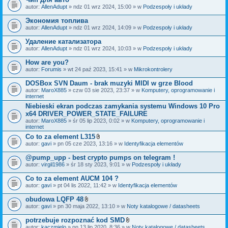
autor:
AllenAdupt
» ndz 01 wrz 2024, 15:00 » w
Podzespoły i układy
Экономия топлива
autor:
AllenAdupt
» ndz 01 wrz 2024, 14:09 » w
Podzespoły i układy
Удаление катализатора
autor:
AllenAdupt
» ndz 01 wrz 2024, 10:03 » w
Podzespoły i układy
How are you?
autor:
Forumis
» wt 24 paź 2023, 15:41 » w
Mikrokontrolery
DOSBox SVN Daum - brak muzyki MIDI w grze Blood
autor:
MaroX885
» czw 03 sie 2023, 23:37 » w
Komputery, oprogramowanie i
internet
Niebieski ekran podczas zamykania systemu Windows 10 Pro
x64 DRIVER_POWER_STATE_FAILURE
autor:
MaroX885
» śr 05 lip 2023, 0:02 » w
Komputery, oprogramowanie i
internet
Co to za element L315
Z
autor:
gavi
» pn 05 cze 2023, 13:16 » w
Identyfikacja elementów
a
ł
@pump_upp - best crypto pumps on telegram !
ą
autor:
virgil1986
» śr 18 sty 2023, 9:01 » w
Podzespoły i układy
c
z
Co to za element AUCM 104 ?
n
i
autor:
gavi
» pt 04 lis 2022, 11:42 » w
Identyfikacja elementów
k
i
obudowa LQFP 48
Z
autor:
gavi
» pn 30 maja 2022, 13:10 » w
Noty katalogowe / datasheets
a
ł
potrzebuje rozpoznać kod SMD
ą
Z
autor:
kaczmielo
» pn 13 lip 2020, 8:36 » w
Noty katalogowe / datasheets