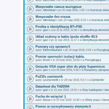
c
a
z
ł
Микрозайм самые выгодные
n
ą
i
autor:
AllenAdupt
» pn 25 maja 2020, 1:56 » w
Instrukcje obsł
c
k
z
i
Микрозайм без отказа
n
i
autor:
AllenAdupt
» ndz 24 maja 2020, 6:10 » w
Instrukcje obs
k
i
Prośba o identyfikację BT=F0D
autor:
gavi
» czw 21 lis 2019, 11:09 » w
Identyfikacja element
Układ scalony w kablu Ipoda shuffle 4G
Z
autor:
gavi
» pn 11 mar 2019, 11:17 » w
Identyfikacja element
a
ł
Pomiary czy sprawny
ą
Z
autor:
ElektroNauka01
» pn 14 maja 2018, 0:04 » w
Początkuj
c
a
z
ł
Pomiar oporności izolacji kabla.
n
ą
i
autor:
iknow
» śr 25 kwie 2018, 20:53 » w
Początkujący
c
k
z
i
Gniazdo VGA super slim do płyty Supermicro
n
i
autor:
gavi
» czw 05 kwie 2018, 8:46 » w
Komputery, oprogramo
k
i
Ps232s zamiennik
autor:
uzumymw46
» śr 28 mar 2018, 8:17 » w
Zamienniki
Datasheet dla TH20594
autor:
gavi
» śr 21 mar 2018, 13:42 » w
Noty katalogowe / dat
Fucha do wzięcia! :)
autor:
fotzse
» śr 07 mar 2018, 13:40 » w
Oferty pracy / zlece
Pomoc w rozszyfrowaniu elementu
Z