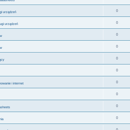
0
ugi urządzeń
0
ługi urządzeń
0
ów
0
ów
0
ący
0
0
wanie i internet
0
0
asheets
0
nia
0