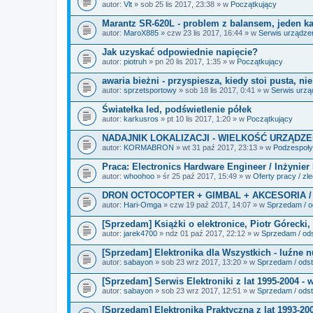
i
autor:
Vlt
» sob 25 lis 2017, 23:38 » w
Początkujący
k
i
Marantz SR-620L - problem z balansem, jeden kan
autor:
MaroX885
» czw 23 lis 2017, 16:44 » w
Serwis urządze
Jak uzyskać odpowiednie napięcie?
autor:
piotruh
» pn 20 lis 2017, 1:35 » w
Początkujący
awaria bieżni - przyspiesza, kiedy stoi pusta, ni
autor:
sprzetsportowy
» sob 18 lis 2017, 0:41 » w
Serwis urz
Światełka led, podświetlenie półek
autor:
karkusros
» pt 10 lis 2017, 1:20 » w
Początkujący
NADAJNIK LOKALIZACJI - WIELKOŚĆ URZĄDZE
autor:
KORMABRON
» wt 31 paź 2017, 23:13 » w
Podzespoły 
Praca: Electronics Hardware Engineer / Inżynier
autor:
whoohoo
» śr 25 paź 2017, 15:49 » w
Oferty pracy / zl
DRON OCTOCOPTER + GIMBAL + AKCESORIA /
autor:
Hari-Omga
» czw 19 paź 2017, 14:07 » w
Sprzedam / od
[Sprzedam] Książki o elektronice, Piotr Górecki, 
autor:
jarek4700
» ndz 01 paź 2017, 22:12 » w
Sprzedam / ods
[Sprzedam] Elektronika dla Wszystkich - luźne 
autor:
sabayon
» sob 23 wrz 2017, 13:20 » w
Sprzedam / odst
[Sprzedam] Serwis Elektroniki z lat 1995-2004 - 
autor:
sabayon
» sob 23 wrz 2017, 12:51 » w
Sprzedam / odst
[Sprzedam] Elektronika Praktyczna z lat 1993-20