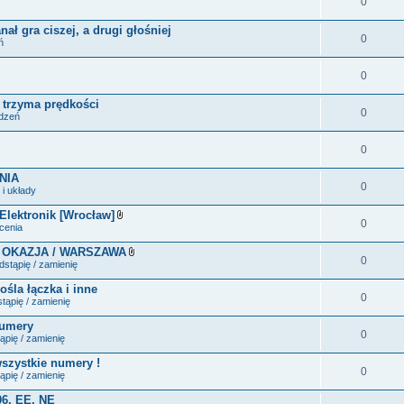
0
ał gra ciszej, a drugi głośniej
0
ń
0
e trzyma prędkości
0
ądzeń
0
NIA
0
i układy
 Elektronik [Wrocław]
0
Z
ecenia
a
ł
 OKAZJA / WARSZAWA
ą
0
Z
stąpię / zamienię
c
a
z
ł
ośla łączka i inne
n
ą
0
i
tąpię / zamienię
c
k
z
i
numery
n
0
i
ąpię / zamienię
k
i
wszystkie numery !
0
ąpię / zamienię
06, EE, NE