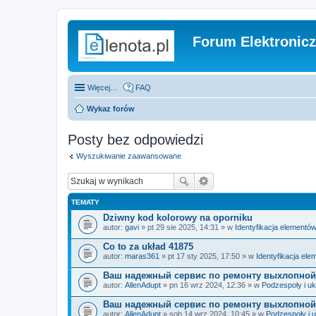
Forum Elektronic
Więcej…
FAQ
Wykaz forów
Posty bez odpowiedzi
Wyszukiwanie zaawansowane
TEMATY
Dziwny kod kolorowy na oporniku
autor:
gavi
» pt 29 sie 2025, 14:31 » w
Identyfikacja elementó
Co to za układ 41875
autor:
maras361
» pt 17 sty 2025, 17:50 » w
Identyfikacja el
Ваш надежный сервис по ремонту выхлопной
autor:
AllenAdupt
» pn 16 wrz 2024, 12:36 » w
Podzespoły i uk
Ваш надежный сервис по ремонту выхлопной
autor:
AllenAdupt
» sob 14 wrz 2024, 10:45 » w
Podzespoły i 