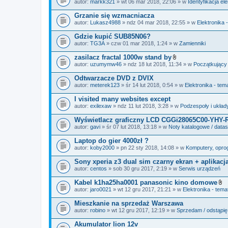
autor:
markk321
» wt 06 mar 2018, 22:06 » w
Identyfikacja e
a
ł
Grzanie się wzmacniacza
ą
autor:
Lukasz4988
» ndz 04 mar 2018, 22:55 » w
Elektronika 
c
z
Gdzie kupić SUB85N06?
n
i
autor:
TG3A
» czw 01 mar 2018, 1:24 » w
Zamienniki
k
i
zasilacz fractal 1000w stand by
Z
autor:
uzumymw46
» ndz 18 lut 2018, 11:34 » w
Początkujący
a
ł
Odtwarzacze DVD z DVIX
ą
autor:
meterek123
» śr 14 lut 2018, 0:54 » w
Elektronika - tem
c
z
I visited many websites except
n
i
autor:
exilexaw
» ndz 11 lut 2018, 3:28 » w
Podzespoły i układ
k
i
Wyświetlacz graficzny LCD CGGi28065C00-YHY-
autor:
gavi
» śr 07 lut 2018, 13:18 » w
Noty katalogowe / data
Laptop do gier 4000zł ?
autor:
koby2000
» pn 22 sty 2018, 14:08 » w
Komputery, oprog
Sony xperia z3 dual sim czarny ekran + aplikacj
autor:
centos
» sob 30 gru 2017, 2:19 » w
Serwis urządzeń
Kabel k1ha25ha0001 panasonic kino domowe
Z
autor:
jaro0021
» wt 12 gru 2017, 21:21 » w
Elektronika - tema
a
ł
Mieszkanie na sprzedaż Warszawa
ą
autor:
robino
» wt 12 gru 2017, 12:19 » w
Sprzedam / odstąpię
c
z
Akumulator lion 12v
n