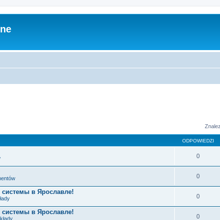
zne
Znale
ODPOWIEDZI
0
w
0
ementów
 системы в Ярославле!
0
łady
 системы в Ярославле!
0
układy