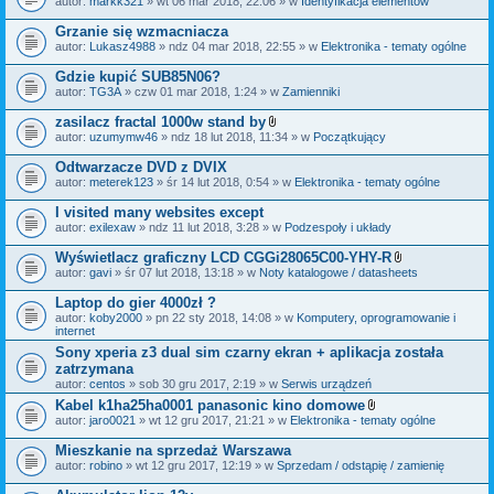
autor:
markk321
» wt 06 mar 2018, 22:06 » w
Identyfikacja elementów
a
ł
Grzanie się wzmacniacza
ą
autor:
Lukasz4988
» ndz 04 mar 2018, 22:55 » w
Elektronika - tematy ogólne
c
z
Gdzie kupić SUB85N06?
n
i
autor:
TG3A
» czw 01 mar 2018, 1:24 » w
Zamienniki
k
i
zasilacz fractal 1000w stand by
Z
autor:
uzumymw46
» ndz 18 lut 2018, 11:34 » w
Początkujący
a
ł
Odtwarzacze DVD z DVIX
ą
autor:
meterek123
» śr 14 lut 2018, 0:54 » w
Elektronika - tematy ogólne
c
z
I visited many websites except
n
i
autor:
exilexaw
» ndz 11 lut 2018, 3:28 » w
Podzespoły i układy
k
i
Wyświetlacz graficzny LCD CGGi28065C00-YHY-R
Z
autor:
gavi
» śr 07 lut 2018, 13:18 » w
Noty katalogowe / datasheets
a
ł
Laptop do gier 4000zł ?
ą
autor:
koby2000
» pn 22 sty 2018, 14:08 » w
Komputery, oprogramowanie i
c
internet
z
n
Sony xperia z3 dual sim czarny ekran + aplikacja została
i
zatrzymana
k
autor:
centos
» sob 30 gru 2017, 2:19 » w
Serwis urządzeń
i
Kabel k1ha25ha0001 panasonic kino domowe
Z
autor:
jaro0021
» wt 12 gru 2017, 21:21 » w
Elektronika - tematy ogólne
a
ł
Mieszkanie na sprzedaż Warszawa
ą
autor:
robino
» wt 12 gru 2017, 12:19 » w
Sprzedam / odstąpię / zamienię
c
z