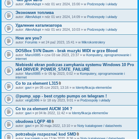
autor:
AllenAdupt
» ndz 01 wrz 2024, 15:00 » w
Podzespoły i układy
Экономия топлива
autor:
AllenAdupt
» ndz 01 wrz 2024, 14:09 » w
Podzespoły i układy
Удаление катализатора
autor:
AllenAdupt
» ndz 01 wrz 2024, 10:03 » w
Podzespoły i układy
How are you?
autor:
Forumis
» wt 24 paź 2023, 15:41 » w
Mikrokontrolery
DOSBox SVN Daum - brak muzyki MIDI w grze Blood
autor:
MaroX885
» czw 03 sie 2023, 23:37 » w
Komputery, oprogramowanie i
internet
Niebieski ekran podczas zamykania systemu Windows 10 Pro
x64 DRIVER_POWER_STATE_FAILURE
autor:
MaroX885
» śr 05 lip 2023, 0:02 » w
Komputery, oprogramowanie i
internet
Co to za element L315
Z
autor:
gavi
» pn 05 cze 2023, 13:16 » w
Identyfikacja elementów
a
ł
@pump_upp - best crypto pumps on telegram !
ą
autor:
virgil1986
» śr 18 sty 2023, 9:01 » w
Podzespoły i układy
c
z
Co to za element AUCM 104 ?
n
i
autor:
gavi
» pt 04 lis 2022, 11:42 » w
Identyfikacja elementów
k
i
obudowa LQFP 48
Z
autor:
gavi
» pn 30 maja 2022, 13:10 » w
Noty katalogowe / datasheets
a
ł
potrzebuje rozpoznać kod SMD
ą
Z
autor:
kaczmielo
» pn 13 lip 2020, 8:36 » w
Noty katalogowe / datasheets