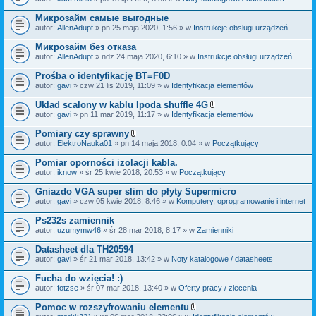
c
a
z
ł
Микрозайм самые выгодные
n
ą
i
autor:
AllenAdupt
» pn 25 maja 2020, 1:56 » w
Instrukcje obsługi urządzeń
c
k
z
i
Микрозайм без отказа
n
i
autor:
AllenAdupt
» ndz 24 maja 2020, 6:10 » w
Instrukcje obsługi urządzeń
k
i
Prośba o identyfikację BT=F0D
autor:
gavi
» czw 21 lis 2019, 11:09 » w
Identyfikacja elementów
Układ scalony w kablu Ipoda shuffle 4G
Z
autor:
gavi
» pn 11 mar 2019, 11:17 » w
Identyfikacja elementów
a
ł
Pomiary czy sprawny
ą
Z
autor:
ElektroNauka01
» pn 14 maja 2018, 0:04 » w
Początkujący
c
a
z
ł
Pomiar oporności izolacji kabla.
n
ą
i
autor:
iknow
» śr 25 kwie 2018, 20:53 » w
Początkujący
c
k
z
i
Gniazdo VGA super slim do płyty Supermicro
n
i
autor:
gavi
» czw 05 kwie 2018, 8:46 » w
Komputery, oprogramowanie i internet
k
i
Ps232s zamiennik
autor:
uzumymw46
» śr 28 mar 2018, 8:17 » w
Zamienniki
Datasheet dla TH20594
autor:
gavi
» śr 21 mar 2018, 13:42 » w
Noty katalogowe / datasheets
Fucha do wzięcia! :)
autor:
fotzse
» śr 07 mar 2018, 13:40 » w
Oferty pracy / zlecenia
Pomoc w rozszyfrowaniu elementu
Z