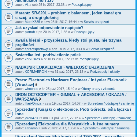
Akumulator lion 12v
n
i
autor:
Vlt
» sob 25 lis 2017, 23:38 » w
Początkujący
k
i
Marantz SR-620L - problem z balansem, jeden kanał gra
ciszej, a drugi głośniej
autor:
MaroX885
» czw 23 lis 2017, 16:44 » w
Serwis urządzeń
Jak uzyskać odpowiednie napięcie?
autor:
piotruh
» pn 20 lis 2017, 1:35 » w
Początkujący
awaria bieżni - przyspiesza, kiedy stoi pusta, nie trzyma
prędkości
autor:
sprzetsportowy
» sob 18 lis 2017, 0:41 » w
Serwis urządzeń
Światełka led, podświetlenie półek
autor:
karkusros
» pt 10 lis 2017, 1:20 » w
Początkujący
NADAJNIK LOKALIZACJI - WIELKOŚĆ URZĄDZENIA
autor:
KORMABRON
» wt 31 paź 2017, 23:13 » w
Podzespoły i układy
Praca: Electronics Hardware Engineer / Inżynier Elektronik
[Wrocław]
Z
autor:
whoohoo
» śr 25 paź 2017, 15:49 » w
Oferty pracy / zlecenia
a
DRON OCTOCOPTER + GIMBAL + AKCESORIA / OKAZJA /
ł
WARSZAWA
ą
c
Z
autor:
Hari-Omga
» czw 19 paź 2017, 14:07 » w
Sprzedam / odstąpię / zamienię
z
a
[Sprzedam] Książki o elektronice, Piotr Górecki, ośla łączka i
n
ł
inne
i
ą
k
c
autor:
jarek4700
» ndz 01 paź 2017, 22:12 » w
Sprzedam / odstąpię / zamienię
i
z
[Sprzedam] Elektronika dla Wszystkich - luźne numery
n
autor:
sabayon
» sob 23 wrz 2017, 13:20 » w
i
Sprzedam / odstąpię / zamienię
k
i
[Sprzedam] Serwis Elektroniki z lat 1995-2004 - wszystkie