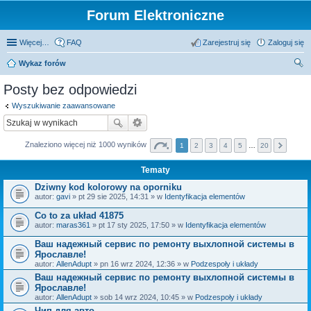
Forum Elektroniczne
Więcej…
FAQ
Zarejestruj się
Zaloguj się
Wykaz forów
zu
Posty bez odpowiedzi
kaj
Wyszukiwanie zaawansowane
Znaleziono więcej niż 1000 wyników
1
2
3
4
5
…
20
Tematy
Dziwny kod kolorowy na oporniku
autor:
gavi
» pt 29 sie 2025, 14:31 » w
Identyfikacja elementów
Co to za układ 41875
autor:
maras361
» pt 17 sty 2025, 17:50 » w
Identyfikacja elementów
Ваш надежный сервис по ремонту выхлопной системы в
Ярославле!
autor:
AllenAdupt
» pn 16 wrz 2024, 12:36 » w
Podzespoły i układy
Ваш надежный сервис по ремонту выхлопной системы в
Ярославле!
autor:
AllenAdupt
» sob 14 wrz 2024, 10:45 » w
Podzespoły i układy
Чип для авто