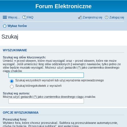
Forum Elektroniczne
Więcej…
FAQ
Zarejestruj się
Zaloguj się
Wykaz forów
Szukaj
WYSZUKIWANIE
Szukaj wg słów kluczowych:
Umieść
+
przed słowem, które musi wystąpić oraz
-
przed słowem, które nie może
wystąpić. Jeśli umieścisz listę słów oddzielonych
|
wewnątrz nawiasów, tylko jedno ze
słów będzie musiało wystąpić. Możesz użyć gwiazdki (*) jako zamiennika dowolnego
ciągu znaków.
Szukaj wszystkich wyrażeń lub użyj wyrażenia wprowadzonego
Szukaj któregokolwiek z wyrażeń
Szukaj wg autora:
Można użyć gwiazdki (*) jako zamiennika dowolnego ciągu znaków.
OPCJE WYSZUKIWANIA
Przeszukaj fora:
Wybierz fora, które chcesz przeszukać. Subfora są przeszukiwane automatycznie,
chyba że funkcja „Przeszukuj subfora”, jest wyłączona.