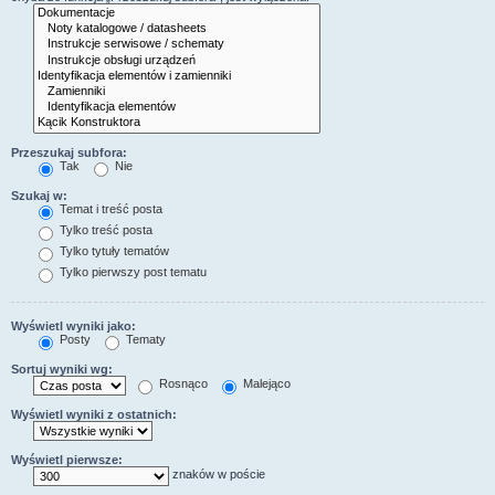
Przeszukaj subfora:
Tak
Nie
Szukaj w:
Temat i treść posta
Tylko treść posta
Tylko tytuły tematów
Tylko pierwszy post tematu
Wyświetl wyniki jako:
Posty
Tematy
Sortuj wyniki wg:
Rosnąco
Malejąco
Wyświetl wyniki z ostatnich:
Wyświetl pierwsze:
znaków w poście