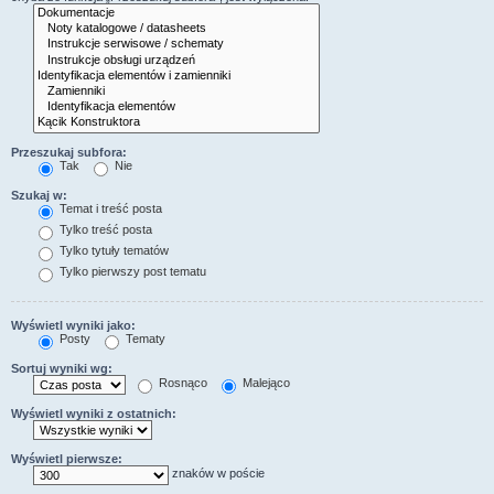
Przeszukaj subfora:
Tak
Nie
Szukaj w:
Temat i treść posta
Tylko treść posta
Tylko tytuły tematów
Tylko pierwszy post tematu
Wyświetl wyniki jako:
Posty
Tematy
Sortuj wyniki wg:
Rosnąco
Malejąco
Wyświetl wyniki z ostatnich:
Wyświetl pierwsze:
znaków w poście