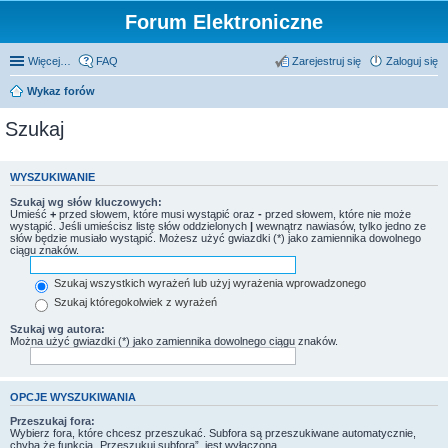
Forum Elektroniczne
Więcej…
FAQ
Zarejestruj się
Zaloguj się
Wykaz forów
Szukaj
WYSZUKIWANIE
Szukaj wg słów kluczowych:
Umieść
+
przed słowem, które musi wystąpić oraz
-
przed słowem, które nie może
wystąpić. Jeśli umieścisz listę słów oddzielonych
|
wewnątrz nawiasów, tylko jedno ze
słów będzie musiało wystąpić. Możesz użyć gwiazdki (*) jako zamiennika dowolnego
ciągu znaków.
Szukaj wszystkich wyrażeń lub użyj wyrażenia wprowadzonego
Szukaj któregokolwiek z wyrażeń
Szukaj wg autora:
Można użyć gwiazdki (*) jako zamiennika dowolnego ciągu znaków.
OPCJE WYSZUKIWANIA
Przeszukaj fora:
Wybierz fora, które chcesz przeszukać. Subfora są przeszukiwane automatycznie,
chyba że funkcja „Przeszukuj subfora”, jest wyłączona.