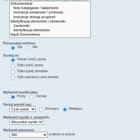
Przeszukaj subfora:
Tak
Nie
Szukaj w:
Temat i treść posta
Tylko treść posta
Tylko tytuły tematów
Tylko pierwszy post tematu
Wyświetl wyniki jako:
Posty
Tematy
Sortuj wyniki wg:
Rosnąco
Malejąco
Wyświetl wyniki z ostatnich:
Wyświetl pierwsze:
znaków w poście