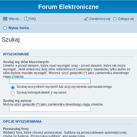
Forum Elektroniczne
Więcej…
FAQ
Zarejestruj się
Zaloguj się
Wykaz forów
Szukaj
WYSZUKIWANIE
Szukaj wg słów kluczowych:
Umieść
+
przed słowem, które musi wystąpić oraz
-
przed słowem, które nie może
wystąpić. Jeśli umieścisz listę słów oddzielonych
|
wewnątrz nawiasów, tylko jedno ze
słów będzie musiało wystąpić. Możesz użyć gwiazdki (*) jako zamiennika dowolnego
ciągu znaków.
Szukaj wszystkich wyrażeń lub użyj wyrażenia wprowadzonego
Szukaj któregokolwiek z wyrażeń
Szukaj wg autora:
Można użyć gwiazdki (*) jako zamiennika dowolnego ciągu znaków.
OPCJE WYSZUKIWANIA
Przeszukaj fora:
Wybierz fora, które chcesz przeszukać. Subfora są przeszukiwane automatycznie,
chyba że funkcja „Przeszukuj subfora”, jest wyłączona.